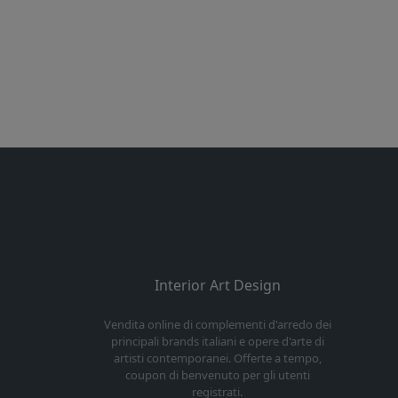
Interior Art Design
Vendita online di complementi d'arredo dei
principali brands italiani e opere d'arte di
artisti contemporanei. Offerte a tempo,
coupon di benvenuto per gli utenti
registrati.