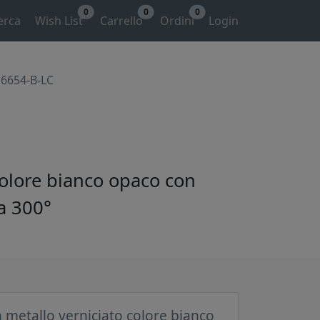
0
0
0
erca
Wish List
Carrello
Ordini
Login
 6654-B-LC
colore bianco opaco con
 a 300°
 metallo verniciato colore bianco