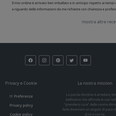
Il mio ordine è arrivato ben imballato e in anticipo rispetto ai tempi 
a riguardo delle informazioni da me richieste con chiarezza e professi
mostra altre rec
Privacy e Cookie
La nostra mission
La parola d’ordine è arredare, t
Preferenze
bellissimo che affonda le sue radi
“prendersi cura” delle nostre dim
Privacy policy
farle diventare un angolo di pace c
Cookie policy
di te e con te.