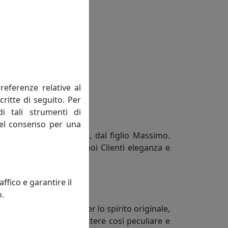
referenze relative al
critte di seguito. Per
di tali strumenti di
 del consenso per una
tradizione famigliare, dal figlio Massimo.
erenz, che offre ai suoi Clienti eleganza e
fico e garantire il
.
o.
olare costituzione, per lo spirito originale,
o personalità dal carattere così peculiare e