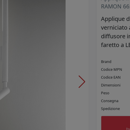
RAMON 665
Applique d
verniciato
diffusore i
faretto a L
Brand
Codice MPN
Codice EAN
Dimensioni
Peso
Consegna
Spedizione
l'