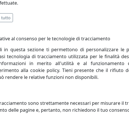
fettuate.
 tutto
a inclusa
ative al consenso per le tecnologie di tracciamento
li in questa sezione ti permettono di personalizzare le p
i tecnologia di tracciamento utilizzata per le finalità des
 luce.
informazioni in merito all'utilità e al funzionamento 
ferimento alla cookie policy. Tieni presente che il rifiuto
merito di Romano Perenzin oggi è guidata, continuando la 
uò rendere le relative funzioni non disponibili.
ginale e un ottimo servizio contraddistinguono da sempre P
racciamento sono strettamente necessari per misurare il traf
novazione tecnica nella ricerca di nuovi orizzonti espressivi
to delle pagine e, pertanto, non richiedono il tuo consens
iamo bene: per questo le selezioniamo sempre per la loro sing
innovazione che portano nel mondo. I nostri coordinati son