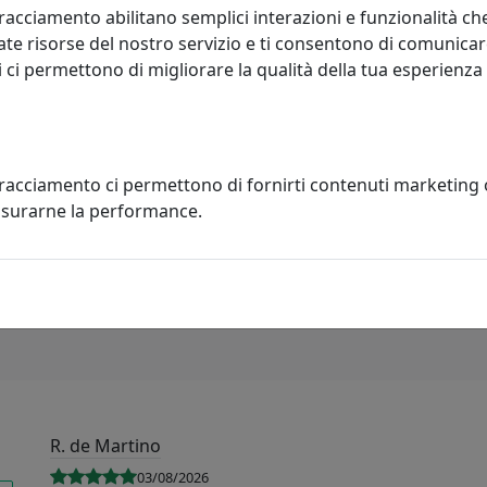
ale, e sono sempre figlie di un amore: per una forma, p
racciamento abilitano semplici interazioni e funzionalità ch
te risorse del nostro servizio e ti consentono di comunicar
 ci permettono di migliorare la qualità della tua esperienza
e. Vogliamo partecipare a questo spirito contemporaneo i
i vestire ambienti diversi, dinamici, multicolore. Abbiamo d
n tutta la sua dirompente varietà.
tracciamento ci permettono di fornirti contenuti marketing
misurarne la performance.
R. de Martino
03/08/2026