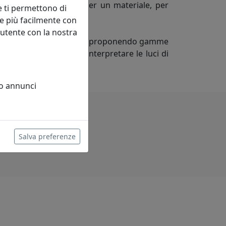
er una consistenza, per un materiale, per
e ti permettono di
e più facilmente con
 utente con la nostra
n continua trasformazione proponendo gamme
eciso di accogliere e interpretare le luci di
 o annunci
Salva preferenze