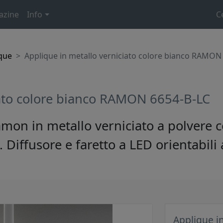
azine
Info
C
que
Applique in metallo verniciato colore bianco RAMON
iato colore bianco RAMON 6654-B-LC
amon in metallo verniciato a polvere 
o. Diffusore e faretto a LED orientabili
Applique in