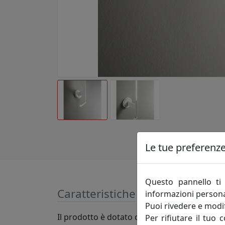
Le tue preferenze 
Questo pannello ti 
Caratteristiche
informazioni persona
Puoi rivedere e modif
Il prodotto è dotato di un kit luce con led in
Per rifiutare il tuo 