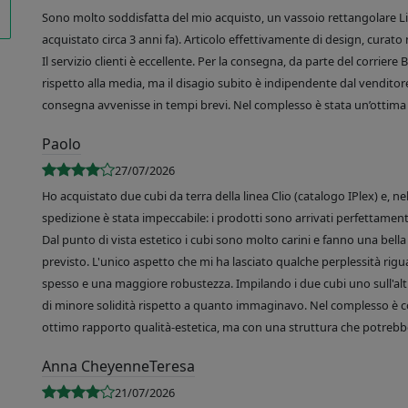
Sono molto soddisfatta del mio acquisto, un vassoio rettangolare Like
acquistato circa 3 anni fa). Articolo effettivamente di design, curato 
Il servizio clienti è eccellente. Per la consegna, da parte del corrier
rispetto alla media, ma il disagio subito è indipendente dal venditore
consegna avvenisse in tempi brevi. Nel complesso è stata un’ottima 
Paolo
27/07/2026
Ho acquistato due cubi da terra della linea Clio (catalogo IPlex) e, n
spedizione è stata impeccabile: i prodotti sono arrivati perfettamente
Dal punto di vista estetico i cubi sono molto carini e fanno una bella 
previsto. L'unico aspetto che mi ha lasciato qualche perplessità rigu
spesso e una maggiore robustezza. Impilando i due cubi uno sull'altr
di minore solidità rispetto a quanto immaginavo. Nel complesso è 
ottimo rapporto qualità-estetica, ma con una struttura che potrebbe
Anna CheyenneTeresa
21/07/2026