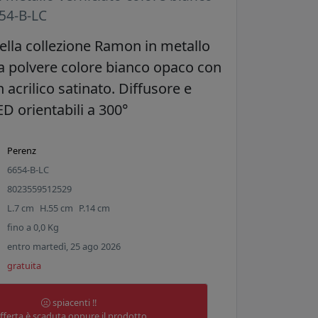
4-B-LC
ella collezione Ramon in metallo
 a polvere colore bianco opaco con
n acrilico satinato. Diffusore e
ED orientabili a 300°
Perenz
6654-B-LC
8023559512529
L.
7
cm
H.
55
cm
P.
14
cm
fino a
0,0
Kg
entro martedì, 25 ago 2026
gratuita
spiacenti !!
offerta è scaduta oppure il prodotto