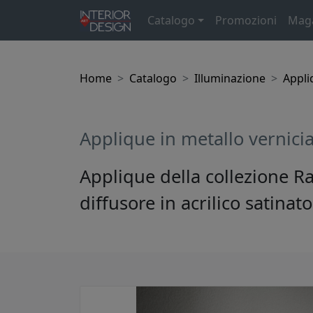
Catalogo
Promozioni
Mag
Home
Catalogo
Illuminazione
Appli
Applique in metallo vernic
Applique della collezione R
diffusore in acrilico satinat