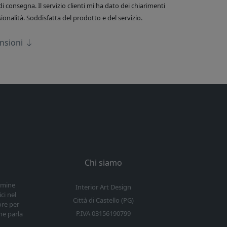
di consegna. Il servizio clienti mi ha dato dei chiarimenti
onalità. Soddisfatta del prodotto e del servizio.
ensioni
Chi siamo
ermine
Interior Art Design
ci nel
Città di Castello (PG)
ore per
P.IVA 03156190799
he parla