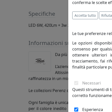
conferma le scelte ef
Specifiche
Accetta tutto
Rifiuta
LED 6W, 420Lm + 3w 210Lm 3000K, lampadin
Le tue preferenze rel
Informazioni sul brand
Le opzioni disponibi
consenso per qualsias
Da più di 50 anni disegnamo la
ottenere ulteriori 
tracciamento, fai ri
L’azienda nata nel 1962 per 
finalità particolare p
Altissima qualità, design ori
raffinatezza in un mix di forme, luci e colori.
Necessari
Questi strumenti di t
Le collezioni Perenz coniugano prestigio e in
corretto funzionamen
Ogni famiglia è unica. Noi di Perenz lo sapp
per il colore inedito ma soprattutto per l’
Esperienza