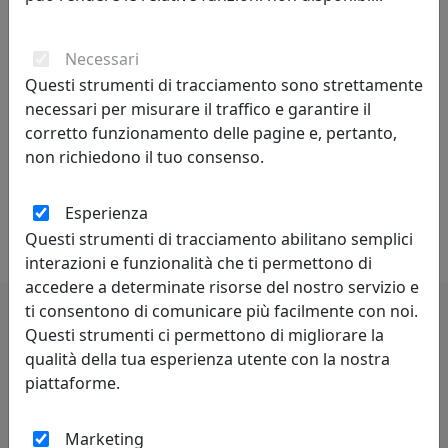
un’originale finitura.
Necessari
È sempre il dettaglio che ci fa innamorare. Vogliamo
Questi strumenti di tracciamento sono strettamente
partecipare a questo spirito contemporaneo in
necessari per misurare il traffico e garantire il
continua trasformazione proponendo gamme sempre
corretto funzionamento delle pagine e, pertanto,
più ricche e personalizzate, capaci di vestire ambienti
non richiedono il tuo consenso.
diversi, dinamici, multicolore. Abbiamo deciso di
accogliere e interpretare le luci di una società in
espansione che si manifesta in tutta la sua dirompente
Esperienza
varietà.
Questi strumenti di tracciamento abilitano semplici
interazioni e funzionalità che ti permettono di
accedere a determinate risorse del nostro servizio e
ti consentono di comunicare più facilmente con noi.
Questi strumenti ci permettono di migliorare la
Potrebbero interessarti
qualità della tua esperienza utente con la nostra
piattaforme.
Marketing