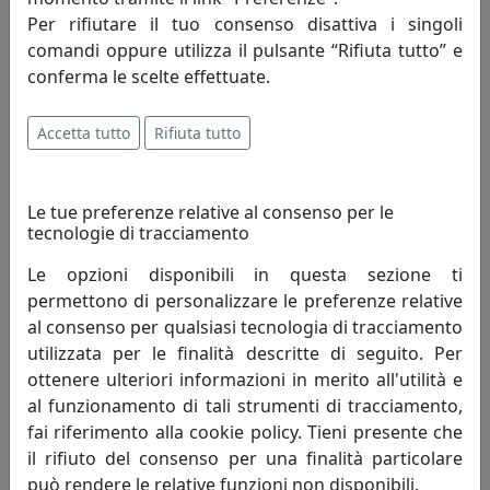
L’azienda nata nel 1962 per merito di
Per rifiutare il tuo consenso disattiva i singoli
Romano Perenzin oggi è guidata,
comandi oppure utilizza il pulsante “Rifiuta tutto” e
continuando la tradizione famigliare, dal figlio
conferma le scelte effettuate.
Massimo. Altissima qualità, design originale e un ottimo
servizio contraddistinguono da sempre Perenz, che
Accetta tutto
Rifiuta tutto
offre ai suoi Clienti eleganza e raffinatezza in un mix di
forme, luci e colori.
Le tue preferenze relative al consenso per le
Le collezioni Perenz coniugano prestigio e innovazione
tecnologie di tracciamento
tecnica nella ricerca di nuovi orizzonti espressivi.
Le opzioni disponibili in questa sezione ti
Ogni famiglia è unica. Noi di Perenz lo sappiamo bene:
permettono di personalizzare le preferenze relative
per questo le selezioniamo sempre per la loro singolare
al consenso per qualsiasi tecnologia di tracciamento
costituzione, per lo spirito originale, per il colore inedito
utilizzata per le finalità descritte di seguito. Per
ma soprattutto per l’innovazione che portano nel
ottenere ulteriori informazioni in merito all'utilità e
mondo. I nostri coordinati sono personalità dal
al funzionamento di tali strumenti di tracciamento,
carattere così peculiare e sorprendente da espandersi
fai riferimento alla cookie policy. Tieni presente che
in modo naturale, e sono sempre figlie di un amore: per
il rifiuto del consenso per una finalità particolare
una forma, per una consistenza, per un materiale, per
può rendere le relative funzioni non disponibili.