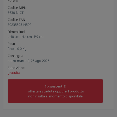
Perenz
Codice MPN
6630-N-CT
Codice EAN
8023559514592
Dimensioni
L.
40
cm
H.
4
cm
P.
9
cm
Peso
fino a
0,0
Kg
Consegna
entro martedì, 25 ago 2026
Spedizione
gratuita
spiacenti !!
l'offerta è scaduta oppure il prodotto
non risulta al momento disponibile