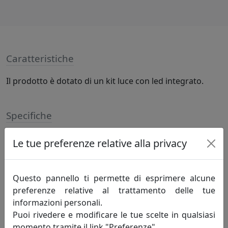
Caratteristiche
Il prodotto è dotato di un kit luce con led integrato.
Specifiche
LED 17W, 1275Lm - CCT 3000°/4000°/6000°K, lampadina
Le tue preferenze relative alla privacy
inclusa
Questo pannello ti permette di esprimere alcune
Informazioni sul brand
preferenze relative al trattamento delle tue
informazioni personali.
Da più di 50 anni disegnamo la luce.
Puoi rivedere e modificare le tue scelte in qualsiasi
momento tramite il link "Preferenze".