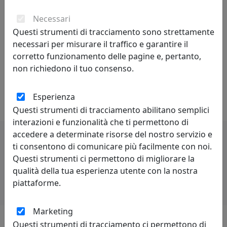
È sempre il dettaglio che ci fa innamorare. Vogliamo
Necessari
partecipare a questo spirito contemporaneo in
Questi strumenti di tracciamento sono strettamente
continua trasformazione proponendo gamme sempre
necessari per misurare il traffico e garantire il
più ricche e personalizzate, capaci di vestire ambienti
corretto funzionamento delle pagine e, pertanto,
diversi, dinamici, multicolore. Abbiamo deciso di
non richiedono il tuo consenso.
accogliere e interpretare le luci di una società in
espansione che si manifesta in tutta la sua dirompente
varietà.
Esperienza
Questi strumenti di tracciamento abilitano semplici
interazioni e funzionalità che ti permettono di
accedere a determinate risorse del nostro servizio e
ti consentono di comunicare più facilmente con noi.
Potrebbero interessarti
Questi strumenti ci permettono di migliorare la
qualità della tua esperienza utente con la nostra
piattaforme.
Marketing
Questi strumenti di tracciamento ci permettono di