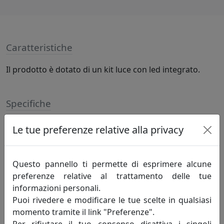
Caratteristiche
Il prodotto è dotato di un kit luce con led integrato.
Specifiche
LED 70W 5600Lm 4000K, lampadine incluse
Le tue preferenze relative alla privacy
Informazioni sul brand
Questo pannello ti permette di esprimere alcune
preferenze relative al trattamento delle tue
Da più di 50 anni disegnamo la luce.
informazioni personali.
Puoi rivedere e modificare le tue scelte in qualsiasi
L’azienda nata nel 1962 per merito di
momento tramite il link "Preferenze".
Romano Perenzin oggi è guidata,