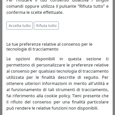
Per rifiutare il tuo consenso disattiva i singoli
continuando la tradizione famigliare, dal figlio
comandi oppure utilizza il pulsante “Rifiuta tutto” e
Massimo. Altissima qualità, design originale e un ottimo
conferma le scelte effettuate.
servizio contraddistinguono da sempre Perenz, che
offre ai suoi Clienti eleganza e raffinatezza in un mix di
Accetta tutto
Rifiuta tutto
forme, luci e colori.
Le collezioni Perenz coniugano prestigio e innovazione
Le tue preferenze relative al consenso per le
tecnica nella ricerca di nuovi orizzonti espressivi.
tecnologie di tracciamento
Ogni famiglia è unica. Noi di Perenz lo sappiamo bene:
Le opzioni disponibili in questa sezione ti
per questo le selezioniamo sempre per la loro singolare
permettono di personalizzare le preferenze relative
costituzione, per lo spirito originale, per il colore inedito
al consenso per qualsiasi tecnologia di tracciamento
ma soprattutto per l’innovazione che portano nel
utilizzata per le finalità descritte di seguito. Per
mondo. I nostri coordinati sono personalità dal
ottenere ulteriori informazioni in merito all'utilità e
carattere così peculiare e sorprendente da espandersi
al funzionamento di tali strumenti di tracciamento,
in modo naturale, e sono sempre figlie di un amore: per
fai riferimento alla cookie policy. Tieni presente che
una forma, per una consistenza, per un materiale, per
il rifiuto del consenso per una finalità particolare
un’originale finitura.
può rendere le relative funzioni non disponibili.