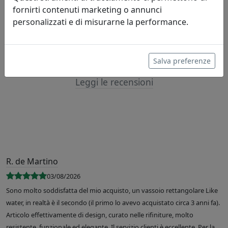
Lascia una recensione
fornirti contenuti marketing o annunci
personalizzati e di misurarne la performance.
Salva preferenze
Leggi le recensioni
R. de Martino
03/08/2026
Sono molto soddisfatta del mio acquisto, un vassoio rettangolare Like
water, in realtà è il secondo (il primo lo avevo acquistato circa 3 anni fa).
Articolo effettivamente di design, curato nelle rifiniture, molto
resistente, funzionale ed elegante. Il servizio clienti è eccellente. Per la