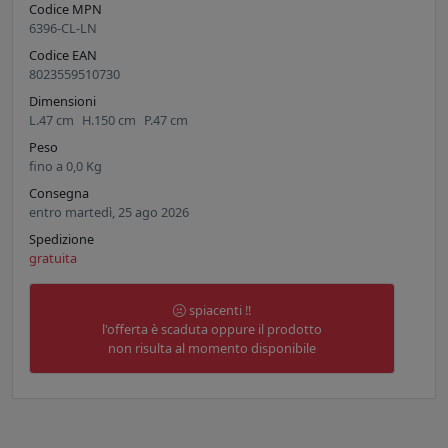
Codice MPN
6396-CL-LN
Codice EAN
8023559510730
Dimensioni
L.
47
cm
H.
150
cm
P.
47
cm
Peso
fino a
0,0
Kg
Consegna
entro martedì, 25 ago 2026
Spedizione
gratuita
spiacenti !!
l'offerta è scaduta oppure il prodotto
non risulta al momento disponibile