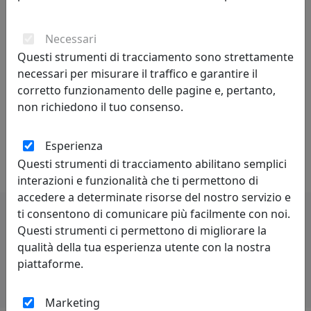
un’originale finitura.
Necessari
È sempre il dettaglio che ci fa innamorare. Vogliamo
partecipare a questo spirito contemporaneo in
Questi strumenti di tracciamento sono strettamente
continua trasformazione proponendo gamme sempre
necessari per misurare il traffico e garantire il
più ricche e personalizzate, capaci di vestire ambienti
corretto funzionamento delle pagine e, pertanto,
diversi, dinamici, multicolore. Abbiamo deciso di
non richiedono il tuo consenso.
accogliere e interpretare le luci di una società in
espansione che si manifesta in tutta la sua dirompente
Esperienza
varietà.
Questi strumenti di tracciamento abilitano semplici
interazioni e funzionalità che ti permettono di
accedere a determinate risorse del nostro servizio e
ti consentono di comunicare più facilmente con noi.
Questi strumenti ci permettono di migliorare la
Potrebbero interessarti
qualità della tua esperienza utente con la nostra
piattaforme.
Marketing