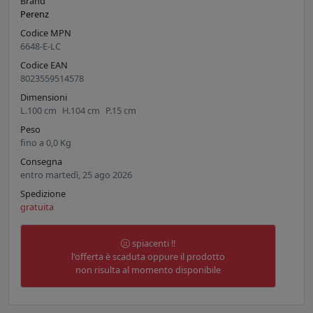
Brand
Perenz
Codice MPN
6648-E-LC
Codice EAN
8023559514578
Dimensioni
L.
100
cm
H.
104
cm
P.
15
cm
Peso
fino a
0,0
Kg
Consegna
entro martedì, 25 ago 2026
Spedizione
gratuita
spiacenti !!
l'offerta è scaduta oppure il prodotto
non risulta al momento disponibile