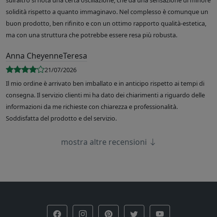
sull'altro si nota una certa oscillazione, che dà una sensazione di minore
solidità rispetto a quanto immaginavo. Nel complesso è comunque un
buon prodotto, ben rifinito e con un ottimo rapporto qualità-estetica,
ma con una struttura che potrebbe essere resa più robusta.
Anna CheyenneTeresa
21/07/2026
Il mio ordine è arrivato ben imballato e in anticipo rispetto ai tempi di
consegna. Il servizio clienti mi ha dato dei chiarimenti a riguardo delle
informazioni da me richieste con chiarezza e professionalità.
Soddisfatta del prodotto e del servizio.
mostra altre recensioni