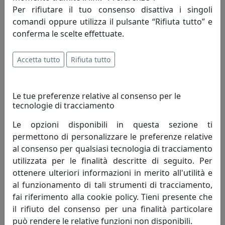
L’azienda nata nel 1962 per merito di
Per rifiutare il tuo consenso disattiva i singoli
Romano Perenzin oggi è guidata,
comandi oppure utilizza il pulsante “Rifiuta tutto” e
continuando la tradizione famigliare, dal figlio
conferma le scelte effettuate.
Massimo. Altissima qualità, design originale e un ottimo
servizio contraddistinguono da sempre Perenz, che
Accetta tutto
Rifiuta tutto
offre ai suoi Clienti eleganza e raffinatezza in un mix di
forme, luci e colori.
Le tue preferenze relative al consenso per le
Le collezioni Perenz coniugano prestigio e innovazione
tecnologie di tracciamento
tecnica nella ricerca di nuovi orizzonti espressivi.
Le opzioni disponibili in questa sezione ti
Ogni famiglia è unica. Noi di Perenz lo sappiamo bene:
permettono di personalizzare le preferenze relative
per questo le selezioniamo sempre per la loro singolare
al consenso per qualsiasi tecnologia di tracciamento
costituzione, per lo spirito originale, per il colore inedito
utilizzata per le finalità descritte di seguito. Per
ma soprattutto per l’innovazione che portano nel
ottenere ulteriori informazioni in merito all'utilità e
mondo. I nostri coordinati sono personalità dal
al funzionamento di tali strumenti di tracciamento,
carattere così peculiare e sorprendente da espandersi
fai riferimento alla cookie policy. Tieni presente che
in modo naturale, e sono sempre figlie di un amore: per
il rifiuto del consenso per una finalità particolare
una forma, per una consistenza, per un materiale, per
può rendere le relative funzioni non disponibili.