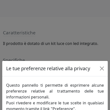
Caratteristiche
Il prodotto è dotato di un kit luce con led integrato.
Specifiche
Le tue preferenze relative alla privacy
LED 93W 6000lm 3000°K, lampadine incluse
Questo pannello ti permette di esprimere alcune
Informazioni sul brand
preferenze relative al trattamento delle tue
informazioni personali.
Da più di 50 anni disegnamo la luce.
Puoi rivedere e modificare le tue scelte in qualsiasi
momento tramite il link "Preferenze".