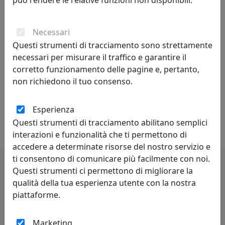
può rendere le relative funzioni non disponibili.
una forma, per una consistenza, per un materiale, per
un’originale finitura.
Necessari
È sempre il dettaglio che ci fa innamorare. Vogliamo
Questi strumenti di tracciamento sono strettamente
partecipare a questo spirito contemporaneo in
necessari per misurare il traffico e garantire il
continua trasformazione proponendo gamme sempre
corretto funzionamento delle pagine e, pertanto,
più ricche e personalizzate, capaci di vestire ambienti
non richiedono il tuo consenso.
diversi, dinamici, multicolore. Abbiamo deciso di
accogliere e interpretare le luci di una società in
espansione che si manifesta in tutta la sua dirompente
Esperienza
varietà.
Questi strumenti di tracciamento abilitano semplici
interazioni e funzionalità che ti permettono di
accedere a determinate risorse del nostro servizio e
ti consentono di comunicare più facilmente con noi.
Questi strumenti ci permettono di migliorare la
Potrebbero interessarti
qualità della tua esperienza utente con la nostra
piattaforme.
Marketing