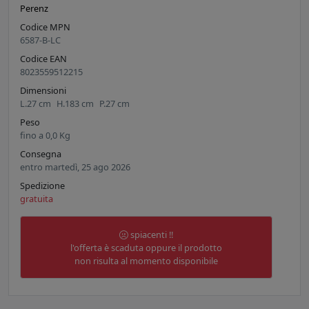
Perenz
Codice MPN
6587-B-LC
Codice EAN
8023559512215
Dimensioni
L.
27
cm
H.
183
cm
P.
27
cm
Peso
fino a
0,0
Kg
Consegna
entro martedì, 25 ago 2026
Spedizione
gratuita
spiacenti !!
l'offerta è scaduta oppure il prodotto
non risulta al momento disponibile