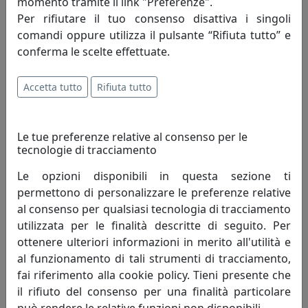
momento tramite il link "Preferenze".
L’azienda nata nel 1962 per merito di
Per rifiutare il tuo consenso disattiva i singoli
Romano Perenzin oggi è guidata,
comandi oppure utilizza il pulsante “Rifiuta tutto” e
continuando la tradizione famigliare, dal figlio
conferma le scelte effettuate.
Massimo. Altissima qualità, design originale e un ottimo
servizio contraddistinguono da sempre Perenz, che
Accetta tutto
Rifiuta tutto
offre ai suoi Clienti eleganza e raffinatezza in un mix di
forme, luci e colori.
Le tue preferenze relative al consenso per le
Le collezioni Perenz coniugano prestigio e innovazione
tecnologie di tracciamento
tecnica nella ricerca di nuovi orizzonti espressivi.
Le opzioni disponibili in questa sezione ti
permettono di personalizzare le preferenze relative
Ogni famiglia è unica. Noi di Perenz lo sappiamo bene:
al consenso per qualsiasi tecnologia di tracciamento
per questo le selezioniamo sempre per la loro singolare
utilizzata per le finalità descritte di seguito. Per
costituzione, per lo spirito originale, per il colore inedito
ottenere ulteriori informazioni in merito all'utilità e
ma soprattutto per l’innovazione che portano nel
al funzionamento di tali strumenti di tracciamento,
mondo. I nostri coordinati sono personalità dal
fai riferimento alla cookie policy. Tieni presente che
carattere così peculiare e sorprendente da espandersi
il rifiuto del consenso per una finalità particolare
in modo naturale, e sono sempre figlie di un amore: per