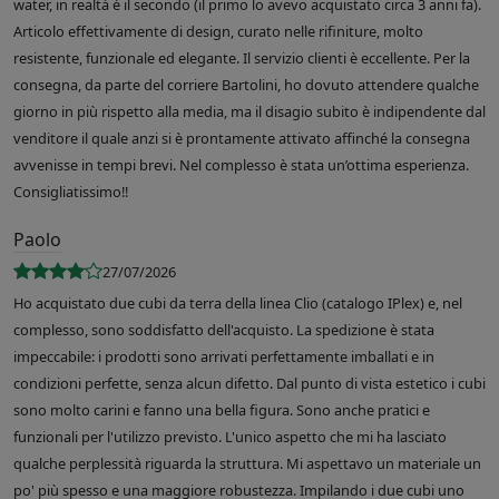
water, in realtà è il secondo (il primo lo avevo acquistato circa 3 anni fa).
Articolo effettivamente di design, curato nelle rifiniture, molto
resistente, funzionale ed elegante. Il servizio clienti è eccellente. Per la
consegna, da parte del corriere Bartolini, ho dovuto attendere qualche
giorno in più rispetto alla media, ma il disagio subito è indipendente dal
venditore il quale anzi si è prontamente attivato affinché la consegna
avvenisse in tempi brevi. Nel complesso è stata un’ottima esperienza.
Consigliatissimo!!
Paolo
27/07/2026
Ho acquistato due cubi da terra della linea Clio (catalogo IPlex) e, nel
complesso, sono soddisfatto dell'acquisto. La spedizione è stata
impeccabile: i prodotti sono arrivati perfettamente imballati e in
condizioni perfette, senza alcun difetto. Dal punto di vista estetico i cubi
sono molto carini e fanno una bella figura. Sono anche pratici e
funzionali per l'utilizzo previsto. L'unico aspetto che mi ha lasciato
qualche perplessità riguarda la struttura. Mi aspettavo un materiale un
po' più spesso e una maggiore robustezza. Impilando i due cubi uno