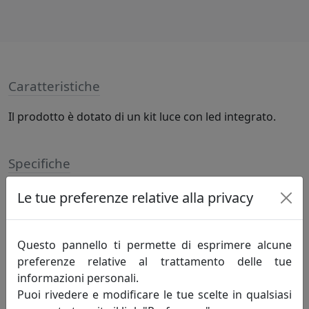
Caratteristiche
Il prodotto è dotato di un kit luce con led integrato.
Specifiche
LED 30W 2100Lm 3000K (DIMMERABILE), lampadine
Le tue preferenze relative alla privacy
incluse
Questo pannello ti permette di esprimere alcune
Informazioni sul brand
preferenze relative al trattamento delle tue
informazioni personali.
Da più di 50 anni disegnamo la luce.
Puoi rivedere e modificare le tue scelte in qualsiasi