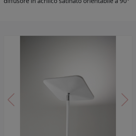
diffusore in acrilico satinato orientabile a 90°