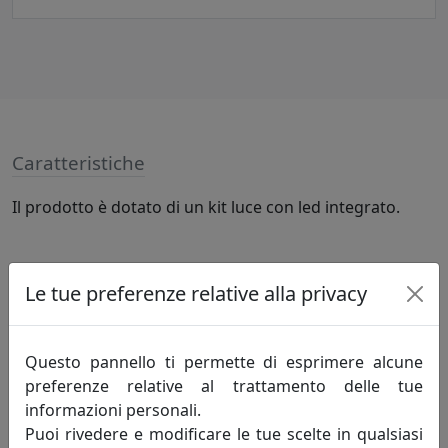
Caratteristiche
Il prodotto è dotato di un kit luce con led integrato.
Specifiche
Le tue preferenze relative alla privacy
LED 83W 6640Lm 3000K, lampadine incluse
Questo pannello ti permette di esprimere alcune
Informazioni sul brand
preferenze relative al trattamento delle tue
informazioni personali.
Da più di 50 anni disegnamo la luce.
Puoi rivedere e modificare le tue scelte in qualsiasi