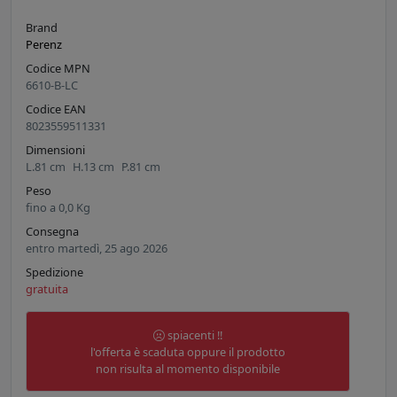
Brand
Perenz
Codice MPN
6610-B-LC
Codice EAN
8023559511331
Dimensioni
L.
81
cm
H.
13
cm
P.
81
cm
Peso
fino a
0,0
Kg
Consegna
entro martedì, 25 ago 2026
Spedizione
gratuita
spiacenti !!
l'offerta è scaduta oppure il prodotto
non risulta al momento disponibile