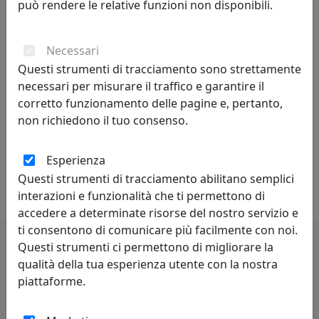
può rendere le relative funzioni non disponibili.
una forma, per una consistenza, per un materiale, per
un’originale finitura.
Necessari
È sempre il dettaglio che ci fa innamorare. Vogliamo
Questi strumenti di tracciamento sono strettamente
partecipare a questo spirito contemporaneo in
necessari per misurare il traffico e garantire il
continua trasformazione proponendo gamme sempre
corretto funzionamento delle pagine e, pertanto,
più ricche e personalizzate, capaci di vestire ambienti
non richiedono il tuo consenso.
diversi, dinamici, multicolore. Abbiamo deciso di
accogliere e interpretare le luci di una società in
Esperienza
espansione che si manifesta in tutta la sua dirompente
Questi strumenti di tracciamento abilitano semplici
varietà.
interazioni e funzionalità che ti permettono di
accedere a determinate risorse del nostro servizio e
ti consentono di comunicare più facilmente con noi.
Questi strumenti ci permettono di migliorare la
Potrebbero interessarti
qualità della tua esperienza utente con la nostra
piattaforme.