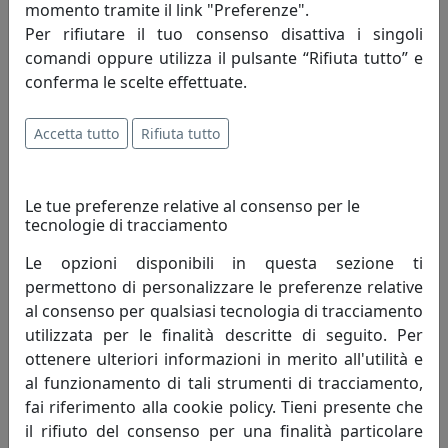
momento tramite il link "Preferenze".
L’azienda nata nel 1962 per merito di
Per rifiutare il tuo consenso disattiva i singoli
Romano Perenzin oggi è guidata,
comandi oppure utilizza il pulsante “Rifiuta tutto” e
continuando la tradizione famigliare, dal figlio
conferma le scelte effettuate.
Massimo. Altissima qualità, design originale e un ottimo
servizio contraddistinguono da sempre Perenz, che
Accetta tutto
Rifiuta tutto
offre ai suoi Clienti eleganza e raffinatezza in un mix di
forme, luci e colori.
Le tue preferenze relative al consenso per le
Le collezioni Perenz coniugano prestigio e innovazione
tecnologie di tracciamento
tecnica nella ricerca di nuovi orizzonti espressivi.
Le opzioni disponibili in questa sezione ti
permettono di personalizzare le preferenze relative
Ogni famiglia è unica. Noi di Perenz lo sappiamo bene:
al consenso per qualsiasi tecnologia di tracciamento
per questo le selezioniamo sempre per la loro singolare
utilizzata per le finalità descritte di seguito. Per
costituzione, per lo spirito originale, per il colore inedito
ottenere ulteriori informazioni in merito all'utilità e
ma soprattutto per l’innovazione che portano nel
al funzionamento di tali strumenti di tracciamento,
mondo. I nostri coordinati sono personalità dal
fai riferimento alla cookie policy. Tieni presente che
carattere così peculiare e sorprendente da espandersi
il rifiuto del consenso per una finalità particolare
in modo naturale, e sono sempre figlie di un amore: per