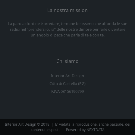
La nostra mission
La parola d’ordine è arredare, termine bellissimo che affonda le sue
radici nel “prendersi cura” delle nostre dimore per farle diventare
un angolo di pace che parla di te e con te.
Chi siamo
Interior Art Design
Città di Castello (PG)
P.IVA 03156190799
Interior Art Design © 2018
|
E' vietata la riproduzione, anche parziale, dei
contenuti esposti.
|
Powered by
NEXTDATA