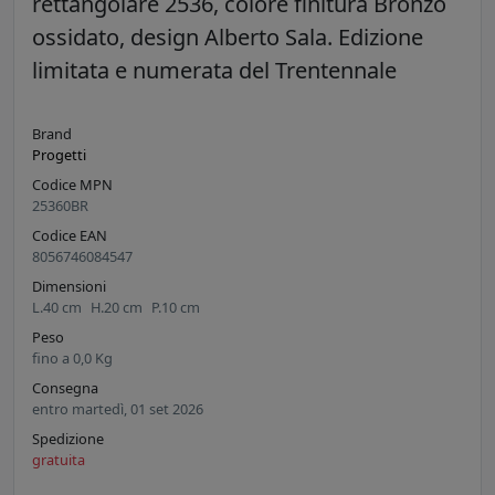
rettangolare 2536, colore finitura Bronzo
ossidato, design Alberto Sala. Edizione
limitata e numerata del Trentennale
Brand
Progetti
Codice MPN
25360BR
Codice EAN
8056746084547
Dimensioni
L.
40
cm
H.
20
cm
P.
10
cm
Peso
fino a
0,0
Kg
Consegna
entro martedì, 01 set 2026
Spedizione
gratuita