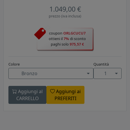
1.049,00 €
prezzo (iva inclusa)
coupon
ORLGCUCU7
ottieni il
7%
di sconto
paghi solo
975,57 €
Colore
Quantità
Bronzo
1
Aggiungi al
Aggiungi ai
CARRELLO
PREFERITI