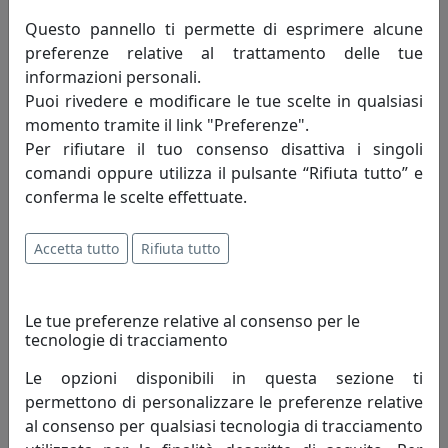
Questo pannello ti permette di esprimere alcune
OROLOGIO A CUCÙ CAPRI 2075BAZ BIANCO E AZZURRO
preferenze relative al trattamento delle tue
Progetti
informazioni personali.
Puoi rivedere e modificare le tue scelte in qualsiasi
461,00 €
momento tramite il link "Preferenze".
Per rifiutare il tuo consenso disattiva i singoli
comandi oppure utilizza il pulsante “Rifiuta tutto” e
conferma le scelte effettuate.
Accetta tutto
Rifiuta tutto
Le tue preferenze relative al consenso per le
tecnologie di tracciamento
Le opzioni disponibili in questa sezione ti
OROLOGIO A CUCÙ AMAZON 2490B BIANCO
permettono di personalizzare le preferenze relative
Progetti
al consenso per qualsiasi tecnologia di tracciamento