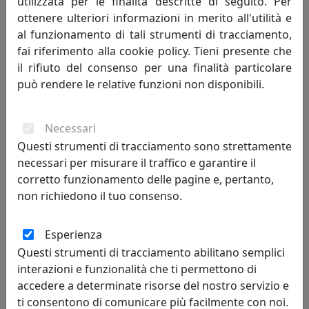
utilizzata per le finalità descritte di seguito. Per
594,00 €
ottenere ulteriori informazioni in merito all'utilità e
al funzionamento di tali strumenti di tracciamento,
fai riferimento alla cookie policy. Tieni presente che
il rifiuto del consenso per una finalità particolare
può rendere le relative funzioni non disponibili.
Necessari
Questi strumenti di tracciamento sono strettamente
necessari per misurare il traffico e garantire il
corretto funzionamento delle pagine e, pertanto,
non richiedono il tuo consenso.
OROLOGIO A CUCÙ AMAZON 2490N NERO
Progetti
Esperienza
594,00 €
Questi strumenti di tracciamento abilitano semplici
interazioni e funzionalità che ti permettono di
accedere a determinate risorse del nostro servizio e
ti consentono di comunicare più facilmente con noi.