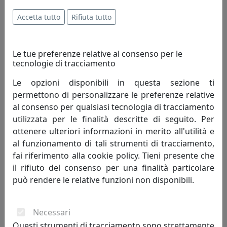
406,00 €
Accetta tutto
Rifiuta tutto
Le tue preferenze relative al consenso per le
tecnologie di tracciamento
Le opzioni disponibili in questa sezione ti
permettono di personalizzare le preferenze relative
al consenso per qualsiasi tecnologia di tracciamento
utilizzata per le finalità descritte di seguito. Per
ottenere ulteriori informazioni in merito all'utilità e
al funzionamento di tali strumenti di tracciamento,
OROLOGIO DA PARETE FREEBIRD 2488B BIANCO
fai riferimento alla cookie policy. Tieni presente che
Progetti
il rifiuto del consenso per una finalità particolare
può rendere le relative funzioni non disponibili.
392,00 €
Necessari
Questi strumenti di tracciamento sono strettamente