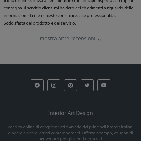
Il mio ordine è arrivato ben imballato e in anticipo rispetto ai tempi di
consegna. Il servizio clienti mi ha dato dei chiarimenti a riguardo delle
informazioni da me richieste con chiarezza e professionalità.
Soddisfatta del prodotto e del servizio.
mostra altre recensioni
Interior Art Design
Vendita online di complementi d'arredo dei principali brands italiani
e opere d'arte di artisti contemporanei. Offerte a tempo, coupon di
benvenuto per gli utenti registrati.