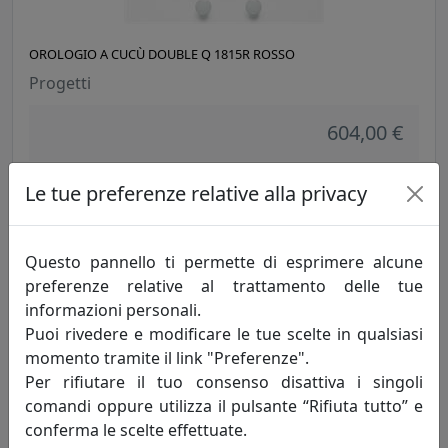
OROLOGIO A CUCÙ DOUBLE Q 1815R ROSSO
Progetti
604,00 €
Le tue preferenze relative alla privacy
Questo pannello ti permette di esprimere alcune
preferenze relative al trattamento delle tue
informazioni personali.
Puoi rivedere e modificare le tue scelte in qualsiasi
momento tramite il link "Preferenze".
Per rifiutare il tuo consenso disattiva i singoli
OROLOGIO A CUCÙ CUCUCITY 1850N NERO
comandi oppure utilizza il pulsante “Rifiuta tutto” e
conferma le scelte effettuate.
Progetti