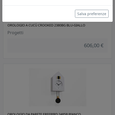
Salva preferenze
OROLOGIO A CUCÙ CROOKED 2380BG BLU-GIALLO
Progetti
606,00 €
OROLOGIO DA PARETE FREEBIRD 2485B BIANCO