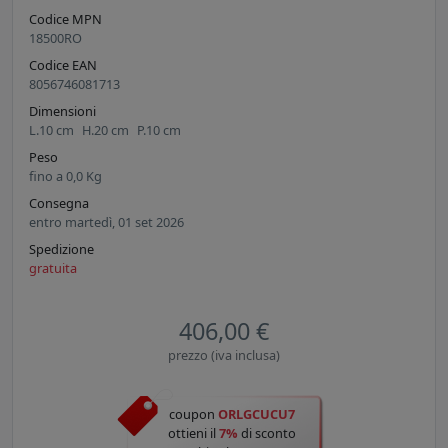
Codice MPN
18500RO
Codice EAN
8056746081713
Dimensioni
L.
10
cm
H.
20
cm
P.
10
cm
Peso
fino a
0,0
Kg
Consegna
entro martedì, 01 set 2026
Spedizione
gratuita
406,00 €
prezzo (iva inclusa)
coupon
ORLGCUCU7
ottieni il
7%
di sconto