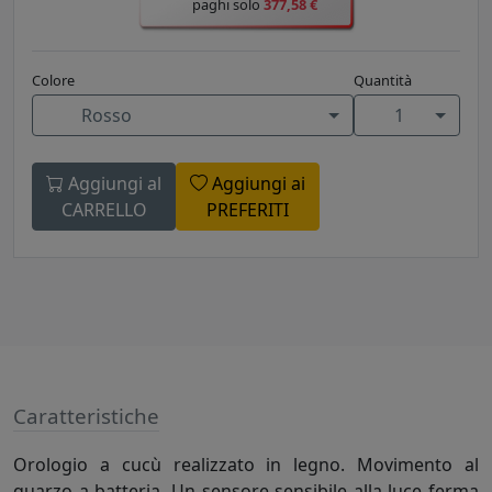
paghi solo
377,58 €
Colore
Quantità
Rosso
1
Aggiungi al
Aggiungi ai
CARRELLO
PREFERITI
Caratteristiche
Orologio a cucù realizzato in legno. Movimento al
quarzo a batteria. Un sensore sensibile alla luce ferma