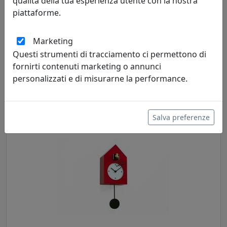
qualità della tua esperienza utente con la nostra
piattaforme.
Marketing
Questi strumenti di tracciamento ci permettono di
OROLOGIO DA PARETE FREEBIRD 2487N NERO
fornirti contenuti marketing o annunci
Progetti
personalizzati e di misurarne la performance.
392,00 €
Salva preferenze