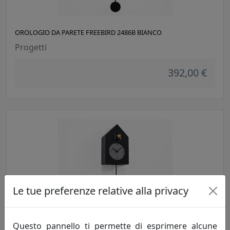
OROLOGIO DA PARETE FREEBIRD 2486B BIANCO
Progetti
392,00 €
Le tue preferenze relative alla privacy
OROLOGIO DA PARETE FREEBIRD 2486N NERO
Progetti
Questo pannello ti permette di esprimere alcune