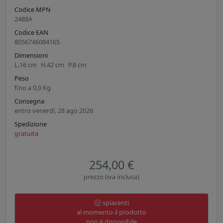
Codice MPN
2488A
Codice EAN
8056746084165
Dimensioni
L.
16
cm
H.
42
cm
P.
8
cm
Peso
fino a
0,0
Kg
Consegna
entro venerdì, 28 ago 2026
Spedizione
gratuita
254,00 €
prezzo (iva inclusa)
spiacenti
al momento il prodotto
non è disponibile