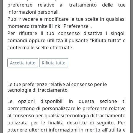
preferenze relative al trattamento delle tue
392,00 €
informazioni personali.
Puoi rivedere e modificare le tue scelte in qualsiasi
momento tramite il link "Preferenze".
Per rifiutare il tuo consenso disattiva i singoli
comandi oppure utilizza il pulsante “Rifiuta tutto” e
conferma le scelte effettuate.
Accetta tutto
Rifiuta tutto
Le tue preferenze relative al consenso per le
tecnologie di tracciamento
OROLOGIO DA PARETE FREEBIRD 2485B BIANCO
Progetti
Le opzioni disponibili in questa sezione ti
permettono di personalizzare le preferenze relative
392,00 €
al consenso per qualsiasi tecnologia di tracciamento
utilizzata per le finalità descritte di seguito. Per
ottenere ulteriori informazioni in merito all'utilità e