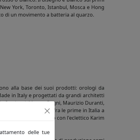
a, New York, Toronto, Istanbul, Mosca e Hong
ato di un movimento a batteria al quarzo.
ono alla base dei suoi prodotti: orologi da
de in Italy e progettati da grandi architetti
io Iacchetti, Matteo Ragni, Maurizio Duranti,
Progetti. L'azienda, fra le prime in Italia a
 nuovi oggetti lavorando con l'eclettico Karim
rattamento delle tue