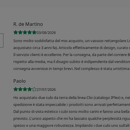
R. de Martino
03/08/2026
Sono molto soddisfatta del mio acquisto, un vassoio rettangolare Like
acquistato circa 3 anni fa). Articolo effettivamente di design, curato 
Il servizio clienti è eccellente. Per la consegna, da parte del corrier
rispetto alla media, ma il disagio subito è indipendente dal venditore
consegna avvenisse in tempi brevi. Nel complesso è stata un’ottima 
Paolo
27/07/2026
Ho acquistato due cubi da terra della linea Clio (catalogo IPlex) e, n
spedizione è stata impeccabile: i prodotti sono arrivati perfettamente
Dal punto di vista estetico i cubi sono molto carini e fanno una bella 
previsto. L'unico aspetto che mi ha lasciato qualche perplessità rigu
spesso e una maggiore robustezza. Impilando i due cubi uno sull'altr