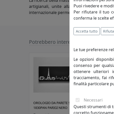
La ricerca della massima qualità, dalla scel
Puoi rivedere e modif
artigianali, unite alla lunga esperienza 
Per rifiutare il tuo 
internazionale permettendole di essere pre
conferma le scelte ef
Accetta tutto
Rifiuta
Potrebbero interessarti
Le tue preferenze rel
Le opzioni disponibi
consenso per qualsias
ottenere ulteriori 
tracciamento, fai ri
finalità particolare p
Necessari
OROLOGIO DA PARETE SKYLINE
OROL
Questi strumenti di t
1830PAN PARIGI NERO
1830
corretto funzionamen