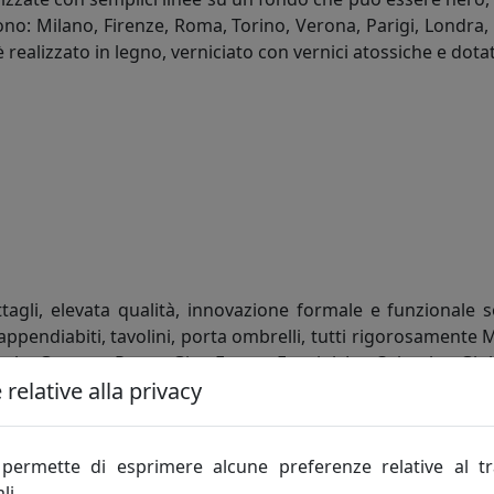
i sono: Milano, Firenze, Roma, Torino, Verona, Parigi, Londr
 realizzato in legno, verniciato con vernici atossiche e dot
agli, elevata qualità, innovazione formale e funzionale s
pendiabiti, tavolini, porta ombrelli, tutti rigorosamente Ma
ale: Gaetano Pesce, Gian Franco Frattini, Joe Colombo, Giul
relative alla privacy
art direction, sono solo alcuni dei nomi che collaborano con 
coniugano originalità e funzionalità, nel 2012 ha realizzato
 Kuadra.
permette di esprimere alcune preferenze relative al t
li.