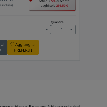
ottieni il
5%
di sconto
a inclusa)
paghi solo
256,50 €
Quantità
1
 al
Aggiungi ai
O
PREFERITI
 rosso o bianco. Il disegno è bianco sui primi