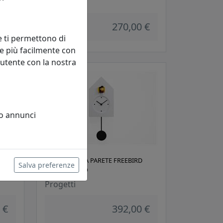
Progetti
 €
270,00 €
e ti permettono di
e più facilmente con
 utente con la nostra
 o annunci
ING
OROLOGIO DA PARETE FREEBIRD
Salva preferenze
A
2486B BIANCO
Progetti
 €
392,00 €