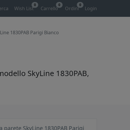
0
0
0
erca
Wish List
Carrello
Ordini
Login
Line 1830PAB Parigi Bianco
 modello SkyLine 1830PAB,
a parete SkyLine 1830PAB Parigi