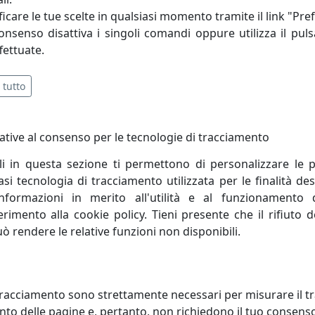
ta dei materiali alla lavorazione, il design contemporaneo e
icare le tue scelte in qualsiasi momento tramite il link "Pre
nel settore e al rispetto dell'ambiente, hanno portato P
consenso disattiva i singoli comandi oppure utilizza il puls
sente in moltissime aree del mondo.
fettuate.
 tutto
ative al consenso per le tecnologie di tracciamento
li in questa sezione ti permettono di personalizzare le p
i tecnologia di tracciamento utilizzata per le finalità des
informazioni in merito all'utilità e al funzionamento 
ferimento alla cookie policy. Tieni presente che il rifiuto
uò rendere le relative funzioni non disponibili.
OGIO DA PARETE SKYLINE
OROLOGIO DA PARETE SKYLINE
racciamento sono strettamente necessari per misurare il traf
MIB MILANO BIANCO
1830MIN MILANO NERO
to delle pagine e, pertanto, non richiedono il tuo consens