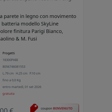
a parete in legno con movimento
a batteria modello SkyLine
lore finitura Parigi Bianco,
Paolino & M. Fusi
Progetti
18300PABI
8056746081553
L.
79
cm
H.
25
cm
P.
10
cm
fino a
0,0
Kg
entro martedì, 01 set 2026
gratuita
00 €
coupon
BENVENUTO