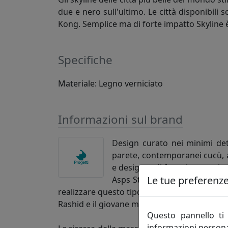
due e nero sull'ultimo. Le città disponibil
Kong. Semplice ma di forte impatto Skyline è
Specifiche
Materiale: Legno verniciato
Informazioni sul brand
Design curato nei minimi dett
parete, contemporanei cucù, ap
e designer di fama internazion
Le tue preferenze 
Asps Studio che segue anche l'
realizzare questo tipo di orologi e cucù che 
Rashid e il giovane multidisciplinare Studio
Questo pannello ti 
informazioni persona