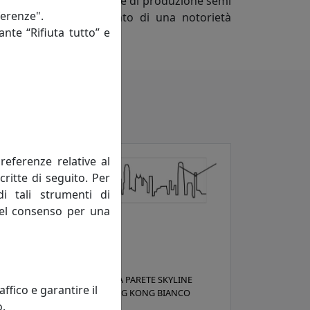
 mai scontato, le tecniche di produzione semi
ferenze".
rogetti al raggiungimento di una notorietà
ante “Rifiuta tutto” e
referenze relative al
critte di seguito. Per
di tali strumenti di
 del consenso per una
OROLOGIO DA PARETE SKYLINE
fico e garantire il
1830HKB HONG KONG BIANCO
o.