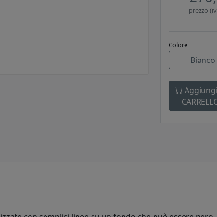
prezzo (iv
Colore
Bianco
Aggiungi
CARRELL
tilizzate con semplici linee su un fondo che può essere nero,