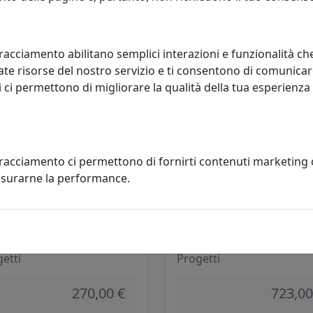
etti
Progetti
270,00 €
270,00
racciamento abilitano semplici interazioni e funzionalità ch
te risorse del nostro servizio e ti consentono di comunicar
 ci permettono di migliorare la qualità della tua esperienza
tracciamento ci permettono di fornirti contenuti marketing
misurarne la performance.
OGIO DA PARETE SKYLINE
OROLOGIO A CUCÙ BIRDWATCH
NYB NEW YORK BIANCO
2240B BIANCO E LICHENE CREM
etti
Progetti
270,00 €
723,00