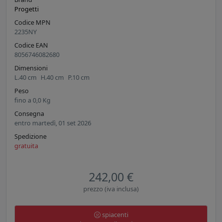
Progetti
Codice MPN
2235NY
Codice EAN
8056746082680
Dimensioni
L.
40
cm
H.
40
cm
P.
10
cm
Peso
fino a
0,0
Kg
Consegna
entro martedì, 01 set 2026
Spedizione
gratuita
242,00 €
prezzo (iva inclusa)
spiacenti