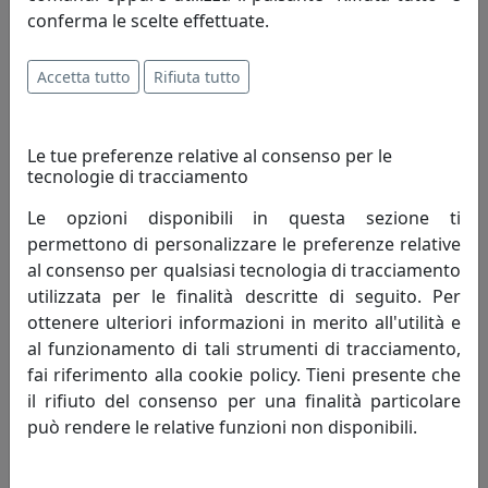
conferma le scelte effettuate.
OROLOGIO A PENDOLO LONG_TIME 2170R ROSSO
Accetta tutto
Rifiuta tutto
Progetti
266,00 €
Le tue preferenze relative al consenso per le
tecnologie di tracciamento
Le opzioni disponibili in questa sezione ti
permettono di personalizzare le preferenze relative
al consenso per qualsiasi tecnologia di tracciamento
utilizzata per le finalità descritte di seguito. Per
ottenere ulteriori informazioni in merito all'utilità e
al funzionamento di tali strumenti di tracciamento,
fai riferimento alla cookie policy. Tieni presente che
il rifiuto del consenso per una finalità particolare
può rendere le relative funzioni non disponibili.
OROLOGIO A PENDOLO LONG_TIME 2170V VERDE
Progetti