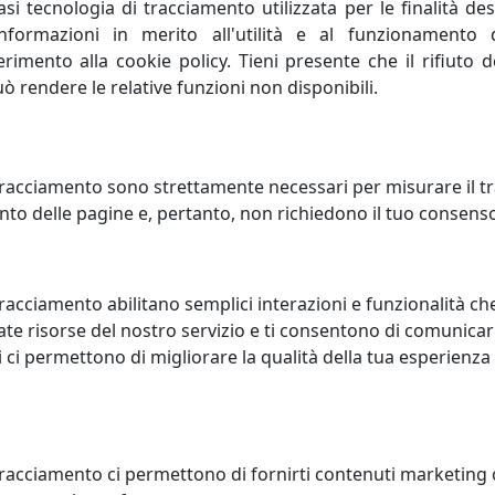
i tecnologia di tracciamento utilizzata per le finalità des
 Russie, una collezione in porcellana, cristalli, ceramiche d
informazioni in merito all'utilità e al funzionamento 
ia,un sogno in cui i semplici gesti quotidiani assumano c
ferimento alla cookie policy. Tieni presente che il rifiuto
inate a tutte le persone che amano il bello.
uò rendere le relative funzioni non disponibili.
el design con l’eccessiva semplificazione dei processi prod
tisti di oggetti del passato con le esigenze moderne e contem
racciamento sono strettamente necessari per misurare il traf
mento per chi ama una casa calda ed accogliente, piena di o
to delle pagine e, pertanto, non richiedono il tuo consens
isinvoltura e quel pizzico di ironia che i tempi moderni ric
racciamento abilitano semplici interazioni e funzionalità ch
te risorse del nostro servizio e ti consentono di comunicar
 ci permettono di migliorare la qualità della tua esperienza
tracciamento ci permettono di fornirti contenuti marketing