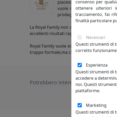
consenso per qualsias
piacevano agli zar di tutte le
ottenere ulteriori 
vuole regalare un po’ di mag
tracciamento, fai ri
privilegio di pochi e oggi dest
finalità particolare p
La Royal Family non confonde la modernità d
eccellenti risultati raggiunti dai grandi ar
Necessari
Questi strumenti di t
Royal Family vuole essere un punto di riferi
corretto funzionamen
troppo formale,ma che viene vissuta con la d
Esperienza
Questi strumenti di t
accedere a determina
Potrebbero interessarti
noi. Questi strumenti
piattaforme.
Marketing
Questi strumenti di 