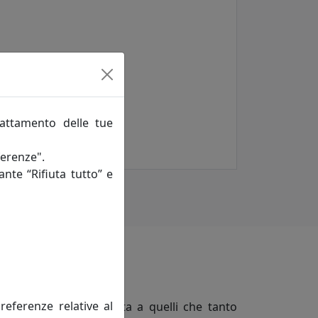
rattamento delle tue
ferenze".
ante “Rifiuta tutto” e
referenze relative al
ticoli in smalto ispirata a quelli che tanto