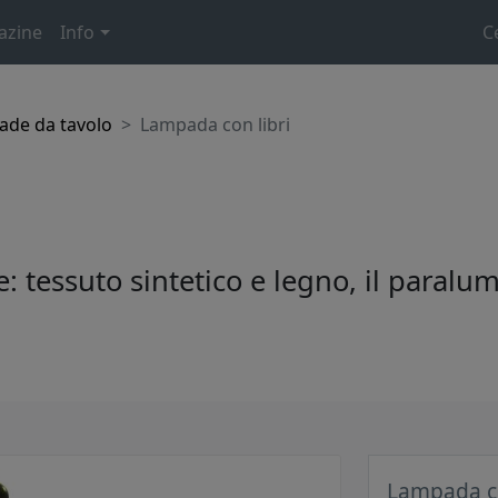
azine
Info
C
de da tavolo
Lampada con libri
: tessuto sintetico e legno, il paralum
Lampada co