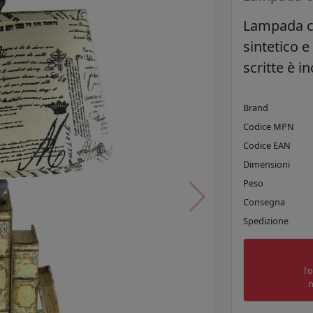
Lampada co
sintetico e
scritte è i
Brand
Codice MPN
Codice EAN
Dimensioni
Peso
Consegna
Spedizione
l'
n