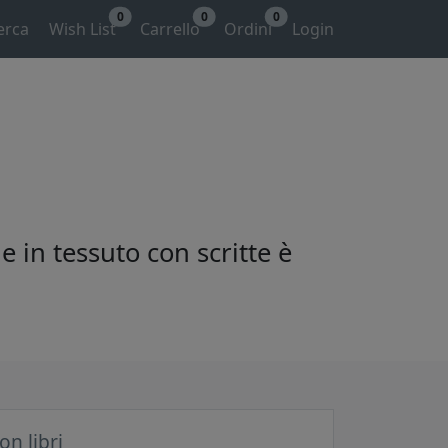
0
0
0
erca
Wish List
Carrello
Ordini
Login
e in tessuto con scritte è
n libri