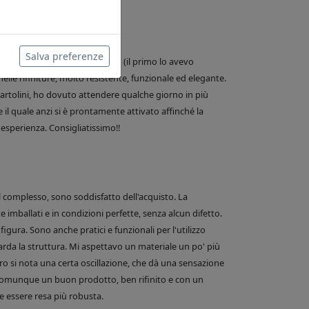
Salva preferenze
 water, in realtà è il secondo (il primo lo avevo
nelle rifiniture, molto resistente, funzionale ed elegante.
e Bartolini, ho dovuto attendere qualche giorno in più
 il quale anzi si è prontamente attivato affinché la
esperienza. Consigliatissimo!!
el complesso, sono soddisfatto dell'acquisto. La
 imballati e in condizioni perfette, senza alcun difetto.
figura. Sono anche pratici e funzionali per l'utilizzo
arda la struttura. Mi aspettavo un materiale un po' più
o si nota una certa oscillazione, che dà una sensazione
comunque un buon prodotto, ben rifinito e con un
 essere resa più robusta.