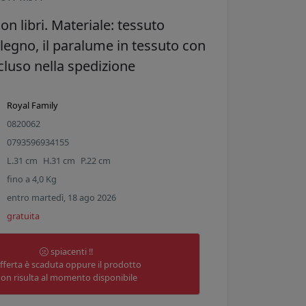
n libri. Materiale: tessuto
 legno, il paralume in tessuto con
ncluso nella spedizione
Royal Family
0820062
0793596934155
L.
31
cm
H.
31
cm
P.
22
cm
fino a
4,0
Kg
entro martedì, 18 ago 2026
gratuita
spiacenti !!
offerta è scaduta oppure il prodotto
on risulta al momento disponibile