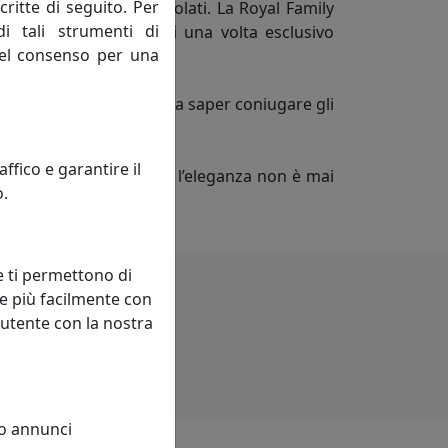
critte di seguito. Per
ipinte a mano e vetri molati. La Royal Family
di tali strumenti di
aratteristiche speciali una volta esclusivo
 del consenso per una
uttivi,pensa che bisogna saper coniugare gli
poranee.
fico e garantire il
ggetti e di vita, in cui l’eleganza non è mai
o.
hiedono.
e ti permettono di
e più facilmente con
 utente con la nostra
 o annunci