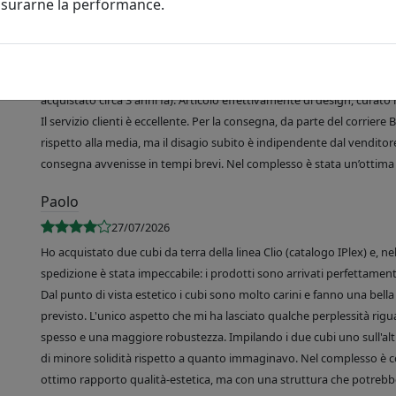
misurarne la performance.
R. de Martino
03/08/2026
Sono molto soddisfatta del mio acquisto, un vassoio rettangolare Like
acquistato circa 3 anni fa). Articolo effettivamente di design, curato 
Il servizio clienti è eccellente. Per la consegna, da parte del corrier
rispetto alla media, ma il disagio subito è indipendente dal venditore
consegna avvenisse in tempi brevi. Nel complesso è stata un’ottima 
Paolo
27/07/2026
Ho acquistato due cubi da terra della linea Clio (catalogo IPlex) e, n
spedizione è stata impeccabile: i prodotti sono arrivati perfettamente
Dal punto di vista estetico i cubi sono molto carini e fanno una bella 
previsto. L'unico aspetto che mi ha lasciato qualche perplessità rigu
spesso e una maggiore robustezza. Impilando i due cubi uno sull'altr
di minore solidità rispetto a quanto immaginavo. Nel complesso è 
ottimo rapporto qualità-estetica, ma con una struttura che potrebbe