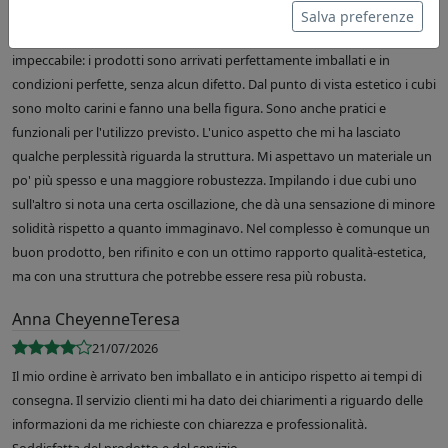
Ho acquistato due cubi da terra della linea Clio (catalogo IPlex) e, nel
Salva preferenze
complesso, sono soddisfatto dell'acquisto. La spedizione è stata
impeccabile: i prodotti sono arrivati perfettamente imballati e in
condizioni perfette, senza alcun difetto. Dal punto di vista estetico i cubi
sono molto carini e fanno una bella figura. Sono anche pratici e
funzionali per l'utilizzo previsto. L'unico aspetto che mi ha lasciato
qualche perplessità riguarda la struttura. Mi aspettavo un materiale un
po' più spesso e una maggiore robustezza. Impilando i due cubi uno
sull'altro si nota una certa oscillazione, che dà una sensazione di minore
solidità rispetto a quanto immaginavo. Nel complesso è comunque un
buon prodotto, ben rifinito e con un ottimo rapporto qualità-estetica,
ma con una struttura che potrebbe essere resa più robusta.
Anna CheyenneTeresa
21/07/2026
Il mio ordine è arrivato ben imballato e in anticipo rispetto ai tempi di
consegna. Il servizio clienti mi ha dato dei chiarimenti a riguardo delle
informazioni da me richieste con chiarezza e professionalità.