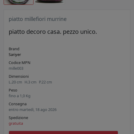
piatto millefiori murrine
piatto decoro casa. pezzo unico.
Brand
Sariyer
Codice MPN
mille003
Dimensioni
L.
20
cm
H.
3
cm
P.
22
cm
Peso
fino a
1,0
Kg
Consegna
entro martedì, 18 ago 2026
Spedizione
gratuita