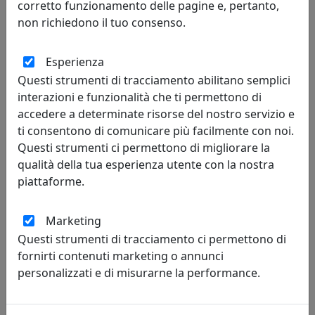
corretto funzionamento delle pagine e, pertanto,
non richiedono il tuo consenso.
Esperienza
R. de Martino
Questi strumenti di tracciamento abilitano semplici
interazioni e funzionalità che ti permettono di
03/08/2026
accedere a determinate risorse del nostro servizio e
Sono molto soddisfatta del mio acquisto, un vassoio rettangolare Like
ti consentono di comunicare più facilmente con noi.
water, in realtà è il secondo (il primo lo avevo acquistato circa 3 anni fa).
Questi strumenti ci permettono di migliorare la
Articolo effettivamente di design, curato nelle rifiniture, molto
qualità della tua esperienza utente con la nostra
resistente, funzionale ed elegante. Il servizio clienti è eccellente. Per la
piattaforme.
consegna, da parte del corriere Bartolini, ho dovuto attendere qualche
giorno in più rispetto alla media, ma il disagio subito è indipendente dal
Marketing
venditore il quale anzi si è prontamente attivato affinché la consegna
avvenisse in tempi brevi. Nel complesso è stata un’ottima esperienza.
Questi strumenti di tracciamento ci permettono di
Consigliatissimo!!
fornirti contenuti marketing o annunci
personalizzati e di misurarne la performance.
Paolo
27/07/2026