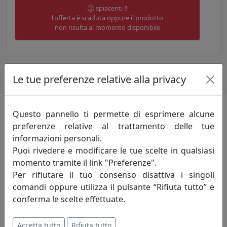
spiacenti !!
l'offerta è scaduta oppure il prodotto
non risulta al momento disponibile
Le tue preferenze relative alla privacy
Questo pannello ti permette di esprimere alcune
Caratteristiche
preferenze relative al trattamento delle tue
informazioni personali.
piatto ovale interamente fatto con i murrini. Il prodotto
Puoi rivedere e modificare le tue scelte in qualsiasi
riporta il nome dell'artista e l'anno di realizzazione.
momento tramite il link "Preferenze".
Per rifiutare il tuo consenso disattiva i singoli
comandi oppure utilizza il pulsante “Rifiuta tutto” e
Specifiche
conferma le scelte effettuate.
Vetrofusione, termoformatura, lavoro a freddo
Accetta tutto
Rifiuta tutto