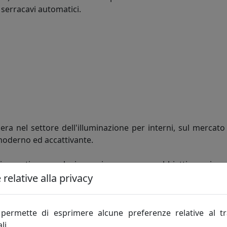
 serracavi automatici.
era nel settore dell'illuminazione per interni, sul mercat
moderno ed accattivante.
 in continua evoluzione, si pone come obbiettivo primar
coli con un indubbio rapporto qualità/prezzo ad un servizi
relative alla privacy
permette di esprimere alcune preferenze relative al t
e della propria clientela, la Top Light è da sempre atten
li.
a continua innovazione dei prodotti, anche relativamente a