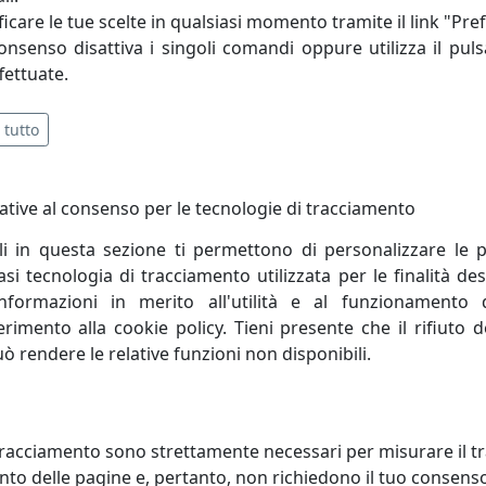
icare le tue scelte in qualsiasi momento tramite il link "Pre
consenso disattiva i singoli comandi oppure utilizza il puls
 di produrre piccoli lotti realizzati secondo i disegni e le sp
fettuate.
 tutto
ative al consenso per le tecnologie di tracciamento
li in questa sezione ti permettono di personalizzare le p
i tecnologia di tracciamento utilizzata per le finalità des
informazioni in merito all'utilità e al funzionamento 
ferimento alla cookie policy. Tieni presente che il rifiuto
uò rendere le relative funzioni non disponibili.
IQUE RETTANGOLARE MEDIO A 4
APPLIQUE RETTANGOLARE PICC
racciamento sono strettamente necessari per misurare il traf
 CARPET 1137/RM-GR GRIGIO
A 4 LUCI CARPET 1137/RP-GR GR
to delle pagine e, pertanto, non richiedono il tuo consens
ight
Toplight