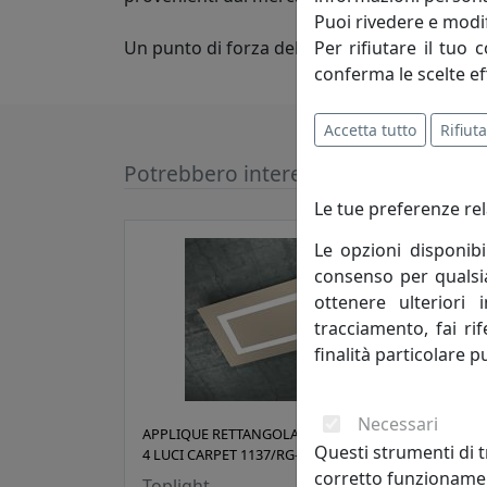
Puoi rivedere e modif
Per rifiutare il tuo 
Un punto di forza dell'azienda è la possibilità
conferma le scelte ef
Accetta tutto
Rifiuta
Potrebbero interessarti
Le tue preferenze rel
Le opzioni disponibi
consenso per qualsias
ottenere ulteriori 
tracciamento, fai ri
finalità particolare p
Necessari
APPLIQUE RETTANGOLARE GRANDE A
APPL
Questi strumenti di t
4 LUCI CARPET 1137/RG-SA SABBIA
LUCI
corretto funzionamen
Toplight
Topl