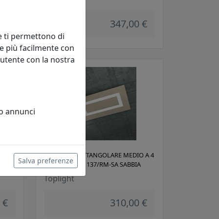
 €
347,00 €
e ti permettono di
e più facilmente con
 utente con la nostra
 o annunci
OLO
APPLIQUE RETTANGOLARE MEDIO A 4
Salva preferenze
BBIA
LUCI CARPET 1137/RM-SA SABBIA
Toplight
 €
310,00 €