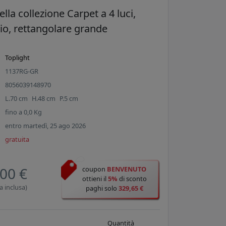
lla collezione Carpet a 4 luci,
gio, rettangolare grande
Toplight
1137RG-GR
8056039148970
L.
70
cm
H.
48
cm
P.
5
cm
fino a
0,0
Kg
entro martedì, 25 ago 2026
gratuita
00 €
coupon
BENVENUTO
ottieni il
5%
di sconto
a inclusa)
paghi solo
329,65 €
Quantità