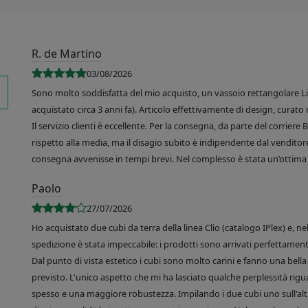
R. de Martino
03/08/2026
Sono molto soddisfatta del mio acquisto, un vassoio rettangolare Like
acquistato circa 3 anni fa). Articolo effettivamente di design, curato 
Il servizio clienti è eccellente. Per la consegna, da parte del corrier
rispetto alla media, ma il disagio subito è indipendente dal venditore
consegna avvenisse in tempi brevi. Nel complesso è stata un’ottima 
Paolo
27/07/2026
Ho acquistato due cubi da terra della linea Clio (catalogo IPlex) e, n
spedizione è stata impeccabile: i prodotti sono arrivati perfettamente
Dal punto di vista estetico i cubi sono molto carini e fanno una bella 
previsto. L'unico aspetto che mi ha lasciato qualche perplessità rigu
spesso e una maggiore robustezza. Impilando i due cubi uno sull'altr