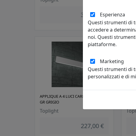
347,00 €
Esperienza
Questi strumenti di t
accedere a determina
noi. Questi strumenti
piattaforme.
Marketing
Questi strumenti di 
personalizzati e di 
APPLIQUE A 4 LUCI CARPET 1137/A90-
APPL
GR GRIGIO
1137
Toplight
Topl
227,00 €