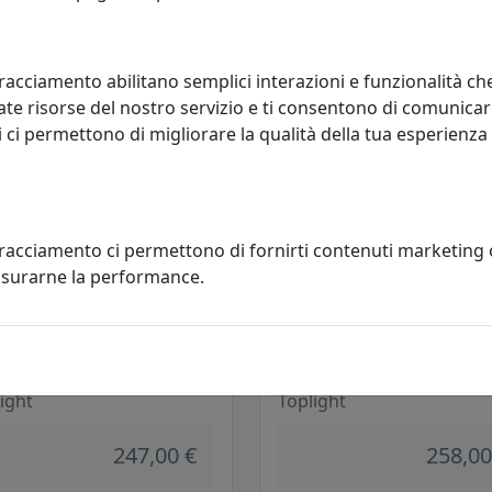
310,00 €
258,00
racciamento abilitano semplici interazioni e funzionalità ch
te risorse del nostro servizio e ti consentono di comunicar
 ci permettono di migliorare la qualità della tua esperienza
tracciamento ci permettono di fornirti contenuti marketing
misurarne la performance.
IQUE A 4 LUCI CARPET
APPLIQUE RETTANGOLARE PICC
/A120-GR GRIGIO
A 4 LUCI CARPET 1137/RP-SA SA
ight
Toplight
247,00 €
258,00