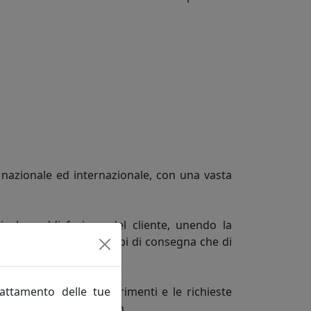
o nazionale ed internazionale, con una vasta
io la soddisfazione del cliente, unendo la
o sia in termini di tempi di consegna che di
rattamento delle tue
ta a cogliere i suggerimenti e le richieste
lle tendenze del design.