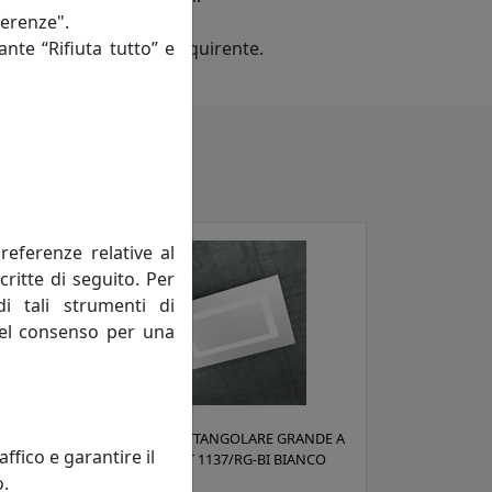
ferenze".
ante “Rifiuta tutto” e
ecifiche tecniche dell'acquirente.
referenze relative al
critte di seguito. Per
di tali strumenti di
 del consenso per una
OLO
APPLIQUE RETTANGOLARE GRANDE A
fico e garantire il
IGIO
4 LUCI CARPET 1137/RG-BI BIANCO
o.
Toplight