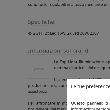
sono tutte regolabili in altezza mediante dei
Specifiche
4x 2G11, 2x Led 16W, 2x Led 30W, 230V
Informazioni sul brand
La Top Light Illuminazione op
gamma di articoli dal design 
L'azienda, nata nel 1993 ed
produzione e la commercializzazione di arti
Le tue preferenze 
assistenza.
Questo pannello ti 
Per affrontare in modo adeguato le esigenz
informazioni persona
provenienti dal mercato, impegnandosi in un