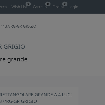
0
0
0
erca
Wish List
Carrello
Ordini
Login
 1137/RG-GR GRIGIO
R GRIGIO
lare grande
RETTANGOLARE GRANDE A 4 LUCI
37/RG-GR GRIGIO