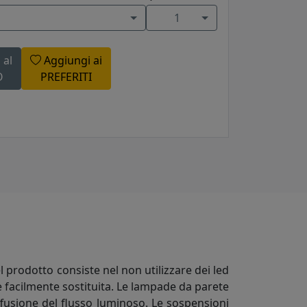
1
 al
Aggiungi ai
O
PREFERITI
l prodotto consiste nel non utilizzare dei led
 facilmente sostituita. Le lampade da parete
ffusione del flusso luminoso. Le sospensioni