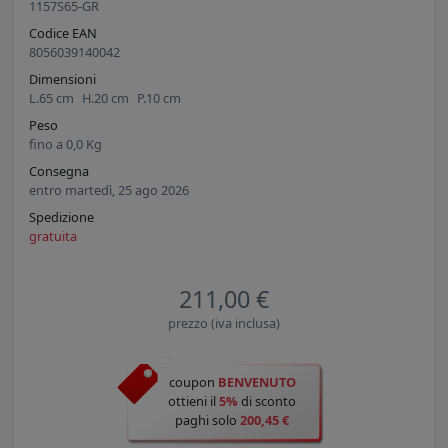
1157S65-GR
Codice EAN
8056039140042
Dimensioni
L.
65
cm
H.
20
cm
P.
10
cm
Peso
fino a
0,0
Kg
Consegna
entro martedì, 25 ago 2026
Spedizione
gratuita
211,00 €
prezzo (iva inclusa)
coupon
BENVENUTO
ottieni il
5%
di sconto
paghi solo
200,45 €