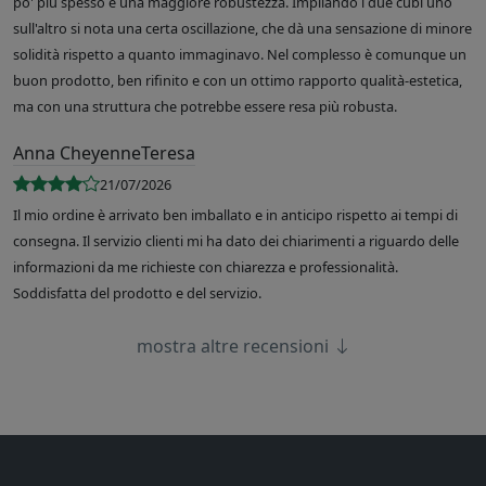
po' più spesso e una maggiore robustezza. Impilando i due cubi uno
sull'altro si nota una certa oscillazione, che dà una sensazione di minore
solidità rispetto a quanto immaginavo. Nel complesso è comunque un
buon prodotto, ben rifinito e con un ottimo rapporto qualità-estetica,
ma con una struttura che potrebbe essere resa più robusta.
Anna CheyenneTeresa
21/07/2026
Il mio ordine è arrivato ben imballato e in anticipo rispetto ai tempi di
consegna. Il servizio clienti mi ha dato dei chiarimenti a riguardo delle
informazioni da me richieste con chiarezza e professionalità.
Soddisfatta del prodotto e del servizio.
mostra altre recensioni