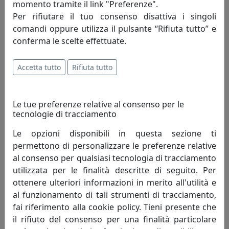
momento tramite il link "Preferenze".
Per rifiutare il tuo consenso disattiva i singoli
comandi oppure utilizza il pulsante “Rifiuta tutto” e
LAMPADA A SOSPENSIONE A 1 LUCE RIPPLES 1158/S70-GR
conferma le scelte effettuate.
GRIGIO
Toplight
Accetta tutto
Rifiuta tutto
211,00 €
Le tue preferenze relative al consenso per le
tecnologie di tracciamento
Le opzioni disponibili in questa sezione ti
permettono di personalizzare le preferenze relative
al consenso per qualsiasi tecnologia di tracciamento
utilizzata per le finalità descritte di seguito. Per
ottenere ulteriori informazioni in merito all'utilità e
al funzionamento di tali strumenti di tracciamento,
fai riferimento alla cookie policy. Tieni presente che
il rifiuto del consenso per una finalità particolare
LAMPADA A SOSPENSIONE A 1 LUCE RIPPLES 1158/S70-SA SABBIA