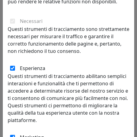
può rendere le relative funzioni non disponibili.
Toplight
211,00 €
Necessari
Questi strumenti di tracciamento sono strettamente
necessari per misurare il traffico e garantire il
corretto funzionamento delle pagine e, pertanto,
non richiedono il tuo consenso.
Esperienza
Questi strumenti di tracciamento abilitano semplici
interazioni e funzionalità che ti permettono di
accedere a determinate risorse del nostro servizio e
ti consentono di comunicare più facilmente con noi.
LAMPADA A SOSPENSIONE A 1 LUCE WACKY 1159/S60-BI BIANCO
Questi strumenti ci permettono di migliorare la
Toplight
qualità della tua esperienza utente con la nostra
piattaforme.
211,00 €