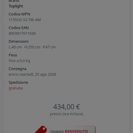
Brand
Toplight
Codice MPN
1155OS-S3 TM-AM
Codice EAN
8059917011939
Dimensioni
L.
40
cm
H.
250
cm
P.
47
cm
Peso
fino a
0,0
Kg
Consegna
entro martedì, 25 ago 2026
Spedizione
gratuita
434,00 €
prezzo (iva inclusa)
coupon
BENVENUTO