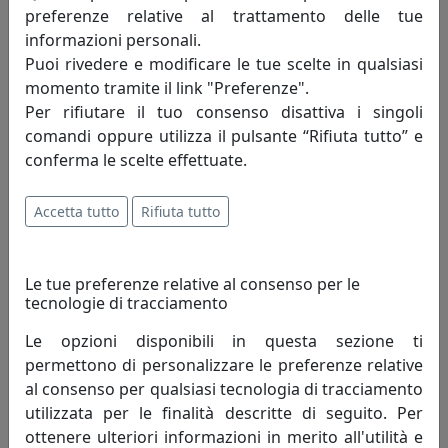
preferenze relative al trattamento delle tue
informazioni personali.
Puoi rivedere e modificare le tue scelte in qualsiasi
momento tramite il link "Preferenze".
Per rifiutare il tuo consenso disattiva i singoli
comandi oppure utilizza il pulsante “Rifiuta tutto” e
conferma le scelte effettuate.
LAMPADA A SOSPENSIONE A 3 LUCI FUTURE 1155CR/S3 TG-CR
CROMO
Toplight
Accetta tutto
Rifiuta tutto
498,00 €
Le tue preferenze relative al consenso per le
tecnologie di tracciamento
Le opzioni disponibili in questa sezione ti
permettono di personalizzare le preferenze relative
al consenso per qualsiasi tecnologia di tracciamento
utilizzata per le finalità descritte di seguito. Per
ottenere ulteriori informazioni in merito all'utilità e