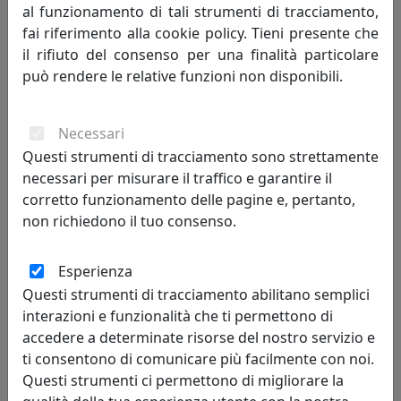
al funzionamento di tali strumenti di tracciamento,
fai riferimento alla cookie policy. Tieni presente che
il rifiuto del consenso per una finalità particolare
LAMPADA A SOSPENSIONE A 3 LUCI FUTURE 1155CR/S3 TMIX-CR
può rendere le relative funzioni non disponibili.
CROMO
Toplight
Necessari
396,00 €
Questi strumenti di tracciamento sono strettamente
necessari per misurare il traffico e garantire il
corretto funzionamento delle pagine e, pertanto,
non richiedono il tuo consenso.
Esperienza
Questi strumenti di tracciamento abilitano semplici
interazioni e funzionalità che ti permettono di
accedere a determinate risorse del nostro servizio e
ti consentono di comunicare più facilmente con noi.
Questi strumenti ci permettono di migliorare la
LAMPADA A SOSPENSIONE A 2 LUCI FUTURE 1155OS-S2 S MIX-OR