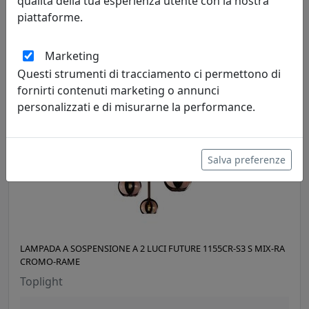
qualità della tua esperienza utente con la nostra
OTTONE-ORO
piattaforme.
Toplight
Marketing
275,00 €
Questi strumenti di tracciamento ci permettono di
fornirti contenuti marketing o annunci
personalizzati e di misurarne la performance.
Salva preferenze
LAMPADA A SOSPENSIONE A 2 LUCI FUTURE 1155CR-S3 S MIX-RA
CROMO-RAME
Toplight