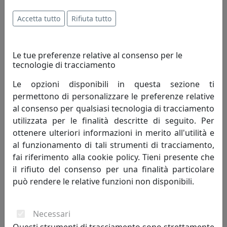
Toplight
Accetta tutto
Rifiuta tutto
209,00 €
Le tue preferenze relative al consenso per le
tecnologie di tracciamento
Le opzioni disponibili in questa sezione ti
permettono di personalizzare le preferenze relative
al consenso per qualsiasi tecnologia di tracciamento
utilizzata per le finalità descritte di seguito. Per
ottenere ulteriori informazioni in merito all'utilità e
al funzionamento di tali strumenti di tracciamento,
fai riferimento alla cookie policy. Tieni presente che
PLAFONIERA A 1 LUCE WACKY 1159/PL60-SA SABBIA
il rifiuto del consenso per una finalità particolare
Toplight
può rendere le relative funzioni non disponibili.
209,00 €
Necessari