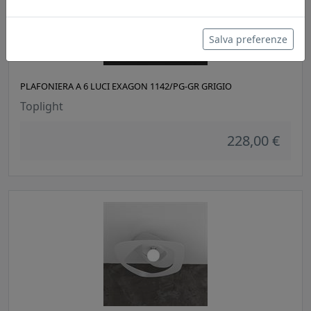
Salva preferenze
PLAFONIERA A 6 LUCI EXAGON 1142/PG-GR GRIGIO
Toplight
228,00 €