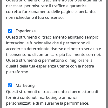
Questi strumenti di tracciamento sono strettamente
necessari per misurare il traffico e garantire il
corretto funzionamento delle pagine e, pertanto,
non richiedono il tuo consenso.
Esperienza
Questi strumenti di tracciamento abilitano semplici
interazioni e funzionalità che ti permettono di
accedere a determinate risorse del nostro servizio e
ti consentono di comunicare più facilmente con noi.
PLAFONIERA A 6 LUCI EXAGON 1142/PG-GA GRIGIO ANTRACITE
Questi strumenti ci permettono di migliorare la
Toplight
qualità della tua esperienza utente con la nostra
piattaforme.
228,00 €
Marketing
Questi strumenti di tracciamento ci permettono di
fornirti contenuti marketing o annunci
personalizzati e di misurarne la performance.