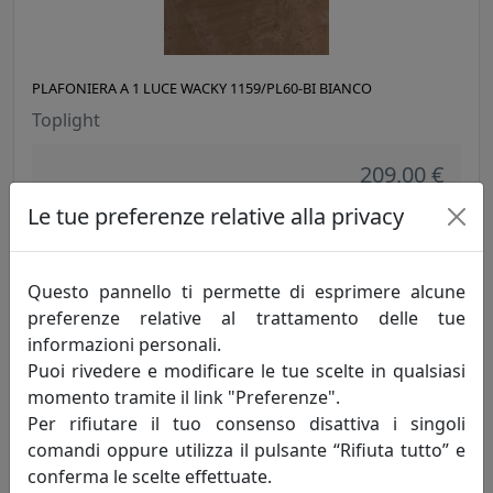
PLAFONIERA A 1 LUCE WACKY 1159/PL60-BI BIANCO
Toplight
209,00 €
Le tue preferenze relative alla privacy
Questo pannello ti permette di esprimere alcune
preferenze relative al trattamento delle tue
informazioni personali.
Puoi rivedere e modificare le tue scelte in qualsiasi
momento tramite il link "Preferenze".
Per rifiutare il tuo consenso disattiva i singoli
comandi oppure utilizza il pulsante “Rifiuta tutto” e
PLAFONIERA A 1 LUCE WACKY 1159/PL60-GR GRIGIO
conferma le scelte effettuate.