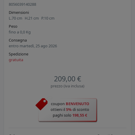
8056039140288
Dimensioni
L.
70
cm
H.
21
cm
P.
10
cm
Peso
fino a
0,0
Kg
Consegna
entro martedì, 25 ago 2026
Spedizione
gratuita
209,00 €
prezzo (iva inclusa)
coupon
BENVENUTO
ottieni il
5%
di sconto
paghi solo
198,55 €