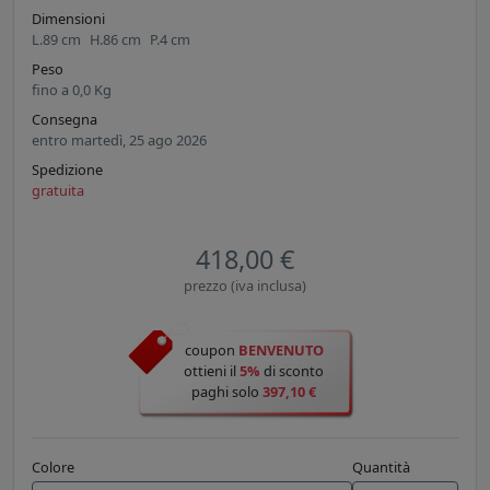
Dimensioni
L.
89
cm
H.
86
cm
P.
4
cm
Peso
fino a
0,0
Kg
Consegna
entro martedì, 25 ago 2026
Spedizione
gratuita
418,00 €
prezzo (iva inclusa)
coupon
BENVENUTO
ottieni il
5%
di sconto
paghi solo
397,10 €
Colore
Quantità