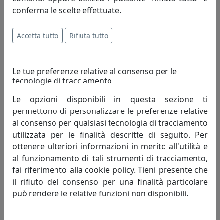
conferma le scelte effettuate.
PLAFONIERA A 4 LUCI QUADRA PLATE 1129/PL4-GR GRIGIO
Accetta tutto
Rifiuta tutto
Toplight
209,00 €
Le tue preferenze relative al consenso per le
tecnologie di tracciamento
Le opzioni disponibili in questa sezione ti
permettono di personalizzare le preferenze relative
al consenso per qualsiasi tecnologia di tracciamento
utilizzata per le finalità descritte di seguito. Per
ottenere ulteriori informazioni in merito all'utilità e
al funzionamento di tali strumenti di tracciamento,
fai riferimento alla cookie policy. Tieni presente che
il rifiuto del consenso per una finalità particolare
può rendere le relative funzioni non disponibili.
PLAFONIERA A 5 LUCI PLATE 1129/PL5-GR GRIGIO
Toplight