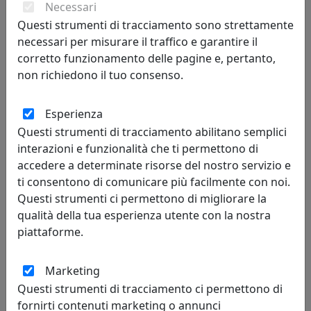
Necessari
320,00 €
Questi strumenti di tracciamento sono strettamente
necessari per misurare il traffico e garantire il
corretto funzionamento delle pagine e, pertanto,
non richiedono il tuo consenso.
Esperienza
Questi strumenti di tracciamento abilitano semplici
interazioni e funzionalità che ti permettono di
accedere a determinate risorse del nostro servizio e
ti consentono di comunicare più facilmente con noi.
Questi strumenti ci permettono di migliorare la
PLAFONIERA CARPET A 4 LUCI 1137/40-GR GRIGIO
qualità della tua esperienza utente con la nostra
Toplight
piattaforme.
186,00 €
Marketing
Questi strumenti di tracciamento ci permettono di
fornirti contenuti marketing o annunci