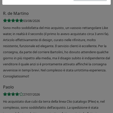
R. de Martino
03/08/2026
Sono molto soddisfatta del mio acquisto, un vassoio rettangolare Like
water, in realtà è il secondo (il primo lo avevo acquistato circa 3 anni fa).
Articolo effettivamente di design, curato nelle rifiniture, molto
resistente, funzionale ed elegante. Il servizio clienti è eccellente. Per la
consegna, da parte del corriere Bartolini, ho dovuto attendere qualche
giorno in più rispetto alla media, ma il disagio subito è indipendente dal
venditore il quale anzi si è prontamente attivato affinché la consegna
avvenisse in tempi brevi. Nel complesso è stata un’ottima esperienza.
Consigliatissimo!!
Paolo
27/07/2026
Ho acquistato due cubi da terra della linea Clio (catalogo IPlex) e, nel
complesso, sono soddisfatto dell'acquisto. La spedizione è stata