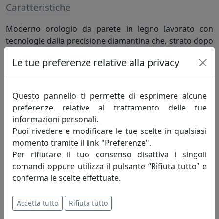
Caratteristiche
Moderno orologio da parete in legno lavorato con
tecnologie dalla precisione diamantina che, strato dopo
strato, danno vita a texture e sfumature differenti. Il
Le tue preferenze relative alla privacy
retro dell'orologio è sede per un meccasimo tedesco ed
è rifinito anch esso in tutti i particolari per favorirne
l'ancoraggio al muro. Batteria a litio inclusa.
Questo pannello ti permette di esprimere alcune
preferenze relative al trattamento delle tue
informazioni personali.
Informazioni sul brand
Puoi rivedere e modificare le tue scelte in qualsiasi
Home Decor fatto in Italia. Realizziamo
momento tramite il link "Preferenze".
articoli per la casa e per la tavola che
Per rifiutare il tuo consenso disattiva i singoli
coniugano la creatività e la tradizione
comandi oppure utilizza il pulsante “Rifiuta tutto” e
artigiana con le più avanzate tecnologie
conferma le scelte effettuate.
produttive.
Accetta tutto
Rifiuta tutto
Realizziamo oggettistica e articoli da regalo da più di