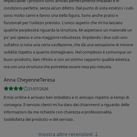
impeccabile: i prodotti sono arrivati perfettamente imballati e in
condizioni perfette, senza alcun difetto. Dal punto di vista estetico i cubi
sono molto carini e fanno una bella figura. Sono anche pratici e
funzionali per l'utilizzo previsto. L'unico aspetto che mi ha lasciato
qualche perplessità riguarda la struttura. Mi aspettavo un materiale un
po' più spesso e una maggiore robustezza. Impilando i due cubi uno
sull'altro si nota una certa oscillazione, che dà una sensazione di minore
solidità rispetto a quanto immaginavo. Nel complesso è comunque un
buon prodotto, ben rifinito e con un ottimo rapporto qualità-estetica,
ma con una struttura che potrebbe essere resa più robusta.
Anna CheyenneTeresa
21/07/2026
Il mio ordine è arrivato ben imballato e in anticipo rispetto ai tempi di
consegna. Il servizio clienti mi ha dato dei chiarimenti a riguardo delle
informazioni da me richieste con chiarezza e professionalità.
Soddisfatta del prodotto e del servizio.
mostra altre recensioni