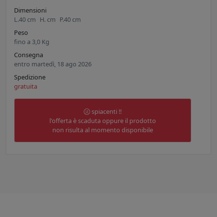
Dimensioni
L.
40
cm
H.
cm
P.
40
cm
Peso
fino a
3,0
Kg
Consegna
entro martedì, 18 ago 2026
Spedizione
gratuita
spiacenti !!
l'offerta è scaduta oppure il prodotto
non risulta al momento disponibile