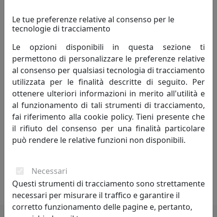
quarant’anni. Le nostre radici sono ben salde nella
tradizione artigiana del Made in Italy, ma il nostro
Le tue preferenze relative al consenso per le
tecnologie di tracciamento
sguardo è sempre rivolto alle innovazioni tecnologiche
che ci hanno permesso di crescere e migliorarci.
Le opzioni disponibili in questa sezione ti
permettono di personalizzare le preferenze relative
Forti di questa lunga esperienza, abbiamo creato il
al consenso per qualsiasi tecnologia di tracciamento
marchio VES.
utilizzata per le finalità descritte di seguito. Per
ottenere ulteriori informazioni in merito all'utilità e
La costante ricerca nel campo del design e delle
al funzionamento di tali strumenti di tracciamento,
tecnologie ci ha portato a sperimentare l’utilizzo del
fai riferimento alla cookie policy. Tieni presente che
Krion® K-LIFE, un materiale innovativo dalle proprietà
il rifiuto del consenso per una finalità particolare
benefiche. Da questo fortunato incontro è nata la
può rendere le relative funzioni non disponibili.
Collezione KLIN: orologi da parete, lampade da tavolo,
taglieri da cucina e servizi da caffè, oggetti che
uniscono l’originale design VES alla salubrità del Krion®
Necessari
K-LIFE.
Questi strumenti di tracciamento sono strettamente
necessari per misurare il traffico e garantire il
corretto funzionamento delle pagine e, pertanto,