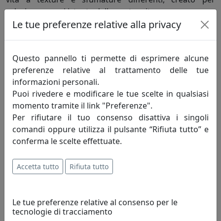
valorizzare ogni istante della nostra vita.
Le tue preferenze relative alla privacy
Informazioni sul brand
Questo pannello ti permette di esprimere alcune
Home Decor fatto in Italia. Realizziamo
preferenze relative al trattamento delle tue
articoli per la casa e per la tavola che
informazioni personali.
coniugano la creatività e la tradizione
Puoi rivedere e modificare le tue scelte in qualsiasi
artigiana con le più avanzate tecnologie
momento tramite il link "Preferenze".
produttive.
Per rifiutare il tuo consenso disattiva i singoli
comandi oppure utilizza il pulsante “Rifiuta tutto” e
Realizziamo oggettistica e articoli da regalo da più di
conferma le scelte effettuate.
quarant’anni. Le nostre radici sono ben salde nella
tradizione artigiana del Made in Italy, ma il nostro
Accetta tutto
Rifiuta tutto
sguardo è sempre rivolto alle innovazioni tecnologiche
che ci hanno permesso di crescere e migliorarci.
Le tue preferenze relative al consenso per le
Forti di questa lunga esperienza, abbiamo creato il
tecnologie di tracciamento
marchio VES.