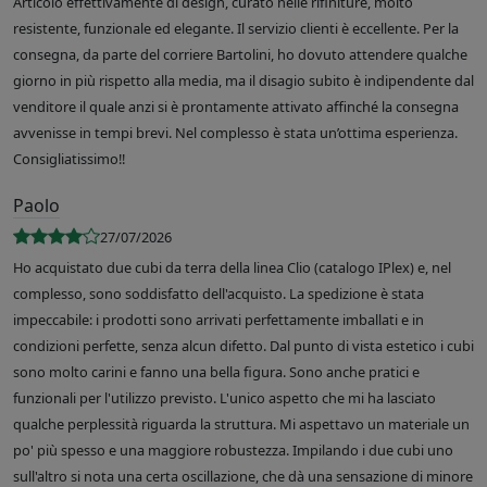
Articolo effettivamente di design, curato nelle rifiniture, molto
resistente, funzionale ed elegante. Il servizio clienti è eccellente. Per la
consegna, da parte del corriere Bartolini, ho dovuto attendere qualche
giorno in più rispetto alla media, ma il disagio subito è indipendente dal
venditore il quale anzi si è prontamente attivato affinché la consegna
avvenisse in tempi brevi. Nel complesso è stata un’ottima esperienza.
Consigliatissimo!!
Paolo
27/07/2026
Ho acquistato due cubi da terra della linea Clio (catalogo IPlex) e, nel
complesso, sono soddisfatto dell'acquisto. La spedizione è stata
impeccabile: i prodotti sono arrivati perfettamente imballati e in
condizioni perfette, senza alcun difetto. Dal punto di vista estetico i cubi
sono molto carini e fanno una bella figura. Sono anche pratici e
funzionali per l'utilizzo previsto. L'unico aspetto che mi ha lasciato
qualche perplessità riguarda la struttura. Mi aspettavo un materiale un
po' più spesso e una maggiore robustezza. Impilando i due cubi uno
sull'altro si nota una certa oscillazione, che dà una sensazione di minore