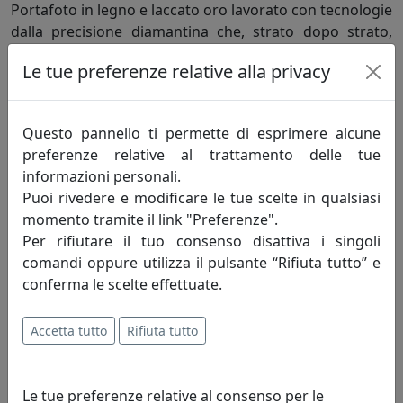
Portafoto in legno e laccato oro lavorato con tecnologie
dalla precisione diamantina che, strato dopo strato,
danno vita a texture e sfumature differenti, creato per
Le tue preferenze relative alla privacy
valorizzare ogni istante della nostra vita.
Questo pannello ti permette di esprimere alcune
Informazioni sul brand
preferenze relative al trattamento delle tue
Home Decor fatto in Italia. Realizziamo
informazioni personali.
articoli per la casa e per la tavola che
Puoi rivedere e modificare le tue scelte in qualsiasi
coniugano la creatività e la tradizione
momento tramite il link "Preferenze".
artigiana con le più avanzate tecnologie
Per rifiutare il tuo consenso disattiva i singoli
produttive.
comandi oppure utilizza il pulsante “Rifiuta tutto” e
conferma le scelte effettuate.
Realizziamo oggettistica e articoli da regalo da più di
quarant’anni. Le nostre radici sono ben salde nella
Accetta tutto
Rifiuta tutto
tradizione artigiana del Made in Italy, ma il nostro
sguardo è sempre rivolto alle innovazioni tecnologiche
che ci hanno permesso di crescere e migliorarci.
Le tue preferenze relative al consenso per le