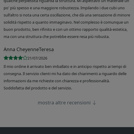
qualche perplessità riguarda la struttura. Mi aspettavo un materiale un
po' più spesso e una maggiore robustezza. Impilando i due cubi uno
sull'altro si nota una certa oscillazione, che dà una sensazione di minore
solidità rispetto a quanto immaginavo. Nel complesso è comunque un
buon prodotto, ben rifinito e con un ottimo rapporto qualità-estetica,
ma con una struttura che potrebbe essere resa più robusta.
Anna CheyenneTeresa
21/07/2026
Il mio ordine è arrivato ben imballato e in anticipo rispetto ai tempi di
consegna. Il servizio clienti mi ha dato dei chiarimenti a riguardo delle
informazioni da me richieste con chiarezza e professionalità.
Soddisfatta del prodotto e del servizio.
mostra altre recensioni