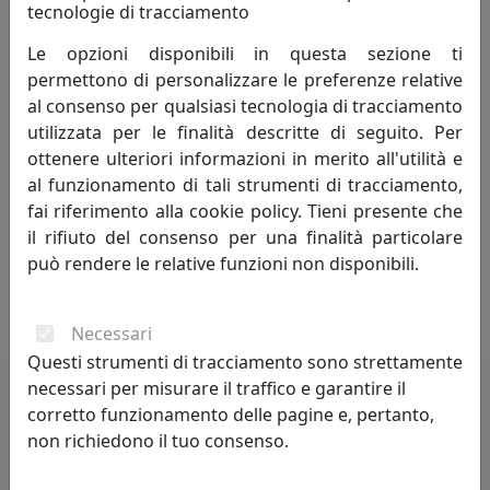
tecnologie di tracciamento
Forti di questa lunga esperienza, abbiamo creato il
Le opzioni disponibili in questa sezione ti
marchio VES.
permettono di personalizzare le preferenze relative
al consenso per qualsiasi tecnologia di tracciamento
La costante ricerca nel campo del design e delle
utilizzata per le finalità descritte di seguito. Per
tecnologie ci ha portato a sperimentare l’utilizzo del
ottenere ulteriori informazioni in merito all'utilità e
Krion® K-LIFE, un materiale innovativo dalle proprietà
al funzionamento di tali strumenti di tracciamento,
benefiche. Da questo fortunato incontro è nata la
fai riferimento alla cookie policy. Tieni presente che
Collezione KLIN: orologi da parete, lampade da tavolo,
il rifiuto del consenso per una finalità particolare
taglieri da cucina e servizi da caffè, oggetti che
può rendere le relative funzioni non disponibili.
uniscono l’originale design VES alla salubrità del Krion®
K-LIFE.
Necessari
Questi strumenti di tracciamento sono strettamente
necessari per misurare il traffico e garantire il
corretto funzionamento delle pagine e, pertanto,
Potrebbero interessarti
non richiedono il tuo consenso.