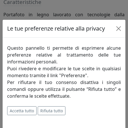
Caratteristiche
Portafoto in legno lavorato con tecnologie dalla
precisione diamantina che, strato dopo strato, danno
Le tue preferenze relative alla privacy
vita a texture e sfumature differenti, creato per
valorizzare ogni istante della nostra vita.
Questo pannello ti permette di esprimere alcune
Informazioni sul brand
preferenze relative al trattamento delle tue
informazioni personali.
Home Decor fatto in Italia. Realizziamo
Puoi rivedere e modificare le tue scelte in qualsiasi
articoli per la casa e per la tavola che
momento tramite il link "Preferenze".
coniugano la creatività e la tradizione
Per rifiutare il tuo consenso disattiva i singoli
artigiana con le più avanzate tecnologie
comandi oppure utilizza il pulsante “Rifiuta tutto” e
produttive.
conferma le scelte effettuate.
Realizziamo oggettistica e articoli da regalo da più di
Accetta tutto
Rifiuta tutto
quarant’anni. Le nostre radici sono ben salde nella
tradizione artigiana del Made in Italy, ma il nostro