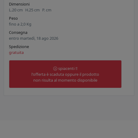
Dimensioni
L.
20
cm
H.
25
cm
P.
cm
Peso
fino a
2,0
Kg
Consegna
entro martedì, 18 ago 2026
Spedizione
gratuita
spiacenti !!
l'offerta è scaduta oppure il prodotto
non risulta al momento disponibile