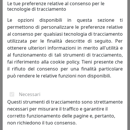
sguardo è sempre rivolto alle innovazioni tecnologiche
Le tue preferenze relative al consenso per le
che ci hanno permesso di crescere e migliorarci.
tecnologie di tracciamento
Le opzioni disponibili in questa sezione ti
Forti di questa lunga esperienza, abbiamo creato il
permettono di personalizzare le preferenze relative
marchio VES.
al consenso per qualsiasi tecnologia di tracciamento
utilizzata per le finalità descritte di seguito. Per
La costante ricerca nel campo del design e delle
ottenere ulteriori informazioni in merito all'utilità e
tecnologie ci ha portato a sperimentare l’utilizzo del
al funzionamento di tali strumenti di tracciamento,
Krion® K-LIFE, un materiale innovativo dalle proprietà
fai riferimento alla cookie policy. Tieni presente che
benefiche. Da questo fortunato incontro è nata la
il rifiuto del consenso per una finalità particolare
Collezione KLIN: orologi da parete, lampade da tavolo,
può rendere le relative funzioni non disponibili.
taglieri da cucina e servizi da caffè, oggetti che
uniscono l’originale design VES alla salubrità del Krion®
K-LIFE.
Necessari
Questi strumenti di tracciamento sono strettamente
necessari per misurare il traffico e garantire il
corretto funzionamento delle pagine e, pertanto,
non richiedono il tuo consenso.
Potrebbero interessarti