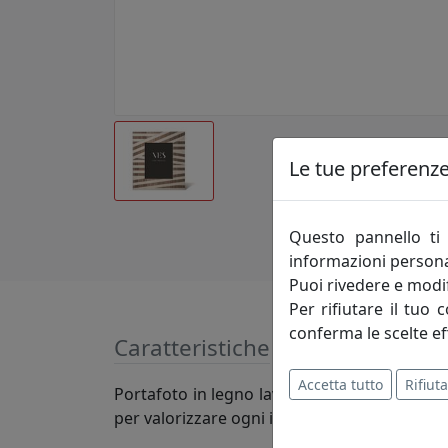
Le tue preferenze 
Questo pannello ti 
informazioni persona
Puoi rivedere e modif
Per rifiutare il tuo 
conferma le scelte ef
Caratteristiche
Accetta tutto
Rifiuta
Portafoto in legno lavorato con tecnologie 
per valorizzare ogni istante della nostra vita