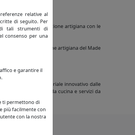
referenze relative al
critte di seguito. Per
la creatività e la tradizione artigiana con le
di tali strumenti di
 del consenso per una
 ben salde nella tradizione artigiana del Made
escere e migliorarci.
fico e garantire il
o.
 Krion® K-LIFE, un materiale innovativo dalle
e da tavolo, taglieri da cucina e servizi da
e ti permettono di
e più facilmente con
 utente con la nostra