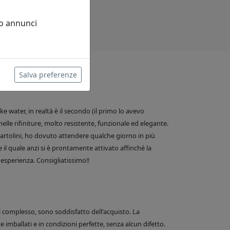
 o annunci
Salva preferenze
 water, in realtà è il secondo (il primo lo avevo
nelle rifiniture, molto resistente, funzionale ed elegante.
e Bartolini, ho dovuto attendere qualche giorno in più
 il quale anzi si è prontamente attivato affinché la
esperienza. Consigliatissimo!!
el complesso, sono soddisfatto dell'acquisto. La
 imballati e in condizioni perfette, senza alcun difetto.