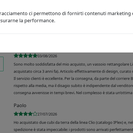
tracciamento ci permettono di fornirti contenuti marketing
misurarne la performance.
R. de Martino
03/08/2026
Sono molto soddisfatta del mio acquisto, un vassoio rettangolare Like
acquistato circa 3 anni fa). Articolo effettivamente di design, curato 
Il servizio clienti è eccellente. Per la consegna, da parte del corrier
rispetto alla media, ma il disagio subito è indipendente dal venditore
consegna avvenisse in tempi brevi. Nel complesso è stata un’ottima 
Paolo
27/07/2026
Ho acquistato due cubi da terra della linea Clio (catalogo IPlex) e, n
spedizione è stata impeccabile: i prodotti sono arrivati perfettamente