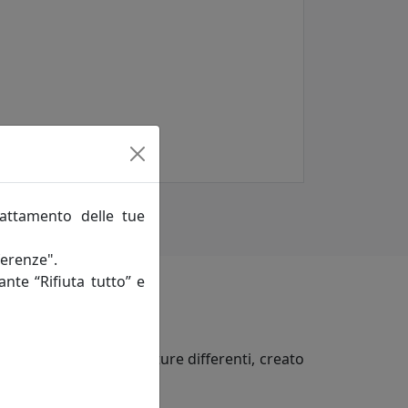
rattamento delle tue
ferenze".
ante “Rifiuta tutto” e
ita a texture e sfumature differenti, creato