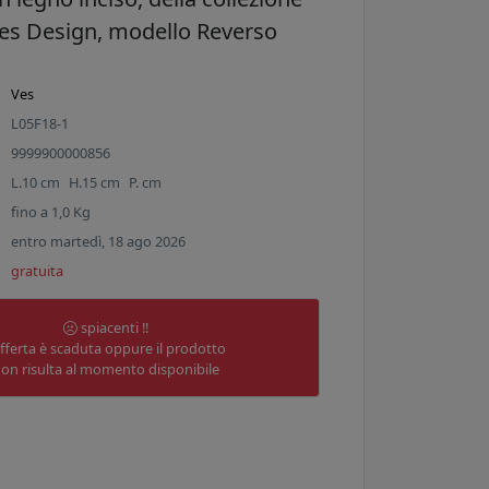
 Ves Design, modello Reverso
Ves
L05F18-1
9999900000856
L.
10
cm
H.
15
cm
P.
cm
fino a
1,0
Kg
entro martedì, 18 ago 2026
gratuita
spiacenti !!
offerta è scaduta oppure il prodotto
on risulta al momento disponibile