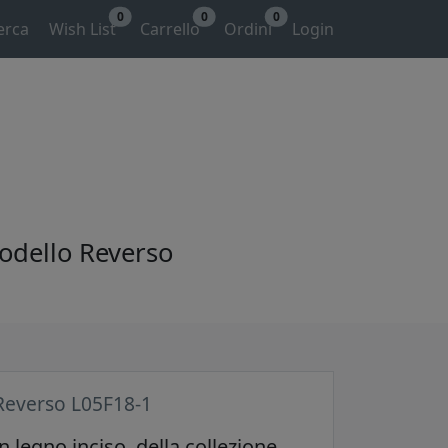
0
0
0
erca
Wish List
Carrello
Ordini
Login
modello Reverso
Reverso L05F18-1
n legno inciso, della collezione