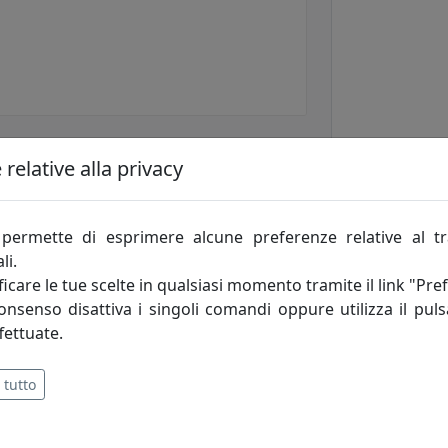
relative alla privacy
permette di esprimere alcune preferenze relative al t
li.
icare le tue scelte in qualsiasi momento tramite il link "Pre
consenso disattiva i singoli comandi oppure utilizza il puls
fettuate.
 tutto
dalla precisione diamantina che, strato dopo strato, danno v
.