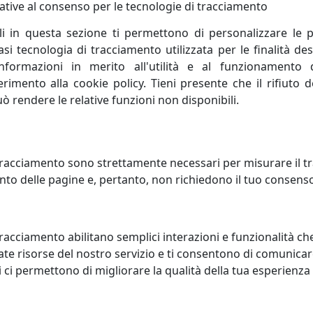
ative al consenso per le tecnologie di tracciamento
li in questa sezione ti permettono di personalizzare le p
i tecnologia di tracciamento utilizzata per le finalità des
alizziamo articoli per la casa e per la tavola che coniugano 
informazioni in merito all'utilità e al funzionamento 
ttive.
ferimento alla cookie policy. Tieni presente che il rifiuto
uò rendere le relative funzioni non disponibili.
icoli da regalo da più di quarant’anni. Le nostre radici sono
lto alle innovazioni tecnologiche che ci hanno permesso di cr
reato il marchio VES.
racciamento sono strettamente necessari per misurare il traf
to delle pagine e, pertanto, non richiedono il tuo consens
elle tecnologie ci ha portato a sperimentare l’utilizzo del
contro è nata la Collezione KLIN: orologi da parete, lampad
 VES alla salubrità del Krion® K-LIFE.
racciamento abilitano semplici interazioni e funzionalità ch
te risorse del nostro servizio e ti consentono di comunicar
 ci permettono di migliorare la qualità della tua esperienza