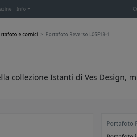
azine
Info
C
rtafoto e cornici
Portafoto Reverso L05F18-1
ella collezione Istanti di Ves Design, 
Portafoto 
Portafoto i