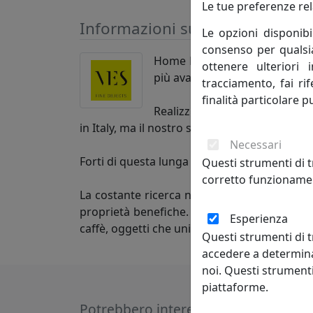
Le tue preferenze rel
Informazioni sul brand
Le opzioni disponibi
consenso per qualsias
Home Decor fatto in Italia. Re
ottenere ulteriori 
più avanzate tecnologie produ
tracciamento, fai ri
finalità particolare p
Realizziamo oggettistica e art
in Italy, ma il nostro sguardo è sempre rivo
Necessari
Forti di questa lunga esperienza, abbiamo c
Questi strumenti di t
corretto funzionamen
La costante ricerca nel campo del design e d
proprietà benefiche. Da questo fortunato in
Esperienza
caffè, oggetti che uniscono l’originale design
Questi strumenti di t
accedere a determina
noi. Questi strumenti
piattaforme.
Potrebbero interessarti