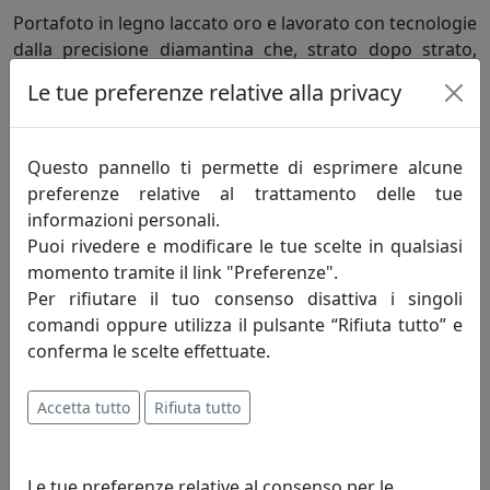
Portafoto in legno laccato oro e lavorato con tecnologie
dalla precisione diamantina che, strato dopo strato,
danno vita a texture e sfumature differenti, creato per
Le tue preferenze relative alla privacy
valorizzare ogni istante della nostra vita.
Questo pannello ti permette di esprimere alcune
Informazioni sul brand
preferenze relative al trattamento delle tue
informazioni personali.
Home Decor fatto in Italia. Realizziamo
Puoi rivedere e modificare le tue scelte in qualsiasi
articoli per la casa e per la tavola che
momento tramite il link "Preferenze".
coniugano la creatività e la tradizione
Per rifiutare il tuo consenso disattiva i singoli
artigiana con le più avanzate tecnologie
comandi oppure utilizza il pulsante “Rifiuta tutto” e
produttive.
conferma le scelte effettuate.
Realizziamo oggettistica e articoli da regalo da più di
quarant’anni. Le nostre radici sono ben salde nella
Accetta tutto
Rifiuta tutto
tradizione artigiana del Made in Italy, ma il nostro
sguardo è sempre rivolto alle innovazioni tecnologiche
Le tue preferenze relative al consenso per le
che ci hanno permesso di crescere e migliorarci.