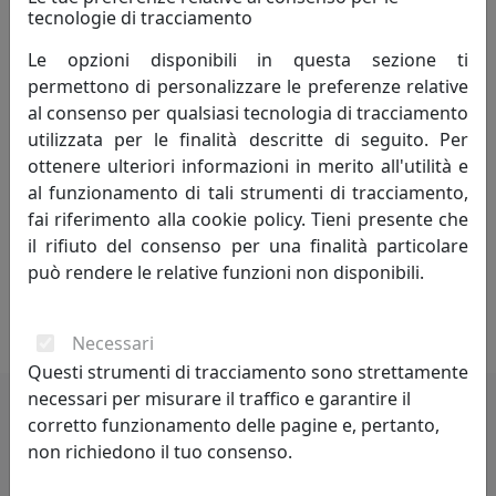
tecnologie di tracciamento
Forti di questa lunga esperienza, abbiamo creato il
Le opzioni disponibili in questa sezione ti
marchio VES.
permettono di personalizzare le preferenze relative
al consenso per qualsiasi tecnologia di tracciamento
La costante ricerca nel campo del design e delle
utilizzata per le finalità descritte di seguito. Per
tecnologie ci ha portato a sperimentare l’utilizzo del
ottenere ulteriori informazioni in merito all'utilità e
Krion® K-LIFE, un materiale innovativo dalle proprietà
al funzionamento di tali strumenti di tracciamento,
benefiche. Da questo fortunato incontro è nata la
fai riferimento alla cookie policy. Tieni presente che
Collezione KLIN: orologi da parete, lampade da tavolo,
il rifiuto del consenso per una finalità particolare
taglieri da cucina e servizi da caffè, oggetti che
può rendere le relative funzioni non disponibili.
uniscono l’originale design VES alla salubrità del Krion®
K-LIFE.
Necessari
Questi strumenti di tracciamento sono strettamente
necessari per misurare il traffico e garantire il
corretto funzionamento delle pagine e, pertanto,
Potrebbero interessarti
non richiedono il tuo consenso.