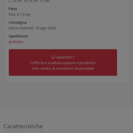
L.
13
cm
H.
18
cm
P.
cm
Peso
fino a
1,0
Kg
Consegna
entro martedì, 18 ago 2026
Spedizione
gratuita
spiacenti !!
l'offerta è scaduta oppure il prodotto
non risulta al momento disponibile
Caratteristiche