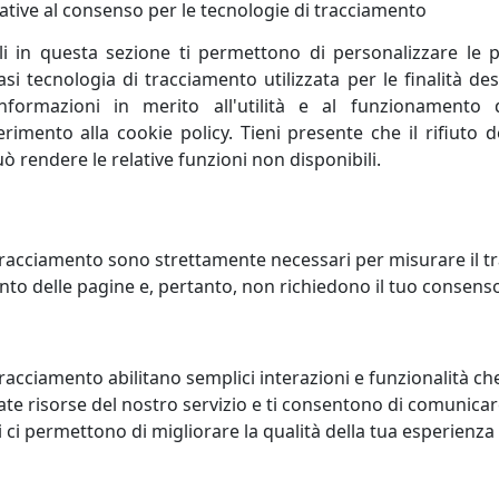
ative al consenso per le tecnologie di tracciamento
li in questa sezione ti permettono di personalizzare le p
i tecnologia di tracciamento utilizzata per le finalità des
alizziamo articoli per la casa e per la tavola che coniugano 
informazioni in merito all'utilità e al funzionamento 
ttive.
ferimento alla cookie policy. Tieni presente che il rifiuto
uò rendere le relative funzioni non disponibili.
icoli da regalo da più di quarant’anni. Le nostre radici sono
lto alle innovazioni tecnologiche che ci hanno permesso di cr
reato il marchio VES.
racciamento sono strettamente necessari per misurare il traf
to delle pagine e, pertanto, non richiedono il tuo consens
elle tecnologie ci ha portato a sperimentare l’utilizzo del
contro è nata la Collezione KLIN: orologi da parete, lampad
 VES alla salubrità del Krion® K-LIFE.
racciamento abilitano semplici interazioni e funzionalità ch
te risorse del nostro servizio e ti consentono di comunicar
 ci permettono di migliorare la qualità della tua esperienza