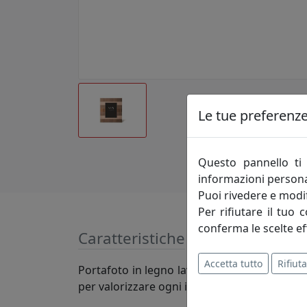
Le tue preferenze 
Questo pannello ti 
informazioni persona
Puoi rivedere e modif
Per rifiutare il tuo 
conferma le scelte ef
Caratteristiche
Accetta tutto
Rifiuta
Portafoto in legno lavorato con tecnologie 
per valorizzare ogni istante della nostra vita