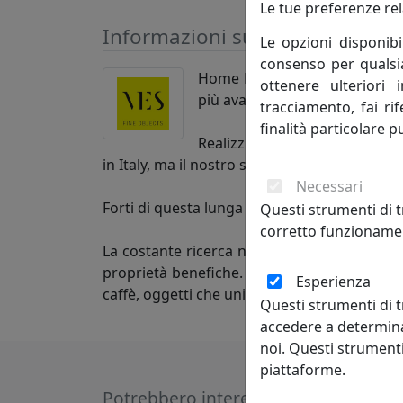
Le tue preferenze rel
Informazioni sul brand
Le opzioni disponibi
consenso per qualsias
Home Decor fatto in Italia. Re
ottenere ulteriori 
più avanzate tecnologie produ
tracciamento, fai ri
finalità particolare p
Realizziamo oggettistica e art
in Italy, ma il nostro sguardo è sempre rivo
Necessari
Forti di questa lunga esperienza, abbiamo c
Questi strumenti di t
corretto funzionamen
La costante ricerca nel campo del design e d
proprietà benefiche. Da questo fortunato in
Esperienza
caffè, oggetti che uniscono l’originale design
Questi strumenti di t
accedere a determina
noi. Questi strumenti
piattaforme.
Potrebbero interessarti