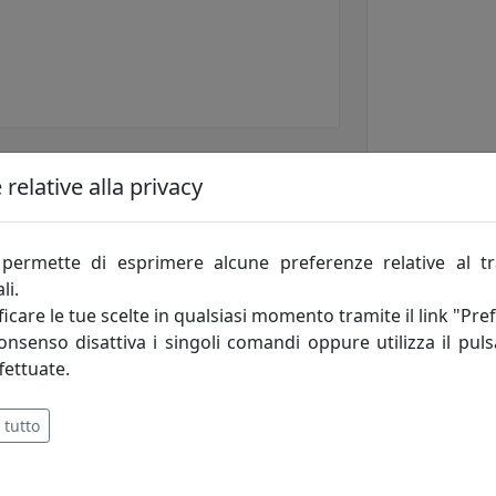
relative alla privacy
permette di esprimere alcune preferenze relative al t
li.
icare le tue scelte in qualsiasi momento tramite il link "Pre
consenso disattiva i singoli comandi oppure utilizza il puls
fettuate.
 tutto
dalla precisione diamantina che, strato dopo strato, danno v
.