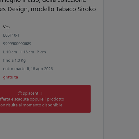
 Ves Design, modello Tabaco Siroko
Ves
L05F10-1
9999900000689
L.
10
cm
H.
15
cm
P.
cm
fino a
1,0
Kg
entro martedì, 18 ago 2026
gratuita
spiacenti !!
offerta è scaduta oppure il prodotto
on risulta al momento disponibile