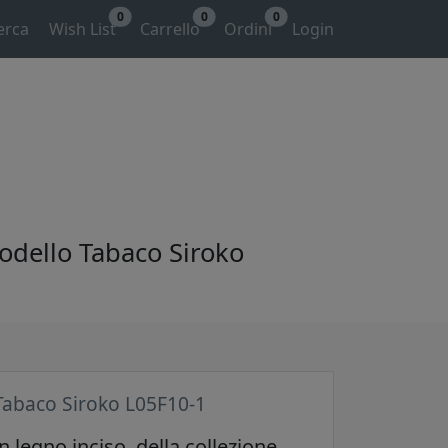
0
0
0
erca
Wish List
Carrello
Ordini
Login
modello Tabaco Siroko
Tabaco Siroko L05F10-1
n legno inciso, della collezione