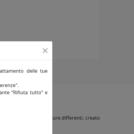
rattamento delle tue
ferenze".
ante “Rifiuta tutto” e
ita a texture e sfumature differenti, creato