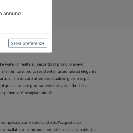
 o annunci
Salva preferenze
 water, in realtà è il secondo (il primo lo avevo
nelle rifiniture, molto resistente, funzionale ed elegante.
e Bartolini, ho dovuto attendere qualche giorno in più
 il quale anzi si è prontamente attivato affinché la
esperienza. Consigliatissimo!!
el complesso, sono soddisfatto dell'acquisto. La
 imballati e in condizioni perfette, senza alcun difetto.