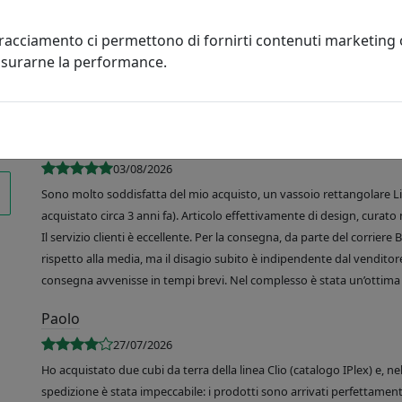
tracciamento ci permettono di fornirti contenuti marketing
misurarne la performance.
R. de Martino
03/08/2026
Sono molto soddisfatta del mio acquisto, un vassoio rettangolare Like
acquistato circa 3 anni fa). Articolo effettivamente di design, curato 
Il servizio clienti è eccellente. Per la consegna, da parte del corrier
rispetto alla media, ma il disagio subito è indipendente dal venditore
consegna avvenisse in tempi brevi. Nel complesso è stata un’ottima 
Paolo
27/07/2026
Ho acquistato due cubi da terra della linea Clio (catalogo IPlex) e, n
spedizione è stata impeccabile: i prodotti sono arrivati perfettamente