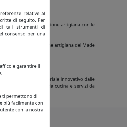
referenze relative al
critte di seguito. Per
la creatività e la tradizione artigiana con le
di tali strumenti di
 del consenso per una
 ben salde nella tradizione artigiana del Made
escere e migliorarci.
fico e garantire il
o.
 Krion® K-LIFE, un materiale innovativo dalle
e da tavolo, taglieri da cucina e servizi da
e ti permettono di
e più facilmente con
 utente con la nostra