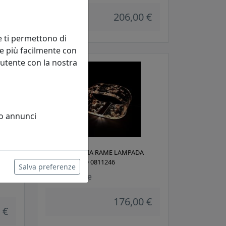
 €
206,00 €
e ti permettono di
e più facilmente con
 utente con la nostra
 o annunci
EGNO
FUTURE FOGLIA RAME LAMPADA
ICE
PICCOLA, COD 0811246
Salva preferenze
Vesta Home
176,00 €
 €