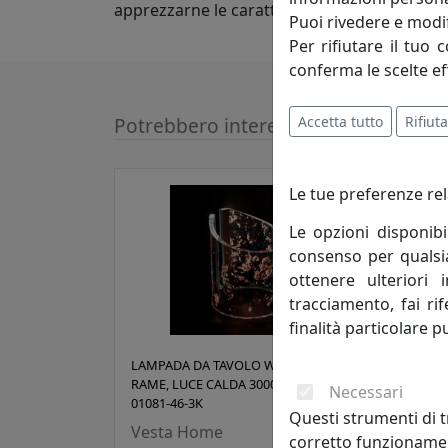
apprezzarne le caratteristiche innovative e l
Puoi rivedere e modif
Per rifiutare il tuo 
conferma le scelte ef
Accetta tutto
Rifiuta
Potrebbero interessarti
Le tue preferenze rel
Le opzioni disponibi
consenso per qualsias
ottenere ulteriori 
tracciamento, fai ri
finalità particolare p
LAMPADA DA TAVOLO WAVE FOGLIA
LAMP
RAME, LUCE CALDA 3000K, CODICE
RAME
Necessari
01081-46-3K
0108
Questi strumenti di t
Vesta Home
Ves
corretto funzionamen