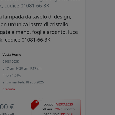
k, codice 01081-66-3K
 lampada da tavolo di design,
con un'unica lastra di cristallo
egata a mano, foglia argento, luce
k, codice 01081-66-3K
Vesta Home
01081663K
L.
17
cm
H.
20
cm
P.
17
cm
fino a
1,0
Kg
entro martedì, 18 ago 2026
gratuita
00 €
coupon
VESTA2025
ottieni il
7%
di sconto
a inclusa)
paghi solo
191,58 €