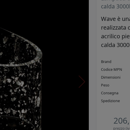
calda 3000
Wave è una
realizzata 
acrilico pi
calda 3000
Brand
Codice MPN
Dimensioni
Peso
Consegna
Spedizione
206,
prezzo (iv