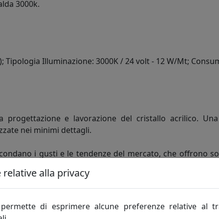
alda 3000k.
ss); Tipologia Illuminazione: 3000K / 24 volt - 12 W/Mt; Co
la progettazione e lavorazione del cristallo acrilico. U
zate nei minimi dettagli.
econdano i gusti e le tendenze del mercato, che offrono so
malismo a fantasia. Ed è l’uso del cristallo Acrilico unit
relative alla privacy
ativo tipicamente italiano si traduce in creazioni innovative
permette di esprimere alcune preferenze relative al t
il contributo di noti Designer progetta oggetti d’eccelle
li.