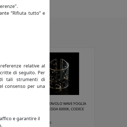
ferenze".
ante “Rifiuta tutto” e
referenze relative al
critte di seguito. Per
di tali strumenti di
 del consenso per una
LIA
LAMPADA DA TAVOLO WAVE FOGLIA
E
ORO, LUCE FREDDA 6000K, CODICE
01081-56-6K
fico e garantire il
Vesta Home
o.