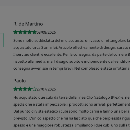
R. de Martino
03/08/2026
Sono molto soddisfatta del mio acquisto, un vassoio rettangolare Like
acquistato circa 3 anni fa). Articolo effettivamente di design, curato 
Il servizio clienti è eccellente. Per la consegna, da parte del corrier
rispetto alla media, ma il disagio subito è indipendente dal venditore
consegna avvenisse in tempi brevi. Nel complesso è stata un’ottima 
Paolo
27/07/2026
Ho acquistato due cubi da terra della linea Clio (catalogo IPlex) e, n
spedizione è stata impeccabile: i prodotti sono arrivati perfettamente
Dal punto di vista estetico i cubi sono molto carini e fanno una bella 
previsto. L'unico aspetto che mi ha lasciato qualche perplessità rigu
spesso e una maggiore robustezza. Impilando i due cubi uno sull'altr