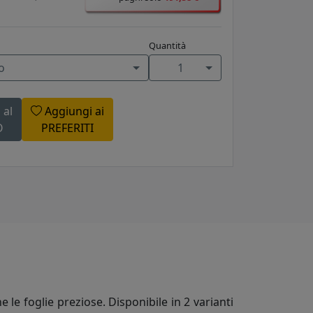
Quantità
o
1
 al
Aggiungi ai
O
PREFERITI
le foglie preziose. Disponibile in 2 varianti