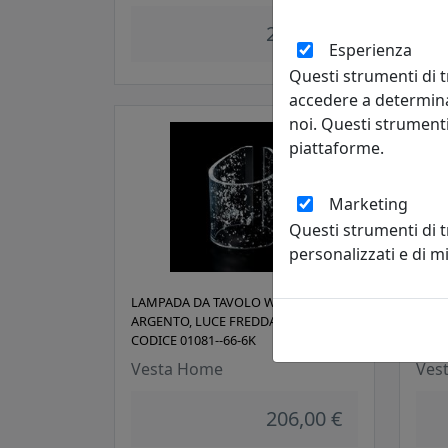
206,00 €
Esperienza
Questi strumenti di t
accedere a determina
noi. Questi strumenti
piattaforme.
Marketing
Questi strumenti di 
personalizzati e di 
LAMPADA DA TAVOLO WAVE FOGLIA
LAMP
ARGENTO, LUCE FREDDA 6000K,
JANE
CODICE 01081--66-6K
53
Vesta Home
Ves
206,00 €