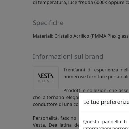
di temperatura, luce fredda 6000k oppure c
Specifiche
Materiali: Cristallo Acrilico (PMMA Plexigla
Informazioni sul brand
Trent’anni di esperienza nel
numerose forniture personaliz
Prodotti e collezioni che ass
che alternano eleganza a funzionalità, mini
Le tue preferenze 
conduttore di una così ampia scelta.
Personalità, fascino e Design. Lo spirito cre
Questo pannello ti 
Vesta, Dea latina della casa, attraverso 
informazioni persona