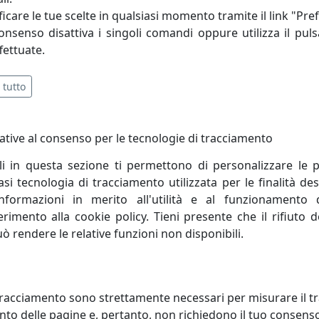
’attenta e continua ricerca.
icare le tue scelte in qualsiasi momento tramite il link "Pre
consenso disattiva i singoli comandi oppure utilizza il puls
fettuate.
 tutto
ative al consenso per le tecnologie di tracciamento
li in questa sezione ti permettono di personalizzare le p
i tecnologia di tracciamento utilizzata per le finalità des
informazioni in merito all'utilità e al funzionamento 
ferimento alla cookie policy. Tieni presente che il rifiuto
uò rendere le relative funzioni non disponibili.
ADA DA TAVOLO WAVE FOGLIA
LAMPADA DA TAVOLO WAVE FOG
, LUCE FREDDA 6000K, CODICE
ORO, LUCE CALDA 3000K, CODIC
1-46-6K
01081-56-3K
racciamento sono strettamente necessari per misurare il traf
ta Home
Vesta Home
to delle pagine e, pertanto, non richiedono il tuo consens