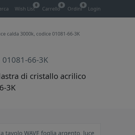
0
0
0
erca
Wish List
Carrello
Ordini
Login
ce calda 3000k, codice 01081-66-3K
e 01081-66-3K
tra di cristallo acrilico
66-3K
 tavolo WAVE foglia argento, luce