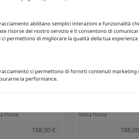
206,00 €
206,00
racciamento abilitano semplici interazioni e funzionalità ch
te risorse del nostro servizio e ti consentono di comunicar
 ci permettono di migliorare la qualità della tua esperienza
tracciamento ci permettono di fornirti contenuti marketing
misurarne la performance.
ADA DA TAVOLO WAVE DISEGNO
LAMPADA DA TAVOLO WAVE DIS
, LUCE NATURALE, CODICE 01081-
CALYPSO, LUCE NATURALE, COD
01081-54
ta Home
Vesta Home
188,00 €
188,00