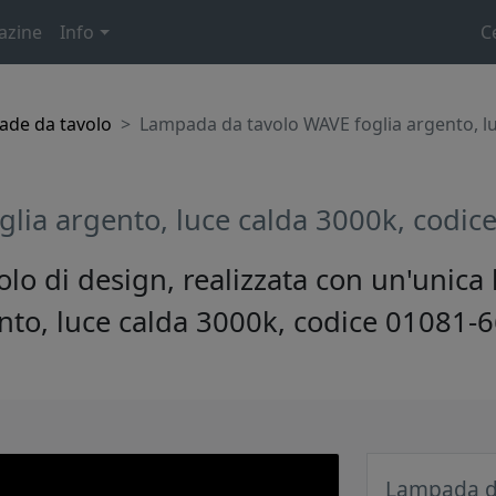
azine
Info
C
de da tavolo
Lampada da tavolo WAVE foglia argento, lu
lia argento, luce calda 3000k, codic
 di design, realizzata con un'unica las
nto, luce calda 3000k, codice 01081-
Lampada da