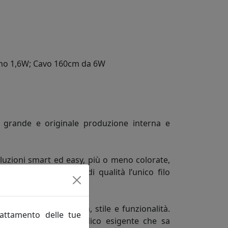
nsumo 1,6W; Cavo 160cm da 6W
na grande e originale produzione interna e
luzioni smart ed easy, più o meno colorate,
amente alla garanzia di qualità l’unico filo
, ricche di originalità, stile e funzionalità.
rattamento delle tue
nza rivolti ad un pubblico esigente che sa