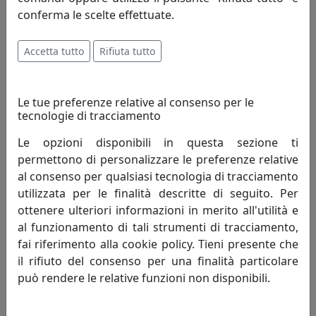
conferma le scelte effettuate.
Accetta tutto
Rifiuta tutto
Le tue preferenze relative al consenso per le
tecnologie di tracciamento
Le opzioni disponibili in questa sezione ti
permettono di personalizzare le preferenze relative
OROLOGIO PICCOLO DECOR, COLLEZIONE VESTA HOME, COLORE
al consenso per qualsiasi tecnologia di tracciamento
FOULARD, CODICE 04225-D47
utilizzata per le finalità descritte di seguito. Per
Vesta Home
ottenere ulteriori informazioni in merito all'utilità e
al funzionamento di tali strumenti di tracciamento,
80,00 €
fai riferimento alla cookie policy. Tieni presente che
il rifiuto del consenso per una finalità particolare
può rendere le relative funzioni non disponibili.