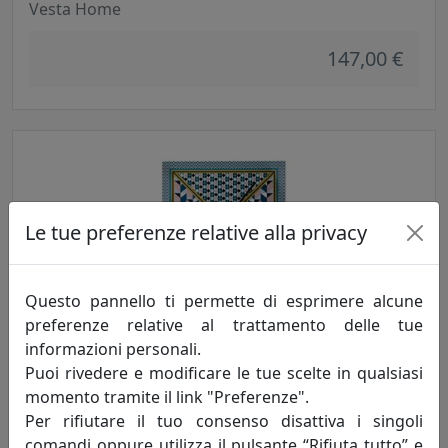
Vesta Home
147,00 €
Le tue preferenze relative alla privacy
Questo pannello ti permette di esprimere alcune
preferenze relative al trattamento delle tue
OROLOGIO PICCOLO DECOR, COLLEZIONE VESTA HOME, COLORE
MODERN, CODICE 04225-D46
informazioni personali.
Puoi rivedere e modificare le tue scelte in qualsiasi
Vesta Home
momento tramite il link "Preferenze".
Per rifiutare il tuo consenso disattiva i singoli
80,00 €
comandi oppure utilizza il pulsante “Rifiuta tutto” e