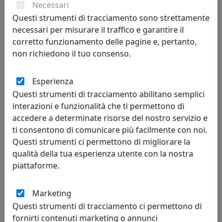
Necessari
Questi strumenti di tracciamento sono strettamente
necessari per misurare il traffico e garantire il
corretto funzionamento delle pagine e, pertanto,
non richiedono il tuo consenso.
Esperienza
OROLOGIO PICCOLO DECOR, COLLEZIONE VESTA HOME, COLORE
RAINBOW, CODICE 04225-D48
Questi strumenti di tracciamento abilitano semplici
Vesta Home
interazioni e funzionalità che ti permettono di
accedere a determinate risorse del nostro servizio e
80,00 €
ti consentono di comunicare più facilmente con noi.
Questi strumenti ci permettono di migliorare la
qualità della tua esperienza utente con la nostra
piattaforme.
Marketing
Questi strumenti di tracciamento ci permettono di
fornirti contenuti marketing o annunci