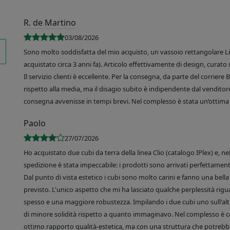
R. de Martino
03/08/2026
Sono molto soddisfatta del mio acquisto, un vassoio rettangolare Like
acquistato circa 3 anni fa). Articolo effettivamente di design, curato 
Il servizio clienti è eccellente. Per la consegna, da parte del corrier
rispetto alla media, ma il disagio subito è indipendente dal venditore
consegna avvenisse in tempi brevi. Nel complesso è stata un’ottima 
Paolo
27/07/2026
Ho acquistato due cubi da terra della linea Clio (catalogo IPlex) e, n
spedizione è stata impeccabile: i prodotti sono arrivati perfettamente
Dal punto di vista estetico i cubi sono molto carini e fanno una bella 
previsto. L'unico aspetto che mi ha lasciato qualche perplessità rigu
spesso e una maggiore robustezza. Impilando i due cubi uno sull'altr
di minore solidità rispetto a quanto immaginavo. Nel complesso è 
ottimo rapporto qualità-estetica, ma con una struttura che potrebbe