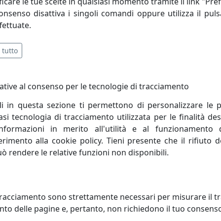
icare le tue scelte in qualsiasi momento tramite il link "Pre
à rigorosamente 200% MADE IN ITALY* (100% materiali + 100%
consenso disattiva i singoli comandi oppure utilizza il puls
fettuate.
 tutto
ative al consenso per le tecnologie di tracciamento
li in questa sezione ti permettono di personalizzare le p
i tecnologia di tracciamento utilizzata per le finalità des
informazioni in merito all'utilità e al funzionamento 
ferimento alla cookie policy. Tieni presente che il rifiuto
uò rendere le relative funzioni non disponibili.
RONA DIREZIONALE MATRIX
POLTRONA DIREZIONALE MATRI
01
NET MX131
racciamento sono strettamente necessari per misurare il traf
ani
Viciani
to delle pagine e, pertanto, non richiedono il tuo consens