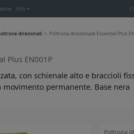
azine
Info
C
oltrone direzionali
Poltrona direzionale Essential Plus 
ial Plus EN001P
zata, con schienale alto e braccioli fi
con movimento permanente. Base nera
Poltrona d