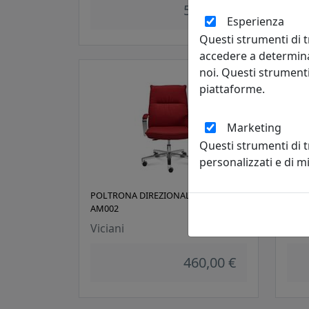
580,00 €
Esperienza
Questi strumenti di t
accedere a determina
noi. Questi strumenti
piattaforme.
Marketing
Questi strumenti di 
personalizzati e di 
POLTRONA DIREZIONALE ARMONY
POLT
AM002
AG00
Viciani
Vici
460,00 €