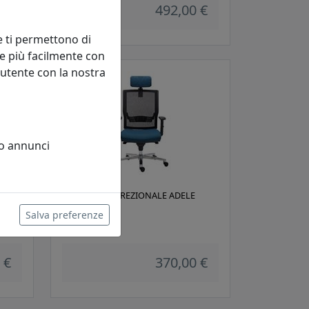
 €
492,00 €
e ti permettono di
e più facilmente con
 utente con la nostra
 o annunci
T
POLTRONA DIREZIONALE ADELE
AD001
Salva preferenze
Viciani
 €
370,00 €