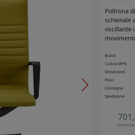
Poltrona d
schienale a
oscillante 
movimento
Brand
Codice MPN
Dimensioni
Peso
Consegna
Spedizione
701,
prezzo (iv