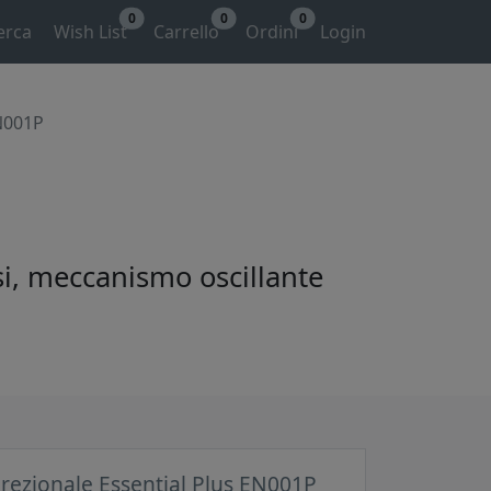
0
0
0
erca
Wish List
Carrello
Ordini
Login
EN001P
ssi, meccanismo oscillante
irezionale Essential Plus EN001P