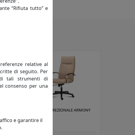
ferenze".
 manodopera)
ante “Rifiuta tutto” e
referenze relative al
critte di seguito. Per
di tali strumenti di
 del consenso per una
X
POLTRONA DIREZIONALE ARMONY
AM001
fico e garantire il
Viciani
o.