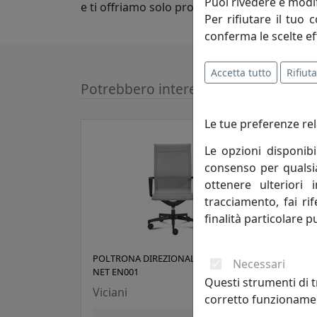
Puoi rivedere e modif
e ti offriamo solo prodotti di alta qualit
Per rifiutare il tuo 
conferma le scelte ef
Accetta tutto
Rifiuta
Potrebbero interessarti
Le tue preferenze rel
Le opzioni disponibi
consenso per qualsias
ottenere ulteriori 
tracciamento, fai ri
finalità particolare p
POLTRONA DIREZIONALE ESSENTIAL
POLT
Necessari
NET EN001
MX0
Questi strumenti di t
Viciani
Vici
corretto funzionamen