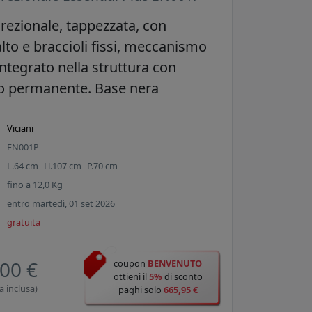
irezionale, tappezzata, con
lto e braccioli fissi, meccanismo
integrato nella struttura con
 permanente. Base nera
Viciani
EN001P
L.
64
cm
H.
107
cm
P.
70
cm
fino a
12,0
Kg
entro martedì, 01 set 2026
gratuita
00 €
coupon
BENVENUTO
ottieni il
5%
di sconto
a inclusa)
paghi solo
665,95 €