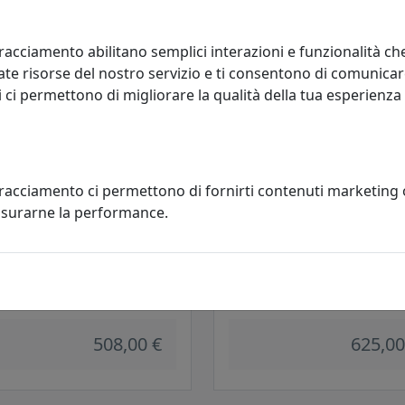
685,00 €
517,00
racciamento abilitano semplici interazioni e funzionalità ch
te risorse del nostro servizio e ti consentono di comunicar
 ci permettono di migliorare la qualità della tua esperienza
tracciamento ci permettono di fornirti contenuti marketing
misurarne la performance.
RONA DIREZIONALE ANGIE
POLTRONA DIREZIONALE VELVE
1
VL010
ani
Viciani
508,00 €
625,00