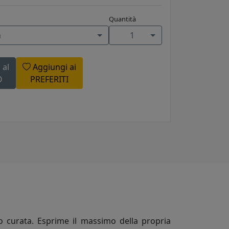
Quantità
a
1
 al
Aggiungi ai
O
PREFERITI
to curata. Esprime il massimo della propria