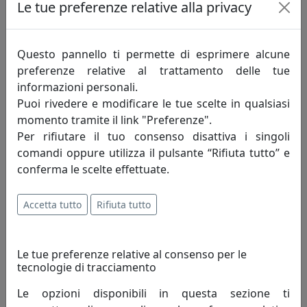
Le tue preferenze relative alla privacy
422,00 €
Questo pannello ti permette di esprimere alcune
preferenze relative al trattamento delle tue
informazioni personali.
Puoi rivedere e modificare le tue scelte in qualsiasi
momento tramite il link "Preferenze".
Per rifiutare il tuo consenso disattiva i singoli
comandi oppure utilizza il pulsante “Rifiuta tutto” e
conferma le scelte effettuate.
Accetta tutto
Rifiuta tutto
SEDUTA POSTAZIONE LAVORATIVA WAVE WA003
Viciani
Le tue preferenze relative al consenso per le
478,00 €
tecnologie di tracciamento
Le opzioni disponibili in questa sezione ti