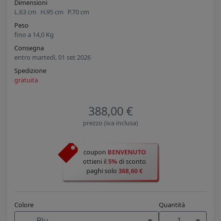
Dimensioni
L.
63
cm
H.
95
cm
P.
70
cm
Peso
fino a
14,0
Kg
Consegna
entro martedì, 01 set 2026
Spedizione
gratuita
388,00 €
prezzo (iva inclusa)
coupon
BENVENUTO
ottieni il
5%
di sconto
paghi solo
368,60 €
Colore
Quantità
Blu
1