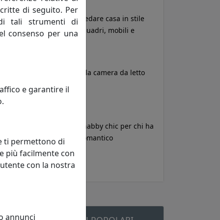
critte di seguito. Per
Come arredare casa in stile
di tali strumenti di
Pop Art: quadri, mobili e
 del consenso per una
accessori
Arredare la camera da letto
con il blu
fico e garantire il
o.
Lo stile shabby chic per chi ha
l'animo romantico
e ti permettono di
e più facilmente con
 utente con la nostra
 o annunci