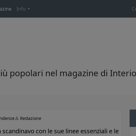
azine
Info
C
 più popolari nel magazine di Interi
Tendenze
Redazione
n scandinavo con le sue linee essenziali e le