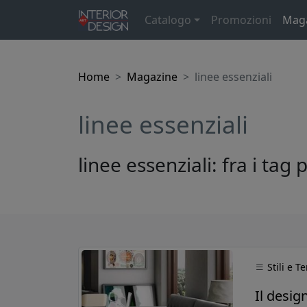
Catalogo
Promozioni
Mag
Home
Magazine
linee essenziali
linee essenziali
linee essenziali: fra i tag
Stili e 
Il desig