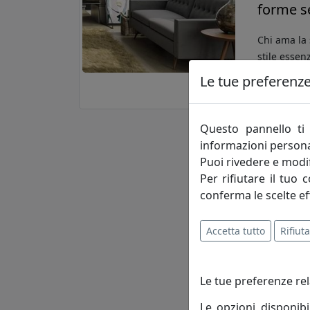
forme s
Chi ama la 
stile essen
funzionalit
Le tue preferenze 
rendendola 
Questo pannello ti 
informazioni persona
Puoi rivedere e modif
Per rifiutare il tuo 
conferma le scelte ef
Accetta tutto
Rifiuta
Le tue preferenze rel
Le opzioni disponibi