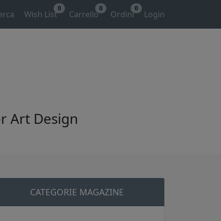
0
0
0
erca
Wish List
Carrello
Ordini
Login
or Art Design
CATEGORIE MAGAZINE