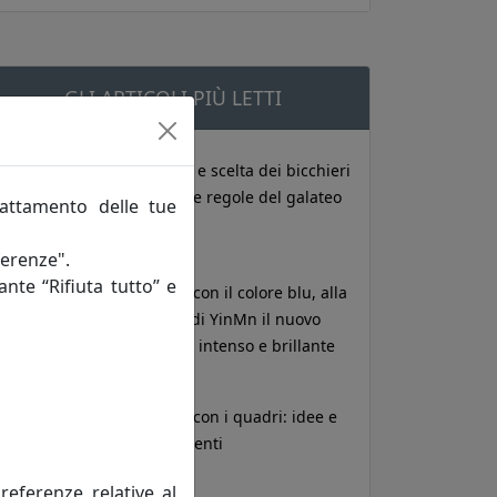
GLI ARTICOLI PIÙ LETTI
posizione e scelta dei bicchieri
a tavola: le regole del galateo
rattamento delle tue
ferenze".
ante “Rifiuta tutto” e
Arredare con il colore blu, alla
scoperta di YinMn il nuovo
pigmento intenso e brillante
Arredare con i quadri: idee e
suggerimenti
referenze relative al