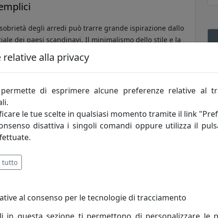
emplici
sobrietà degli arredi può trarre grande ispirazione dallo
ziale dei paesi scandinavi. Il minimalismo dello stile e la
à dei componenti possono conferire calore alla nostra casa
relative alla privacy
confortevole e accogliente.
permette di esprimere alcune preferenze relative al t
li.
icare le tue scelte in qualsiasi momento tramite il link "Pre
consenso disattiva i singoli comandi oppure utilizza il puls
fettuate.
 tutto
ative al consenso per le tecnologie di tracciamento
li in questa sezione ti permettono di personalizzare le p