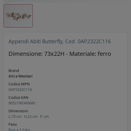
Appendi Abiti Butterfly, Cod. 0AP2322C116
Dimensione: 73x22H - Materiale: ferro
Brand
Arti e Mestieri
Codice MPN
0AP2322C116
Codice EAN
8052190340680
Dimensioni
L.
73
cm
H.
22
cm
P.
cm
Peso
fino a
1,0
Kg