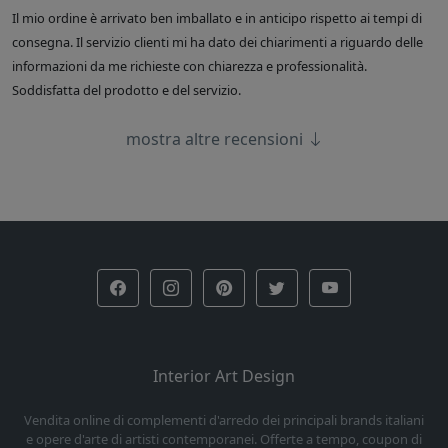
Il mio ordine è arrivato ben imballato e in anticipo rispetto ai tempi di
consegna. Il servizio clienti mi ha dato dei chiarimenti a riguardo delle
informazioni da me richieste con chiarezza e professionalità.
Soddisfatta del prodotto e del servizio.
mostra altre recensioni
Interior Art Design
Vendita online di complementi d'arredo dei principali brands italiani
e opere d'arte di artisti contemporanei. Offerte a tempo, coupon di