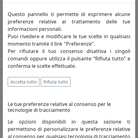
Questo pannello ti permette di esprimere alcune
71,26 €
preferenze relative al trattamento delle tue
informazioni personali.
Puoi rivedere e modificare le tue scelte in qualsiasi
momento tramite il link "Preferenze".
Per rifiutare il tuo consenso disattiva i singoli
comandi oppure utilizza il pulsante “Rifiuta tutto” e
conferma le scelte effettuate.
Accetta tutto
Rifiuta tutto
APPENDIABITI DA PARETE FIOR DI LOTO, COD. 0AP3274C103
Le tue preferenze relative al consenso per le
Arti e Mestieri
tecnologie di tracciamento
77,90 €
Le opzioni disponibili in questa sezione ti
permettono di personalizzare le preferenze relative
al consenso per qualsiasi tecnologia di tracciamento