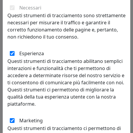
Arti e Mestieri
Necessari
Questi strumenti di tracciamento sono strettamente
65,55 €
necessari per misurare il traffico e garantire il
corretto funzionamento delle pagine e, pertanto,
non richiedono il tuo consenso.
Esperienza
Questi strumenti di tracciamento abilitano semplici
interazioni e funzionalità che ti permettono di
accedere a determinate risorse del nostro servizio e
ti consentono di comunicare più facilmente con noi.
Questi strumenti ci permettono di migliorare la
qualità della tua esperienza utente con la nostra
APPENDIABITI DA PARETE FIOR DI LOTO, COD. 0AP3274C103
piattaforme.
Arti e Mestieri
77,90 €
Marketing
Questi strumenti di tracciamento ci permettono di