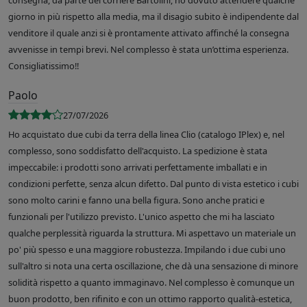
consegna, da parte del corriere Bartolini, ho dovuto attendere qualche
giorno in più rispetto alla media, ma il disagio subito è indipendente dal
venditore il quale anzi si è prontamente attivato affinché la consegna
avvenisse in tempi brevi. Nel complesso è stata un’ottima esperienza.
Consigliatissimo!!
Paolo
27/07/2026
Ho acquistato due cubi da terra della linea Clio (catalogo IPlex) e, nel
complesso, sono soddisfatto dell'acquisto. La spedizione è stata
impeccabile: i prodotti sono arrivati perfettamente imballati e in
condizioni perfette, senza alcun difetto. Dal punto di vista estetico i cubi
sono molto carini e fanno una bella figura. Sono anche pratici e
funzionali per l'utilizzo previsto. L'unico aspetto che mi ha lasciato
qualche perplessità riguarda la struttura. Mi aspettavo un materiale un
po' più spesso e una maggiore robustezza. Impilando i due cubi uno
sull'altro si nota una certa oscillazione, che dà una sensazione di minore
solidità rispetto a quanto immaginavo. Nel complesso è comunque un
buon prodotto, ben rifinito e con un ottimo rapporto qualità-estetica,