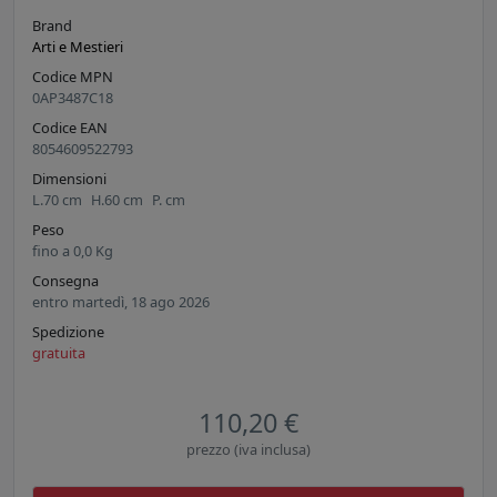
Brand
Arti e Mestieri
Codice MPN
0AP3487C18
Codice EAN
8054609522793
Dimensioni
L.
70
cm
H.
60
cm
P.
cm
Peso
fino a
0,0
Kg
Consegna
entro martedì, 18 ago 2026
Spedizione
gratuita
110,20 €
prezzo (iva inclusa)