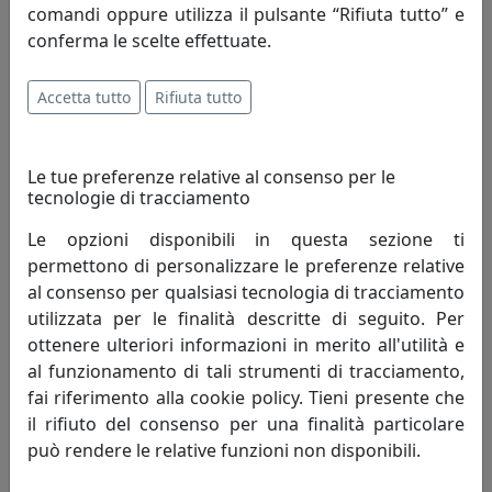
comandi oppure utilizza il pulsante “Rifiuta tutto” e
conferma le scelte effettuate.
APPENDIABITI DA PARETE PARTICOLARE ORFEO, COD.
0AP3252C18
Accetta tutto
Rifiuta tutto
Arti e Mestieri
65,55 €
Le tue preferenze relative al consenso per le
tecnologie di tracciamento
Le opzioni disponibili in questa sezione ti
permettono di personalizzare le preferenze relative
al consenso per qualsiasi tecnologia di tracciamento
utilizzata per le finalità descritte di seguito. Per
ottenere ulteriori informazioni in merito all'utilità e
al funzionamento di tali strumenti di tracciamento,
fai riferimento alla cookie policy. Tieni presente che
il rifiuto del consenso per una finalità particolare
può rendere le relative funzioni non disponibili.
APPENDIABITI DA PARETE PARTICOLARE ORFEO, COD.
0AP3252C26