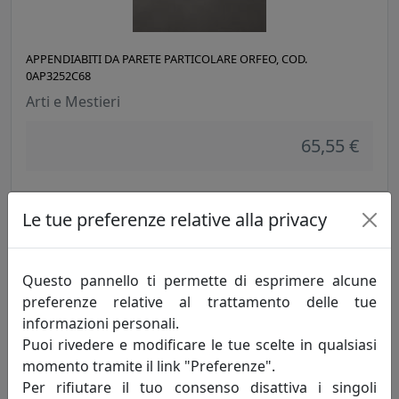
APPENDIABITI DA PARETE PARTICOLARE ORFEO, COD.
0AP3252C68
Arti e Mestieri
65,55 €
Le tue preferenze relative alla privacy
Questo pannello ti permette di esprimere alcune
preferenze relative al trattamento delle tue
informazioni personali.
Puoi rivedere e modificare le tue scelte in qualsiasi
momento tramite il link "Preferenze".
APPENDIABITI DA PARETE PARTICOLARE ORFEO, COD.
Per rifiutare il tuo consenso disattiva i singoli