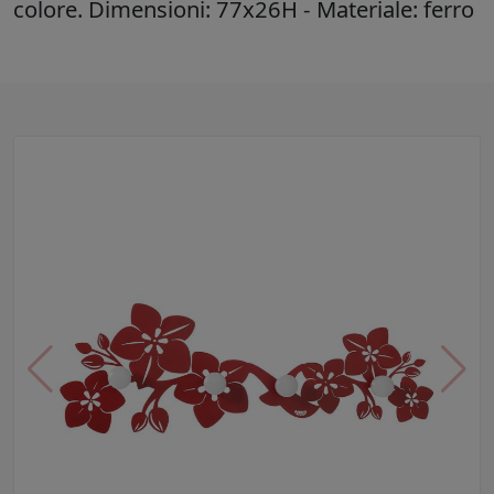
colore. Dimensioni: 77x26H - Materiale: ferro