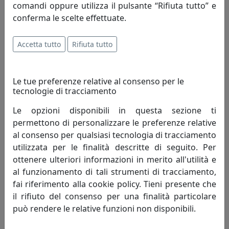
0AP3252C18
comandi oppure utilizza il pulsante “Rifiuta tutto” e
Arti e Mestieri
conferma le scelte effettuate.
65,55 €
Accetta tutto
Rifiuta tutto
Le tue preferenze relative al consenso per le
tecnologie di tracciamento
Le opzioni disponibili in questa sezione ti
permettono di personalizzare le preferenze relative
al consenso per qualsiasi tecnologia di tracciamento
utilizzata per le finalità descritte di seguito. Per
ottenere ulteriori informazioni in merito all'utilità e
al funzionamento di tali strumenti di tracciamento,
APPENDIABITI DA PARETE PARTICOLARE ORFEO, COD.
fai riferimento alla cookie policy. Tieni presente che
0AP3252C26
il rifiuto del consenso per una finalità particolare
Arti e Mestieri
può rendere le relative funzioni non disponibili.
65,55 €