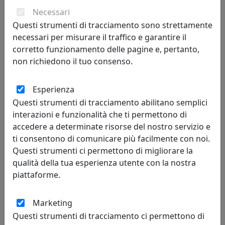
Necessari
Questi strumenti di tracciamento sono strettamente
necessari per misurare il traffico e garantire il
corretto funzionamento delle pagine e, pertanto,
non richiedono il tuo consenso.
Esperienza
Questi strumenti di tracciamento abilitano semplici
interazioni e funzionalità che ti permettono di
accedere a determinate risorse del nostro servizio e
APPENDIABITI DA PARETE DECORATIVO ALBERO DELLA VITA, COD.
ti consentono di comunicare più facilmente con noi.
0AP3487C20
Questi strumenti ci permettono di migliorare la
Arti e Mestieri
qualità della tua esperienza utente con la nostra
piattaforme.
110,20 €
Marketing
Questi strumenti di tracciamento ci permettono di