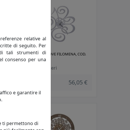
referenze relative al
critte di seguito. Per
di tali strumenti di
D.
OROLOGIO LOVE FILOMENA, COD.
 del consenso per una
0OR11003C70
Arti e Mestieri
 €
56,05 €
fico e garantire il
o.
e ti permettono di