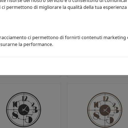
te risorse del nostro servizio e ti consentono di comunicar
 ci permettono di migliorare la qualità della tua esperienza
OGIO DA PARETE A CHIASMO
OROLOGIO PAPILLON, COD.
, COD. 0OR3310C44
0OR3220C26
tracciamento ci permettono di fornirti contenuti marketing
 e Mestieri
Arti e Mestieri
misurarne la performance.
61,76 €
65,54