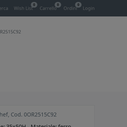
0
0
0
erca
Wish List
Carrello
Ordini
Login
OR2515C92
hef, Cod. 0OR2515C92
: 35x50H - Materiale: ferro