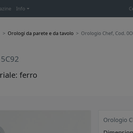
azine
Info
C
o
Orologi da parete e da tavolo
Orologio Chef, Cod. 0
15C92
iale: ferro
Orologio C
Dimensione