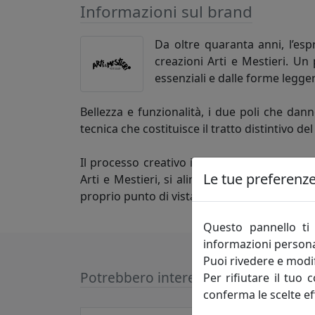
Informazioni sul brand
Da oltre quaranta anni, l’es
creazioni Arti e Mestieri. Un
essenziali e dalle forme legger
Bellezza e funzionalità, i due poli che dann
tecnica che costituisce il tratto distintivo d
Il processo creativo invece attinge a luoghi
Le tue preferenze 
Arti e Mestieri, si alimenta di atmosfere e d
proprio punto di vista nella progettazione d
Questo pannello ti 
informazioni persona
Puoi rivedere e modif
Potrebbero interessarti
Per rifiutare il tuo 
conferma le scelte ef