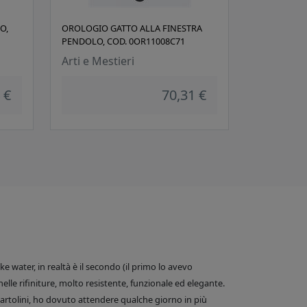
O,
OROLOGIO GATTO ALLA FINESTRA
PENDOLO, COD. 0OR11008C71
Arti e Mestieri
 €
70,31 €
 water, in realtà è il secondo (il primo lo avevo
nelle rifiniture, molto resistente, funzionale ed elegante.
e Bartolini, ho dovuto attendere qualche giorno in più