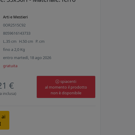
Arti e Mestieri
0OR2515C92
8059616143733
L.
35
cm
H.
50
cm
P.
cm
fino a
2,0
Kg
entro martedì, 18 ago 2026
gratuita
spiacenti
21 €
al momento il prodotto
non è disponibile
a inclusa)
 ai
I