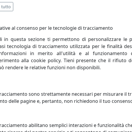
 tutto
ative al consenso per le tecnologie di tracciamento
li in questa sezione ti permettono di personalizzare le p
i tecnologia di tracciamento utilizzata per le finalità des
informazioni in merito all'utilità e al funzionamento 
OGIO LUPIN, COD.
OROLOGIO LOVE FILOMENA, CO
ferimento alla cookie policy. Tieni presente che il rifiuto
1019C71
0OR11003C71
uò rendere le relative funzioni non disponibili.
 e Mestieri
Arti e Mestieri
55,10 €
56,05
racciamento sono strettamente necessari per misurare il traf
to delle pagine e, pertanto, non richiedono il tuo consens
racciamento abilitano semplici interazioni e funzionalità ch