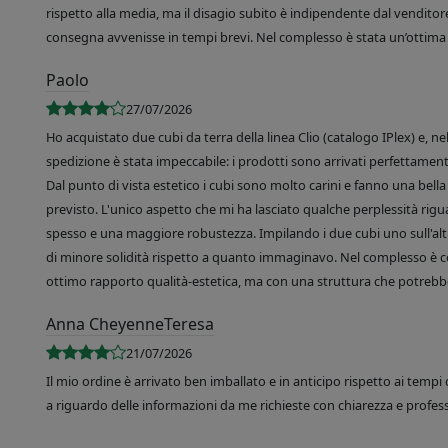
rispetto alla media, ma il disagio subito è indipendente dal venditore
consegna avvenisse in tempi brevi. Nel complesso è stata un’ottima 
Paolo
27/07/2026
Ho acquistato due cubi da terra della linea Clio (catalogo IPlex) e, n
spedizione è stata impeccabile: i prodotti sono arrivati perfettamente
Dal punto di vista estetico i cubi sono molto carini e fanno una bella 
previsto. L'unico aspetto che mi ha lasciato qualche perplessità rigu
spesso e una maggiore robustezza. Impilando i due cubi uno sull'altr
di minore solidità rispetto a quanto immaginavo. Nel complesso è 
ottimo rapporto qualità-estetica, ma con una struttura che potrebbe
Anna CheyenneTeresa
21/07/2026
Il mio ordine è arrivato ben imballato e in anticipo rispetto ai tempi 
a riguardo delle informazioni da me richieste con chiarezza e professi