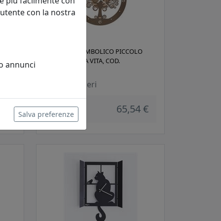
e più facilmente con
 utente con la nostra
OROLOGIO SIMBOLICO PICCOLO
ALBERO DELLA VITA, COD.
 o annunci
0OR3486C202
Arti e Mestieri
 €
65,54 €
Salva preferenze