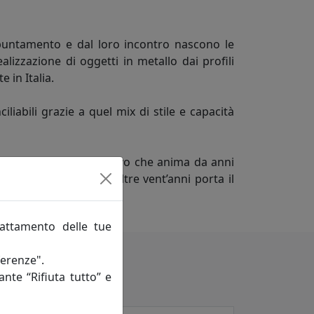
appuntamento e dal loro incontro nascono le
lizzazione di oggetti in metallo dai profili
 in Italia.
liabili grazie a quel mix di stile e capacità
ario dello spirito creativo che anima da anni
Adriano Pizzi, che da oltre vent’anni porta il
 a ogni collezione.
rattamento delle tue
ferenze".
ante “Rifiuta tutto” e