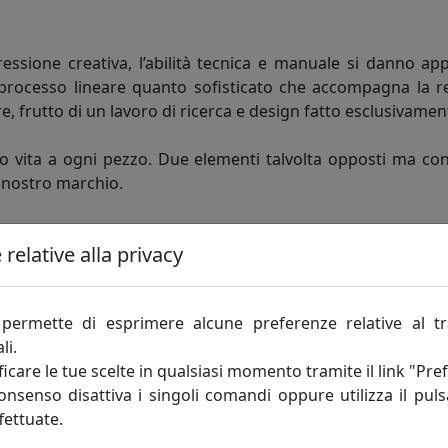
pressione creativa, l’abilità tecnica e manuale si danno 
 processo lineare quanto sofisticato che accompagna la rea
e, frutto di un lavoro di ricerca e design fatto esclusivamente
o vita a ogni pezzo. Due elementi talvolta opposti ma conci
el nostro marchio.
 spesso inaspettati. La creatività di Massimo Tani, deposit
relative alla privacy
ettagli ludici, talvolta spiazzanti. Accanto a lui Francesco 
i ogni pezzo, aggiungendo una visione personale e raffinata
permette di esprimere alcune preferenze relative al t
li.
icare le tue scelte in qualsiasi momento tramite il link "Pre
consenso disattiva i singoli comandi oppure utilizza il puls
fettuate.