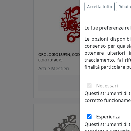
Accetta tutto
Rifiuta
Le tue preferenze rel
Le opzioni disponibi
consenso per qualsias
ottenere ulteriori 
OROLOGIO LUPIN, COD.
OROL
tracciamento, fai ri
0OR11019C75
0OR1
finalità particolare p
Arti e Mestieri
Arti
55,10 €
Necessari
Questi strumenti di t
corretto funzionamen
Esperienza
Questi strumenti di t