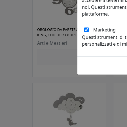
accedere a determina
noi. Questi strumenti
piattaforme.
Marketing
OROLOGIO DA PARETE A CHIASMO
OROL
KING, COD. 0OR3310C135
KING
Questi strumenti di 
Arti e Mestieri
Arti
personalizzati e di 
61,76 €