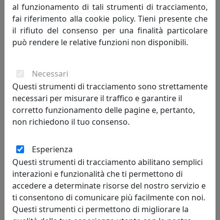
al funzionamento di tali strumenti di tracciamento,
fai riferimento alla cookie policy. Tieni presente che
il rifiuto del consenso per una finalità particolare
può rendere le relative funzioni non disponibili.
Necessari
OROLOGIO DA PARETE DI GRANDI DIMENSIONI CON NUMERI
Questi strumenti di tracciamento sono strettamente
ROMANI BIG LUX, COD. 0OR3260C71
necessari per misurare il traffico e garantire il
Arti e Mestieri
corretto funzionamento delle pagine e, pertanto,
non richiedono il tuo consenso.
308,75 €
Esperienza
Questi strumenti di tracciamento abilitano semplici
interazioni e funzionalità che ti permettono di
accedere a determinate risorse del nostro servizio e
ti consentono di comunicare più facilmente con noi.
Questi strumenti ci permettono di migliorare la