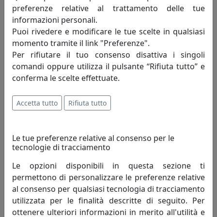
preferenze relative al trattamento delle tue
informazioni personali.
Puoi rivedere e modificare le tue scelte in qualsiasi
momento tramite il link "Preferenze".
Per rifiutare il tuo consenso disattiva i singoli
comandi oppure utilizza il pulsante “Rifiuta tutto” e
conferma le scelte effettuate.
Accetta tutto
Rifiuta tutto
OROLOGIO DA PARETE GRANDE IN STILE CLASSICO BIG, COD.
0OR2432C71
Le tue preferenze relative al consenso per le
Arti e Mestieri
tecnologie di tracciamento
Le opzioni disponibili in questa sezione ti
343,89 €
permettono di personalizzare le preferenze relative
al consenso per qualsiasi tecnologia di tracciamento
utilizzata per le finalità descritte di seguito. Per
ottenere ulteriori informazioni in merito all'utilità e