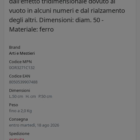
dall'effetto tridimensionale dovuto al
vuoto in alcuni numeri e dal rialzamento
degli altri. Dimensioni: diam. 50 -
Materiale: ferro
Brand
Arti e Mestieri
Codice MPN
0OR3271C132
Codice EAN
8050539907488
Dimensioni
L.
50
cm
H.
cm
P.
50
cm
Peso
fino a
2,0
Kg
Consegna
entro martedì, 18 ago 2026
Spedizione
gratuita