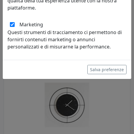
qualità della tua esperienza utente con la nostra
piattaforme.
Marketing
OROLOGIO DA PARETE DI GRANDI DIMENSIONI CON NUMERI
Questi strumenti di tracciamento ci permettono di
ROMANI BIG LUX, COD. 0OR3260C20
fornirti contenuti marketing o annunci
Arti e Mestieri
personalizzati e di misurarne la performance.
308,75 €
Salva preferenze