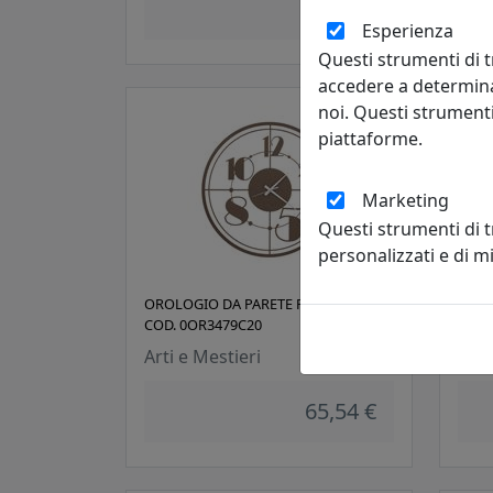
82,64 €
Esperienza
Questi strumenti di t
accedere a determina
noi. Questi strumenti
piattaforme.
Marketing
Questi strumenti di 
personalizzati e di 
OROLOGIO DA PARETE RÉTRO TEO,
OROL
COD. 0OR3479C20
DAIS
Arti e Mestieri
Arti
65,54 €