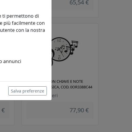
 €
65,54 €
e ti permettono di
e più facilmente con
 utente con la nostra
 o annunci
OROLOGIO CON CHIAVE E NOTE
4C71
MUSICALI MUSICA, COD. 0OR3388C44
Salva preferenze
Arti e Mestieri
 €
77,90 €