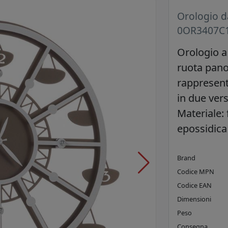
Orologio d
0OR3407C
Orologio a
ruota pano
rappresenta
in due ver
Materiale: 
epossidica
Brand
Codice MPN
Codice EAN
Dimensioni
Peso
Consegna