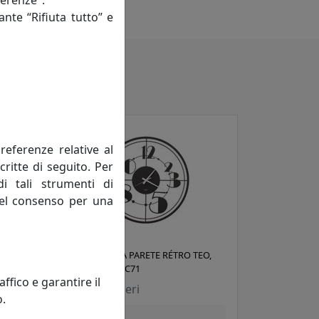
 a ogni collezione.
ante “Rifiuta tutto” e
referenze relative al
critte di seguito. Per
di tali strumenti di
 del consenso per una
OROLOGIO DA PARETE RÉTRO TEO,
COD. 0OR3479C71
fico e garantire il
Arti e Mestieri
o.