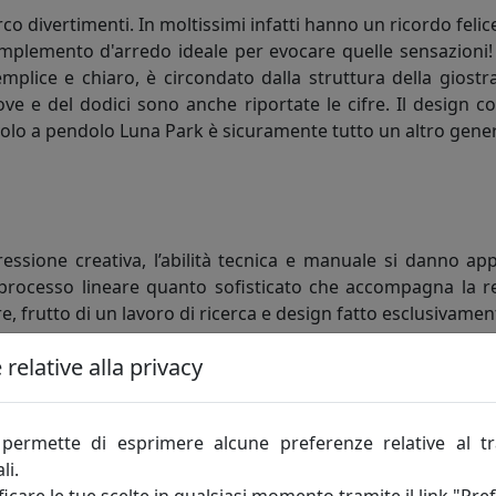
 divertimenti. In moltissimi infatti hanno un ricordo felice
plemento d'arredo ideale per evocare quelle sensazioni! I
mplice e chiaro, è circondato dalla struttura della giost
 nove e del dodici sono anche riportate le cifre. Il design 
avolo a pendolo Luna Park è sicuramente tutto un altro gene
pressione creativa, l’abilità tecnica e manuale si danno 
 processo lineare quanto sofisticato che accompagna la rea
e, frutto di un lavoro di ricerca e design fatto esclusivamente
relative alla privacy
o vita a ogni pezzo. Due elementi talvolta opposti ma conci
el nostro marchio.
permette di esprimere alcune preferenze relative al t
 spesso inaspettati. La creatività di Massimo Tani, deposit
li.
ettagli ludici, talvolta spiazzanti. Accanto a lui Francesco 
icare le tue scelte in qualsiasi momento tramite il link "Pre