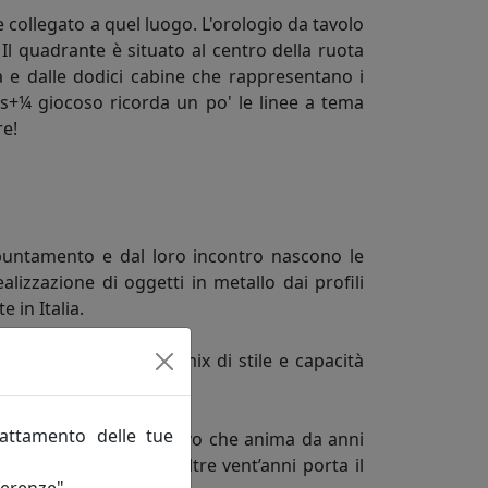
 collegato a quel luogo. L'orologio da tavolo
l quadrante è situato al centro della ruota
ra e dalle dodici cabine che rappresentano i
cos+¼ giocoso ricorda un po' le linee a tema
re!
appuntamento e dal loro incontro nascono le
lizzazione di oggetti in metallo dai profili
 in Italia.
liabili grazie a quel mix di stile e capacità
rattamento delle tue
ario dello spirito creativo che anima da anni
Adriano Pizzi, che da oltre vent’anni porta il
ferenze".