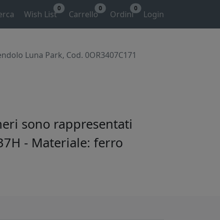
0
0
0
erca
Wish List
Carrello
Ordini
Login
pendolo Luna Park, Cod. 0OR3407C171
eri sono rappresentati
37H - Materiale: ferro