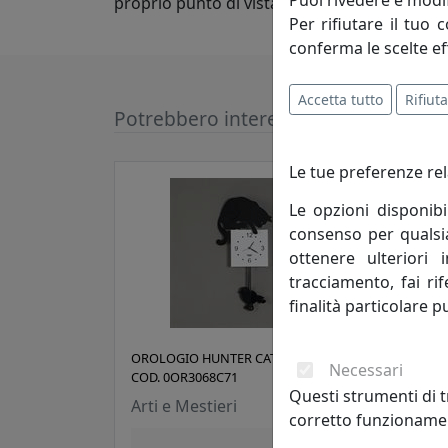
proprio punto di vista nella progettazione d
Per rifiutare il tuo 
conferma le scelte ef
Accetta tutto
Rifiuta
Potrebbero interessarti
Le tue preferenze rel
Le opzioni disponibi
consenso per qualsias
ottenere ulteriori 
tracciamento, fai ri
finalità particolare p
OROLOGIO HUNTER CAT PENDOLO,
OROL
Necessari
COD. 0OR3068C71
PEND
Questi strumenti di t
Arti e Mestieri
Arti
corretto funzionamen