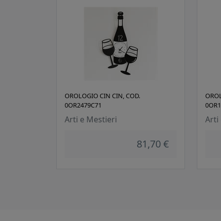
OROLOGIO CIN CIN, COD.
OROL
0OR2479C71
0OR1
Arti e Mestieri
Arti
81,70 €