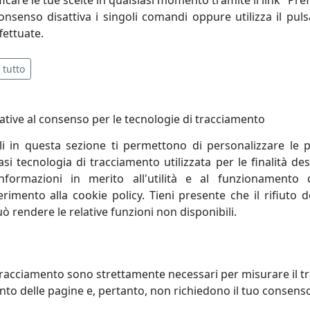
i ogni pezzo, aggiungendo una visione personale e raffinata
consenso disattiva i singoli comandi oppure utilizza il puls
fettuate.
 tutto
ative al consenso per le tecnologie di tracciamento
li in questa sezione ti permettono di personalizzare le p
i tecnologia di tracciamento utilizzata per le finalità des
informazioni in merito all'utilità e al funzionamento 
ferimento alla cookie policy. Tieni presente che il rifiuto
uò rendere le relative funzioni non disponibili.
OGIO GATTO ALLA FINESTRA
OROLOGIO DA PARETE NUVOLA
OLO, COD. 0OR11008C71
PENDOLO, COD. 0OR3320C187
racciamento sono strettamente necessari per misurare il traf
 e Mestieri
Arti e Mestieri
to delle pagine e, pertanto, non richiedono il tuo consens