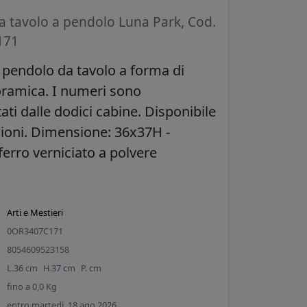
a tavolo a pendolo Luna Park, Cod.
171
 pendolo da tavolo a forma di
ramica. I numeri sono
ti dalle dodici cabine. Disponibile
sioni. Dimensione: 36x37H -
ferro verniciato a polvere
Arti e Mestieri
0OR3407C171
8054609523158
L.
36
cm
H.
37
cm
P.
cm
fino a
0,0
Kg
entro martedì, 18 ago 2026