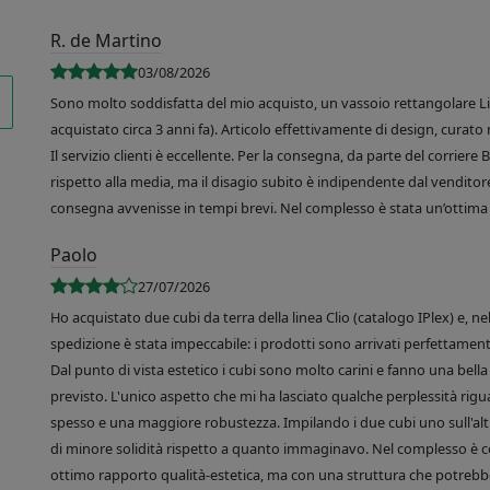
R. de Martino
03/08/2026
Sono molto soddisfatta del mio acquisto, un vassoio rettangolare Like
acquistato circa 3 anni fa). Articolo effettivamente di design, curato 
Il servizio clienti è eccellente. Per la consegna, da parte del corrier
rispetto alla media, ma il disagio subito è indipendente dal venditore
consegna avvenisse in tempi brevi. Nel complesso è stata un’ottima 
Paolo
27/07/2026
Ho acquistato due cubi da terra della linea Clio (catalogo IPlex) e, n
spedizione è stata impeccabile: i prodotti sono arrivati perfettamente
Dal punto di vista estetico i cubi sono molto carini e fanno una bella 
previsto. L'unico aspetto che mi ha lasciato qualche perplessità rigu
spesso e una maggiore robustezza. Impilando i due cubi uno sull'altr
di minore solidità rispetto a quanto immaginavo. Nel complesso è 
ottimo rapporto qualità-estetica, ma con una struttura che potrebbe