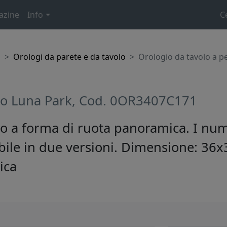
azine
Info
C
o
Orologi da parete e da tavolo
Orologio da tavolo a 
olo Luna Park, Cod. 0OR3407C171
lo a forma di ruota panoramica. I num
bile in due versioni. Dimensione: 36x
ica