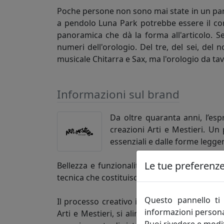
Poche persone non sono mai state in un parco
a pendolo Luna Park potrebbe essere il com
panoramica che dà la forma all'articolo. Se
numeri dell'orologio. Del tre, del sei, del
musicale Chitarra e Sax, ma l'orologio da t
Informazioni sul brand
Da oltre quaranta anni, l’es
creazioni Arti e Mestieri. Un
essenziali e dalle forme legger
Le tue preferenze 
Bellezza e funzionalità, i due poli che dann
tecnica che costituisce il tratto distintivo d
Questo pannello ti 
Il processo creativo invece attinge a luoghi
informazioni persona
Arti e Mestieri, si alimenta di atmosfere e d
Puoi rivedere e modif