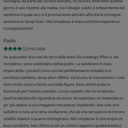
consegna, da parte del corriere Bartolini, ho dovuto attendere qualche
giorno in più rispetto alla media, ma il disagio subito è indipendente dal
venditore il quale anzi si è prontamente attivato affinché la consegna
avvenisse in tempi brevi. Nel complesso è stata un’ottima esperienza.
Consigliatissimo!!
Paolo
27/07/2026
Ho acquistato due cubi da terra della linea Clio (catalogo IPlex) e, nel
complesso, sono soddisfatto dell'acquisto. La spedizione è stata
impeccabile: i prodotti sono arrivati perfettamente imballati e in
condizioni perfette, senza alcun difetto. Dal punto di vista estetico i cubi
sono molto carini e fanno una bella figura. Sono anche pratici e
funzionali per l'utilizzo previsto. L'unico aspetto che mi ha lasciato
qualche perplessità riguarda la struttura. Mi aspettavo un materiale un
po' più spesso e una maggiore robustezza. Impilando i due cubi uno
sull'altro si nota una certa oscillazione, che dà una sensazione di minore
solidità rispetto a quanto immaginavo. Nel complesso è comunque un
buon prodotto, ben rifinito e con un ottimo rapporto qualità-estetica,