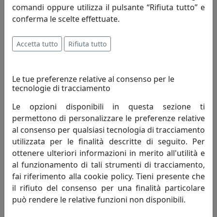
comandi oppure utilizza il pulsante “Rifiuta tutto” e
conferma le scelte effettuate.
OROLOGIO LOVE FILOMENA, COD. 0OR11003C70
Accetta tutto
Rifiuta tutto
Arti e Mestieri
56,05 €
Le tue preferenze relative al consenso per le
tecnologie di tracciamento
Le opzioni disponibili in questa sezione ti
permettono di personalizzare le preferenze relative
al consenso per qualsiasi tecnologia di tracciamento
utilizzata per le finalità descritte di seguito. Per
ottenere ulteriori informazioni in merito all'utilità e
al funzionamento di tali strumenti di tracciamento,
fai riferimento alla cookie policy. Tieni presente che
il rifiuto del consenso per una finalità particolare
può rendere le relative funzioni non disponibili.
OROLOGIO DA PARETE A CHIASMO KING, COD. 0OR3310C135
Arti e Mestieri