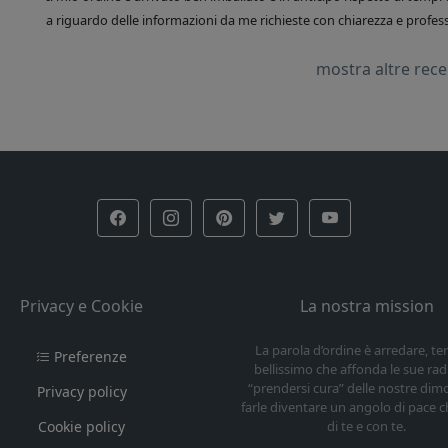
a riguardo delle informazioni da me richieste con chiarezza e professi
mostra altre rec
Privacy e Cookie
La nostra mission
La parola d’ordine è arredare, t
Preferenze
bellissimo che affonda le sue radi
“prendersi cura” delle nostre dim
Privacy policy
farle diventare un angolo di pace c
Cookie policy
di te e con te.