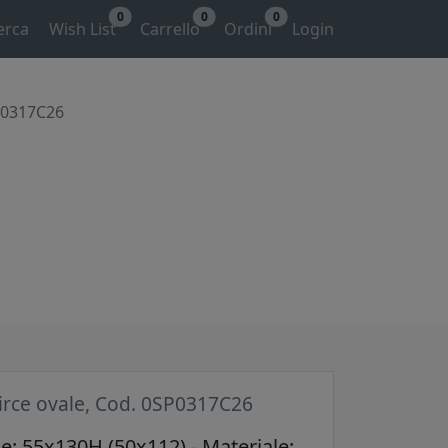
0
0
0
erca
Wish List
Carrello
Ordini
Login
SP0317C26
irce ovale, Cod. 0SP0317C26
: 55x130H (50x112) - Materiale: