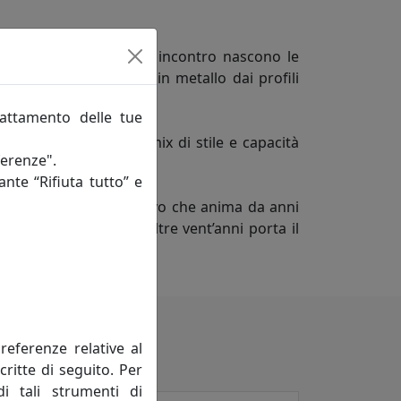
appuntamento e dal loro incontro nascono le
lizzazione di oggetti in metallo dai profili
 in Italia.
rattamento delle tue
liabili grazie a quel mix di stile e capacità
ferenze".
ante “Rifiuta tutto” e
ario dello spirito creativo che anima da anni
Adriano Pizzi, che da oltre vent’anni porta il
 a ogni collezione.
referenze relative al
critte di seguito. Per
di tali strumenti di