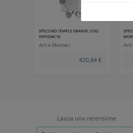
SPECCHIO TEMPLE GRANDE, COD.
SPEC
0SP0334C16
MORG
Arti e Mestieri
Arti
420,84 €
Lascia una recensione