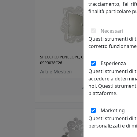
tracciamento, fai ri
finalità particolare p
Necessari
Questi strumenti di t
corretto funzionamen
SPECCHIO PENELOPE, COD.
SPEC
Esperienza
0SP3038C26
0SP2
Questi strumenti di t
Arti e Mestieri
Arti
accedere a determina
noi. Questi strumenti
284,05 €
piattaforme.
Marketing
Questi strumenti di 
personalizzati e di 