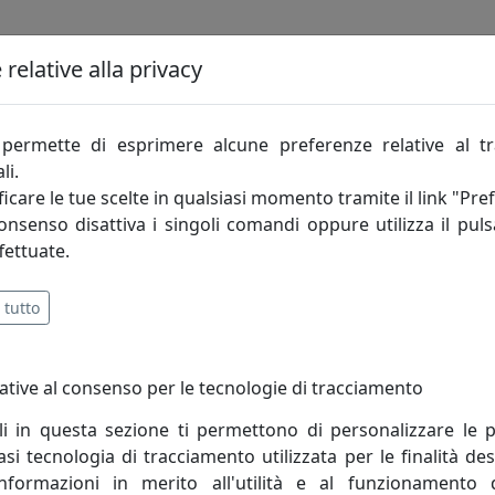
relative alla privacy
pressione creativa, l’abilità tecnica e manuale si danno 
 processo lineare quanto sofisticato che accompagna la rea
e, frutto di un lavoro di ricerca e design fatto esclusivamente
permette di esprimere alcune preferenze relative al t
li.
o vita a ogni pezzo. Due elementi talvolta opposti ma conci
icare le tue scelte in qualsiasi momento tramite il link "Pre
el nostro marchio.
consenso disattiva i singoli comandi oppure utilizza il puls
fettuate.
 spesso inaspettati. La creatività di Massimo Tani, deposit
ettagli ludici, talvolta spiazzanti. Accanto a lui Francesco 
i ogni pezzo, aggiungendo una visione personale e raffinata
 tutto
ative al consenso per le tecnologie di tracciamento
li in questa sezione ti permettono di personalizzare le p
i tecnologia di tracciamento utilizzata per le finalità des
informazioni in merito all'utilità e al funzionamento 