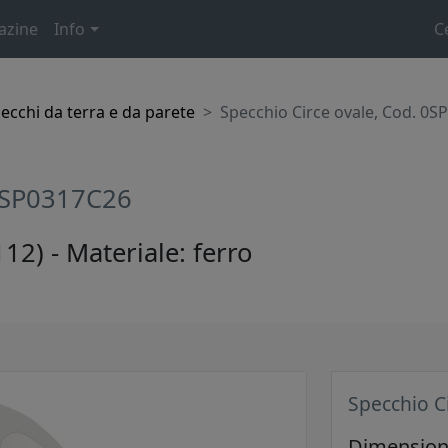
azine
Info
C
ecchi da terra e da parete
Specchio Circe ovale, Cod. 0
 0SP0317C26
2) - Materiale: ferro
Specchio C
Dimensione