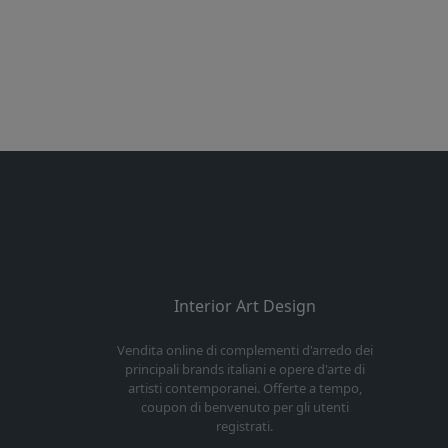
Interior Art Design
Vendita online di complementi d'arredo dei
principali brands italiani e opere d'arte di
artisti contemporanei. Offerte a tempo,
coupon di benvenuto per gli utenti
registrati.