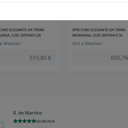
CHIO ELEGANTE DA TERRA
SPECCHIO ELEGANTE DA TERRA
ANA, COD. 0SP0341C26
MORGANA, COD. 0SP0341C16
 e Mestieri
Arti e Mestieri
515,85 €
650,76
R. de Martino
03/08/2026