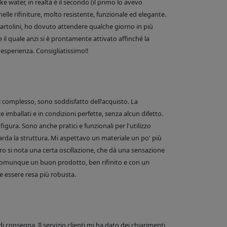
 water, in realtà è il secondo (il primo lo avevo
nelle rifiniture, molto resistente, funzionale ed elegante.
e Bartolini, ho dovuto attendere qualche giorno in più
 il quale anzi si è prontamente attivato affinché la
esperienza. Consigliatissimo!!
el complesso, sono soddisfatto dell'acquisto. La
 imballati e in condizioni perfette, senza alcun difetto.
figura. Sono anche pratici e funzionali per l'utilizzo
arda la struttura. Mi aspettavo un materiale un po' più
o si nota una certa oscillazione, che dà una sensazione
comunque un buon prodotto, ben rifinito e con un
 essere resa più robusta.
di consegna. Il servizio clienti mi ha dato dei chiarimenti