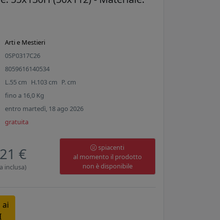
Arti e Mestieri
0SP0317C26
8059616140534
L.
55
cm
H.
103
cm
P.
cm
fino a
16,0
Kg
entro martedì, 18 ago 2026
gratuita
spiacenti
21 €
al momento il prodotto
non è disponibile
a inclusa)
 ai
I