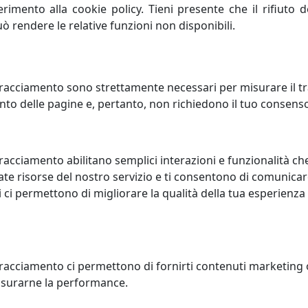
ferimento alla cookie policy. Tieni presente che il rifiuto
uò rendere le relative funzioni non disponibili.
racciamento sono strettamente necessari per misurare il traf
to delle pagine e, pertanto, non richiedono il tuo consens
CHIO ORIGAMI, COD.
SPECCHIO ISOTTA, COD. 0SP291
931C26
Arti e Mestieri
racciamento abilitano semplici interazioni e funzionalità ch
 e Mestieri
te risorse del nostro servizio e ti consentono di comunicar
392,34
 ci permettono di migliorare la qualità della tua esperienza
307,79 €
tracciamento ci permettono di fornirti contenuti marketing
misurarne la performance.