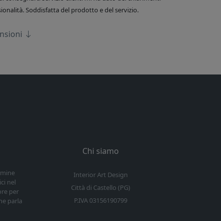
onalità. Soddisfatta del prodotto e del servizio.
ensioni
Chi siamo
ermine
Interior Art Design
ci nel
Città di Castello (PG)
ore per
P.IVA 03156190799
he parla