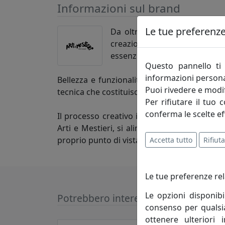
Informazioni sul brand
Le tue preferenze 
Da oltre quaranta anni, l’es
creazioni Arti e Mestieri. Un
essenziali e dalle forme legger
Questo pannello ti 
informazioni persona
Bellezza e funzionalità, i due poli che dann
Puoi rivedere e modif
tecnica che costituisce il tratto distintivo d
Per rifiutare il tuo 
conferma le scelte ef
Il processo creativo invece attinge a luoghi
Arti e Mestieri, si alimenta di atmosfere e d
proprio punto di vista nella progettazione d
Accetta tutto
Rifiuta
Le tue preferenze rel
Le opzioni disponibi
Potrebbero interessarti
consenso per qualsias
ottenere ulteriori 