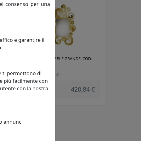
 del consenso per una
fico e garantire il
o.
6C62
SPECCHIO TEMPLE GRANDE, COD.
0SP0334C01
e ti permettono di
Arti e Mestieri
e più facilmente con
 €
 utente con la nostra
420,84 €
 o annunci