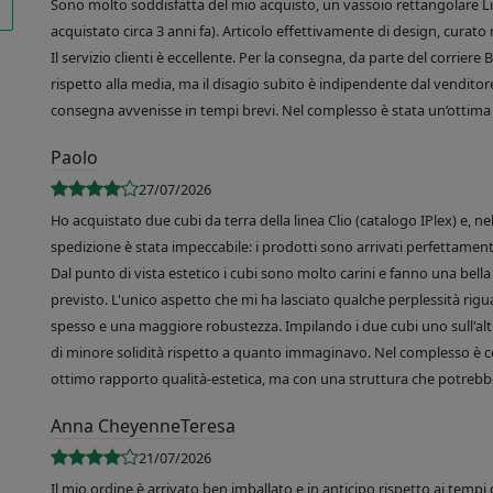
Sono molto soddisfatta del mio acquisto, un vassoio rettangolare Like
acquistato circa 3 anni fa). Articolo effettivamente di design, curato 
Il servizio clienti è eccellente. Per la consegna, da parte del corrier
rispetto alla media, ma il disagio subito è indipendente dal venditore
consegna avvenisse in tempi brevi. Nel complesso è stata un’ottima 
Paolo
27/07/2026
Ho acquistato due cubi da terra della linea Clio (catalogo IPlex) e, n
spedizione è stata impeccabile: i prodotti sono arrivati perfettamente
Dal punto di vista estetico i cubi sono molto carini e fanno una bella 
previsto. L'unico aspetto che mi ha lasciato qualche perplessità rigu
spesso e una maggiore robustezza. Impilando i due cubi uno sull'altr
di minore solidità rispetto a quanto immaginavo. Nel complesso è 
ottimo rapporto qualità-estetica, ma con una struttura che potrebbe
Anna CheyenneTeresa
21/07/2026
Il mio ordine è arrivato ben imballato e in anticipo rispetto ai tempi 