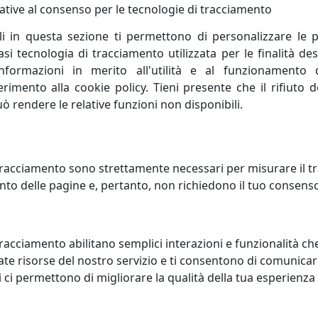
 spesso inaspettati. La creatività di Massimo Tani, deposit
ative al consenso per le tecnologie di tracciamento
ettagli ludici, talvolta spiazzanti. Accanto a lui Francesco 
li in questa sezione ti permettono di personalizzare le p
i ogni pezzo, aggiungendo una visione personale e raffinata
i tecnologia di tracciamento utilizzata per le finalità des
informazioni in merito all'utilità e al funzionamento 
ferimento alla cookie policy. Tieni presente che il rifiuto
uò rendere le relative funzioni non disponibili.
racciamento sono strettamente necessari per misurare il traf
to delle pagine e, pertanto, non richiedono il tuo consens
racciamento abilitano semplici interazioni e funzionalità ch
te risorse del nostro servizio e ti consentono di comunicar
 ci permettono di migliorare la qualità della tua esperienza
CHIO ORIGAMI, COD.
SPECCHIO ISOTTA, COD. 0SP291
931C26
Arti e Mestieri