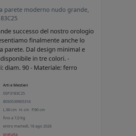
da parete moderno nudo grande,
183C25
ande successo del nostro orologio
esentiamo finalmente anche lo
a parete. Dal design minimal e
disponibile in tre colori. -
 diam. 90 - Materiale: ferro
Arti e Mestieri
0SP3183C25
8050539905316
L.
90
cm
H.
cm
P.
90
cm
fino a
7,0
Kg
entro martedì, 18 ago 2026
gratuita