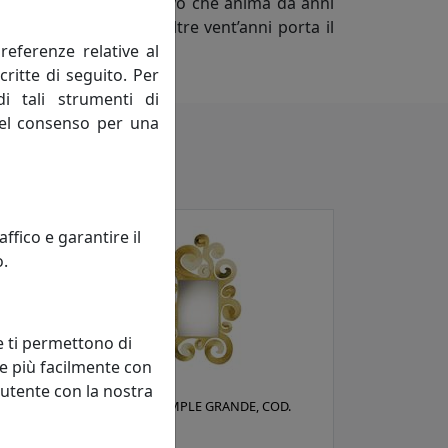
ario dello spirito creativo che anima da anni
Adriano Pizzi, che da oltre vent’anni porta il
referenze relative al
 a ogni collezione.
critte di seguito. Per
di tali strumenti di
 del consenso per una
fico e garantire il
o.
e ti permettono di
e più facilmente con
 utente con la nostra
6C62
SPECCHIO TEMPLE GRANDE, COD.
0SP0334C01