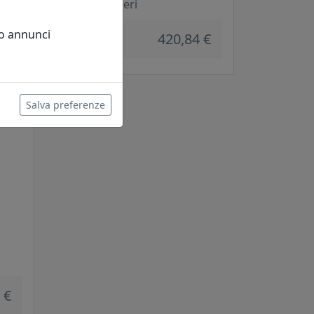
Arti e Mestieri
 €
 o annunci
420,84 €
Salva preferenze
 €