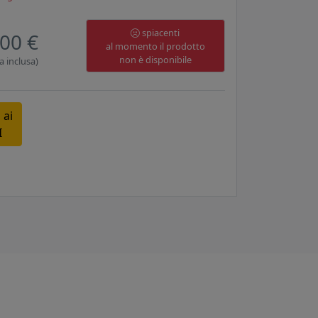
spiacenti
00 €
al momento il prodotto
non è disponibile
a inclusa)
 ai
I