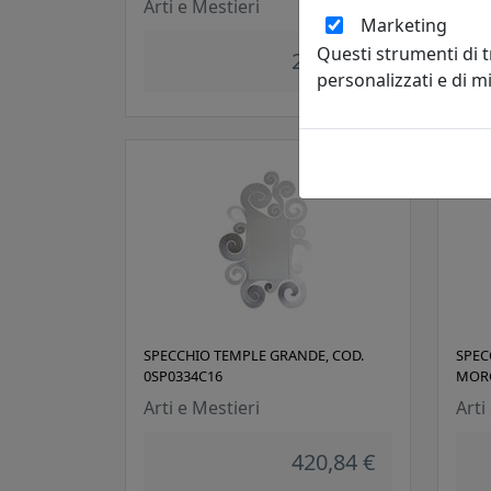
Arti e Mestieri
Arti
Marketing
Questi strumenti di 
284,05 €
personalizzati e di 
SPECCHIO TEMPLE GRANDE, COD.
SPEC
0SP0334C16
MORG
Arti e Mestieri
Arti
420,84 €