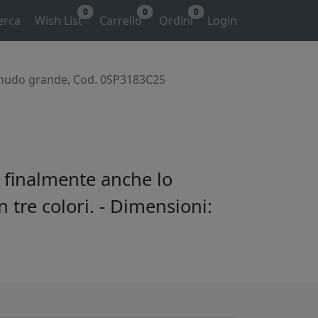
0
0
0
erca
Wish List
Carrello
Ordini
Login
nudo grande, Cod. 0SP3183C25
 finalmente anche lo
 tre colori. - Dimensioni: