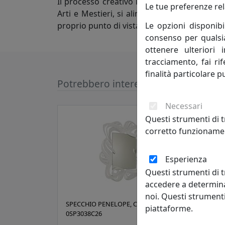
Il processo creativo invece attinge a luoghi
Le tue preferenze rel
Arti e Mestieri, si alimenta di atmosfere e d
Le opzioni disponibi
proprio punto di vista nella progettazione d
consenso per qualsias
ottenere ulteriori 
tracciamento, fai ri
finalità particolare p
Potrebbero interessarti
Necessari
Questi strumenti di t
corretto funzionamen
Esperienza
Questi strumenti di t
accedere a determina
noi. Questi strumenti
SPECCHIO PENELOPE, COD.
SPEC
piattaforme.
0SP3038C26
0SP2