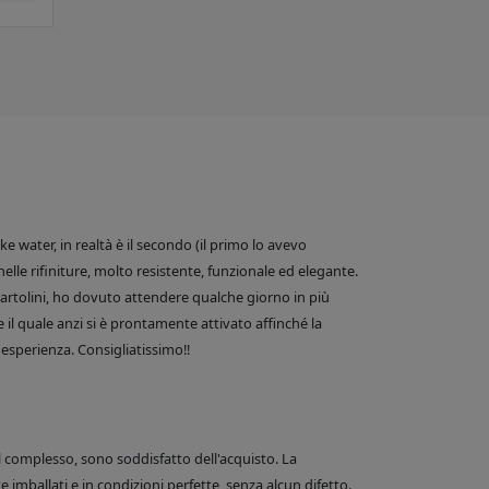
 water, in realtà è il secondo (il primo lo avevo
nelle rifiniture, molto resistente, funzionale ed elegante.
e Bartolini, ho dovuto attendere qualche giorno in più
 il quale anzi si è prontamente attivato affinché la
esperienza. Consigliatissimo!!
el complesso, sono soddisfatto dell'acquisto. La
 imballati e in condizioni perfette, senza alcun difetto.