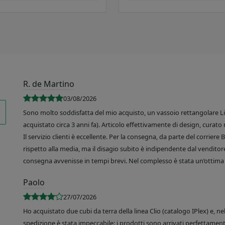
R. de Martino
03/08/2026
Sono molto soddisfatta del mio acquisto, un vassoio rettangolare Like
acquistato circa 3 anni fa). Articolo effettivamente di design, curato 
Il servizio clienti è eccellente. Per la consegna, da parte del corrier
rispetto alla media, ma il disagio subito è indipendente dal venditore
consegna avvenisse in tempi brevi. Nel complesso è stata un’ottima 
Paolo
27/07/2026
Ho acquistato due cubi da terra della linea Clio (catalogo IPlex) e, n
spedizione è stata impeccabile: i prodotti sono arrivati perfettamente