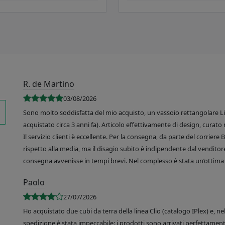
R. de Martino
03/08/2026
Sono molto soddisfatta del mio acquisto, un vassoio rettangolare Like
acquistato circa 3 anni fa). Articolo effettivamente di design, curato 
Il servizio clienti è eccellente. Per la consegna, da parte del corrier
rispetto alla media, ma il disagio subito è indipendente dal venditore
consegna avvenisse in tempi brevi. Nel complesso è stata un’ottima 
Paolo
27/07/2026
Ho acquistato due cubi da terra della linea Clio (catalogo IPlex) e, n
spedizione è stata impeccabile: i prodotti sono arrivati perfettamente