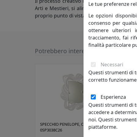
Il processo creativo invece attinge a luoghi
Le tue preferenze rel
Arti e Mestieri, si alimenta di atmosfere e d
Le opzioni disponibi
proprio punto di vista nella progettazione d
consenso per qualsias
ottenere ulteriori 
tracciamento, fai ri
finalità particolare p
Potrebbero interessarti
Necessari
Questi strumenti di t
corretto funzionamen
Esperienza
Questi strumenti di t
accedere a determina
noi. Questi strumenti
SPECCHIO PENELOPE, COD.
SPEC
piattaforme.
0SP3038C26
0SP2