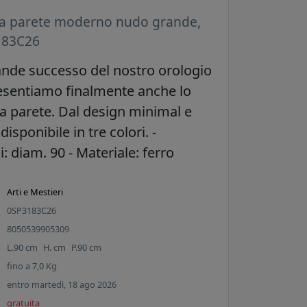
da parete moderno nudo grande,
183C26
ande successo del nostro orologio
esentiamo finalmente anche lo
a parete. Dal design minimal e
disponibile in tre colori. -
 diam. 90 - Materiale: ferro
Arti e Mestieri
0SP3183C26
8050539905309
L.
90
cm
H.
cm
P.
90
cm
fino a
7,0
Kg
entro martedì, 18 ago 2026
gratuita