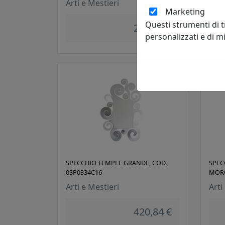
Arti e Mestieri
Arti
Marketing
Questi strumenti di 
284,05 €
personalizzati e di 
SPECCHIO TEMPLE GRANDE, COD.
SPEC
0SP0334C16
MORG
Arti e Mestieri
Arti
420,84 €