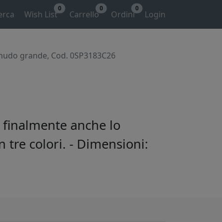
0
0
0
erca
Wish List
Carrello
Ordini
Login
nudo grande, Cod. 0SP3183C26
 finalmente anche lo
 tre colori. - Dimensioni: