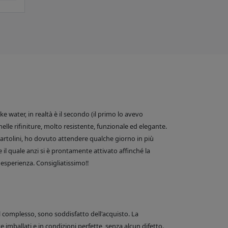
 water, in realtà è il secondo (il primo lo avevo
nelle rifiniture, molto resistente, funzionale ed elegante.
e Bartolini, ho dovuto attendere qualche giorno in più
 il quale anzi si è prontamente attivato affinché la
esperienza. Consigliatissimo!!
el complesso, sono soddisfatto dell'acquisto. La
 imballati e in condizioni perfette, senza alcun difetto.