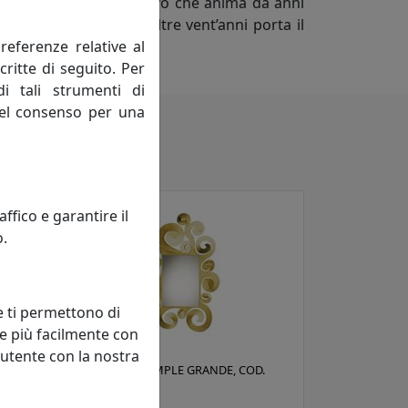
ario dello spirito creativo che anima da anni
Adriano Pizzi, che da oltre vent’anni porta il
referenze relative al
 a ogni collezione.
critte di seguito. Per
di tali strumenti di
 del consenso per una
fico e garantire il
o.
e ti permettono di
e più facilmente con
 utente con la nostra
6C62
SPECCHIO TEMPLE GRANDE, COD.
0SP0334C01