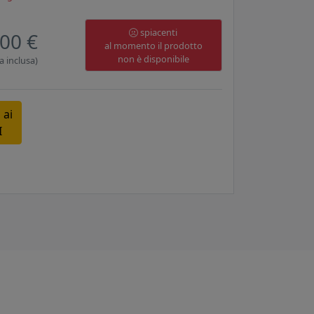
spiacenti
00 €
al momento il prodotto
non è disponibile
a inclusa)
 ai
I