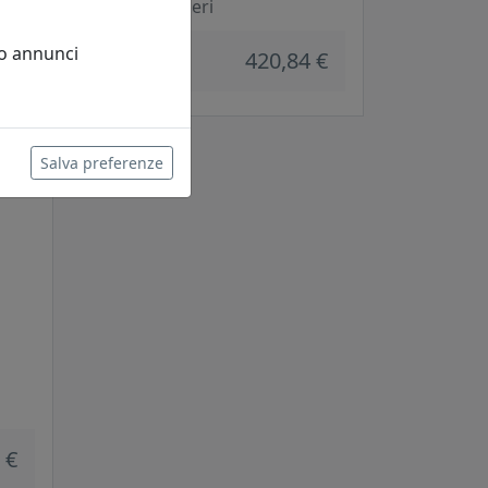
Arti e Mestieri
 €
 o annunci
420,84 €
Salva preferenze
 €