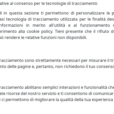
 spesso inaspettati. La creatività di Massimo Tani, deposit
ative al consenso per le tecnologie di tracciamento
ettagli ludici, talvolta spiazzanti. Accanto a lui Francesco 
li in questa sezione ti permettono di personalizzare le p
i ogni pezzo, aggiungendo una visione personale e raffinata
i tecnologia di tracciamento utilizzata per le finalità des
informazioni in merito all'utilità e al funzionamento 
ferimento alla cookie policy. Tieni presente che il rifiuto
uò rendere le relative funzioni non disponibili.
racciamento sono strettamente necessari per misurare il traf
to delle pagine e, pertanto, non richiedono il tuo consens
racciamento abilitano semplici interazioni e funzionalità ch
te risorse del nostro servizio e ti consentono di comunicar
 ci permettono di migliorare la qualità della tua esperienza
CHIO ORIGAMI, COD.
SPECCHIO ISOTTA, COD. 0SP291
931C26
Arti e Mestieri