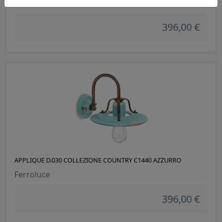
Ferroluce
396,00 €
APPLIQUE D.030 COLLEZIONE COUNTRY C1440 AZZURRO
Ferroluce
396,00 €