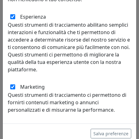
Esperienza
APPLIQUE D.030 COLLEZIONE COUNTRY C1440 BORDEAUX
Questi strumenti di tracciamento abilitano semplici
interazioni e funzionalità che ti permettono di
Ferroluce
accedere a determinate risorse del nostro servizio e
ti consentono di comunicare più facilmente con noi.
396,00 €
Questi strumenti ci permettono di migliorare la
qualità della tua esperienza utente con la nostra
piattaforme.
Marketing
Questi strumenti di tracciamento ci permettono di
fornirti contenuti marketing o annunci
personalizzati e di misurarne la performance.
APPLIQUE D.030 COLLEZIONE COUNTRY C1440 TORTORA
Salva preferenze