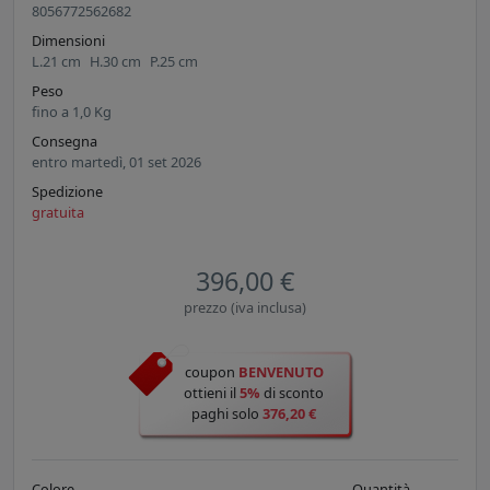
8056772562682
Dimensioni
L.
21
cm
H.
30
cm
P.
25
cm
Peso
fino a
1,0
Kg
Consegna
entro martedì, 01 set 2026
Spedizione
gratuita
396,00 €
prezzo (iva inclusa)
coupon
BENVENUTO
ottieni il
5%
di sconto
paghi solo
376,20 €
Colore
Quantità