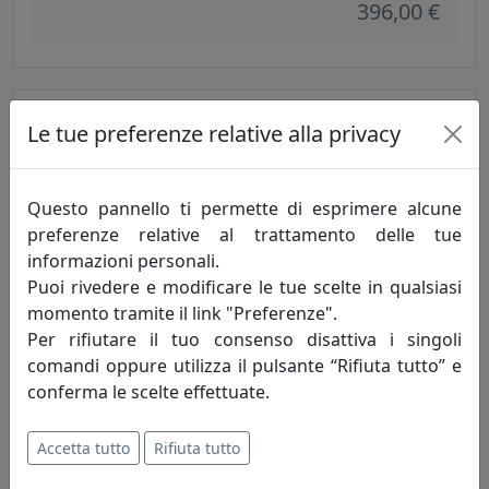
396,00 €
Le tue preferenze relative alla privacy
Questo pannello ti permette di esprimere alcune
preferenze relative al trattamento delle tue
informazioni personali.
Puoi rivedere e modificare le tue scelte in qualsiasi
APPLIQUE D.030 COLLEZIONE COUNTRY C1440 ROSSO
momento tramite il link "Preferenze".
Ferroluce
Per rifiutare il tuo consenso disattiva i singoli
comandi oppure utilizza il pulsante “Rifiuta tutto” e
396,00 €
conferma le scelte effettuate.
Accetta tutto
Rifiuta tutto