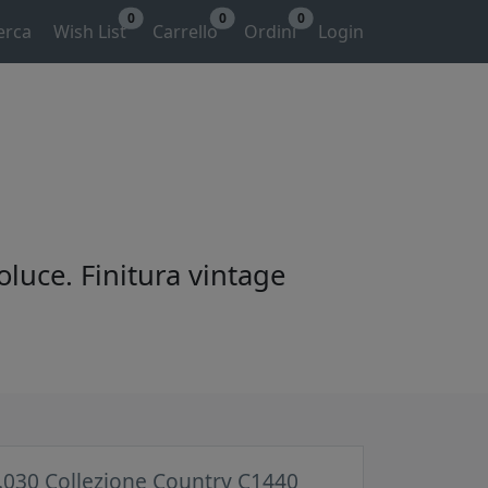
0
0
0
erca
Wish List
Carrello
Ordini
Login
oluce. Finitura vintage
.030 Collezione Country C1440