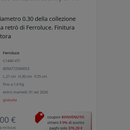
iametro 0.30 della collezione
a retrò di Ferroluce. Finitura
rtora
Ferroluce
C1440-VIT
8056772560053
L.
21
cm
H.
30
cm
P.
25
cm
fino a
1,0
Kg
entro martedì, 01 set 2026
gratuita
00 €
coupon
BENVENUTO
ottieni il
5%
di sconto
a inclusa)
paghi solo
376,20 €