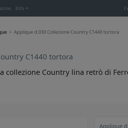
azine
Info
C
que
Applique d.030 Collezione Country C1440 tortora
Country C1440 tortora
 collezione Country lina retrò di Ferr
Applique d