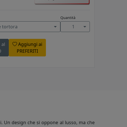
Quantità
 tortora
1
 al
Aggiungi ai
O
PREFERITI
ici. Un design che si oppone al lusso, ma che