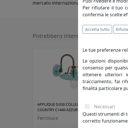
Puoi rivedere e modif
mercato internazionale.
Per rifiutare il tuo 
conferma le scelte ef
Accetta tutto
Rifiuta
Potrebbero interessarti
Le tue preferenze rel
Le opzioni disponibi
consenso per qualsias
ottenere ulteriori 
tracciamento, fai ri
finalità particolare p
APPLIQUE D.030 COLLEZIONE
APPL
Necessari
COUNTRY C1440 AZZURRO
COUN
Questi strumenti di t
Ferroluce
Ferr
corretto funzionamen