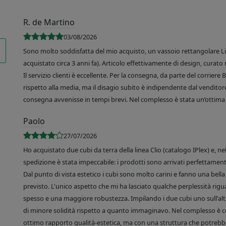
R. de Martino
03/08/2026
Sono molto soddisfatta del mio acquisto, un vassoio rettangolare Like
acquistato circa 3 anni fa). Articolo effettivamente di design, curato 
Il servizio clienti è eccellente. Per la consegna, da parte del corrier
rispetto alla media, ma il disagio subito è indipendente dal venditore
consegna avvenisse in tempi brevi. Nel complesso è stata un’ottima 
Paolo
27/07/2026
Ho acquistato due cubi da terra della linea Clio (catalogo IPlex) e, n
spedizione è stata impeccabile: i prodotti sono arrivati perfettamente
Dal punto di vista estetico i cubi sono molto carini e fanno una bella 
previsto. L'unico aspetto che mi ha lasciato qualche perplessità rigu
spesso e una maggiore robustezza. Impilando i due cubi uno sull'altr
di minore solidità rispetto a quanto immaginavo. Nel complesso è 
ottimo rapporto qualità-estetica, ma con una struttura che potrebbe