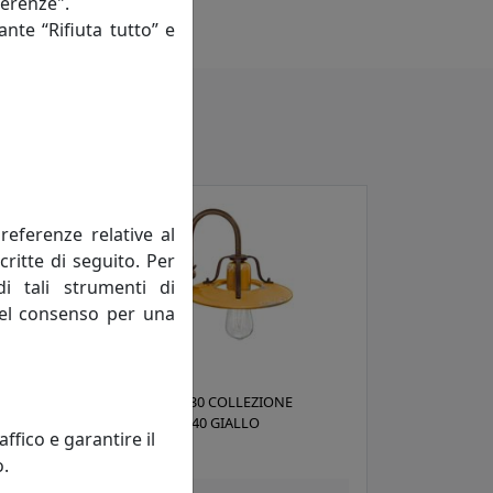
ferenze".
ante “Rifiuta tutto” e
referenze relative al
critte di seguito. Per
di tali strumenti di
 del consenso per una
APPLIQUE D.030 COLLEZIONE
COUNTRY C1440 GIALLO
fico e garantire il
Ferroluce
o.