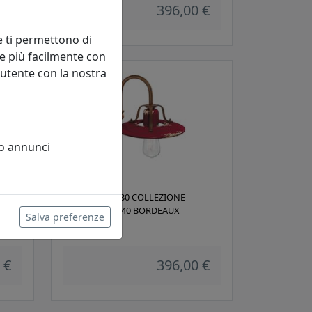
 €
396,00 €
e ti permettono di
e più facilmente con
 utente con la nostra
 o annunci
APPLIQUE D.030 COLLEZIONE
COUNTRY C1440 BORDEAUX
Salva preferenze
Ferroluce
 €
396,00 €