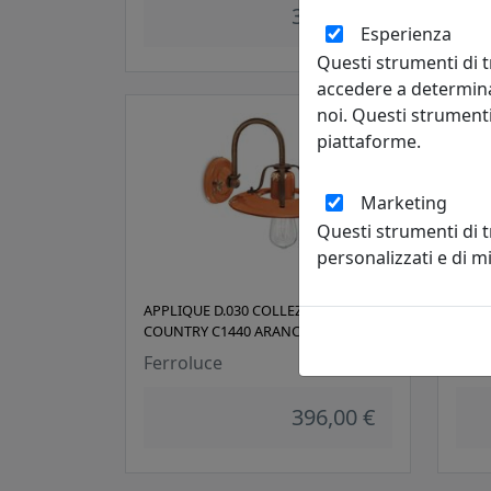
396,00 €
Esperienza
Questi strumenti di t
accedere a determina
noi. Questi strumenti
piattaforme.
Marketing
Questi strumenti di 
personalizzati e di 
APPLIQUE D.030 COLLEZIONE
APPL
COUNTRY C1440 ARANCIO
COUN
Ferroluce
Ferr
396,00 €