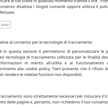
icare le tue scelte in qualsiasi momento tramite il link "Pre
consenso disattiva i singoli comandi oppure utilizza il puls
fettuate.
 tutto
ative al consenso per le tecnologie di tracciamento
li in questa sezione ti permettono di personalizzare le p
i tecnologia di tracciamento utilizzata per le finalità des
informazioni in merito all'utilità e al funzionamento 
ferimento alla cookie policy. Tieni presente che il rifiuto
uò rendere le relative funzioni non disponibili.
IQUE D.030 COLLEZIONE
APPLIQUE D.030 COLLEZIONE
TRY C1440 BIANCO
COUNTRY C1440 VERDE
racciamento sono strettamente necessari per misurare il traf
oluce
Ferroluce
to delle pagine e, pertanto, non richiedono il tuo consens