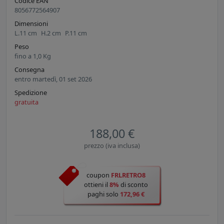
Codice EAN
8056772564907
Dimensioni
L.
11
cm
H.
2
cm
P.
11
cm
Peso
fino a
1,0
Kg
Consegna
entro martedì, 01 set 2026
Spedizione
gratuita
188,00 €
prezzo (iva inclusa)
coupon
FRLRETRO8
ottieni il
8%
di sconto
paghi solo
172,96 €