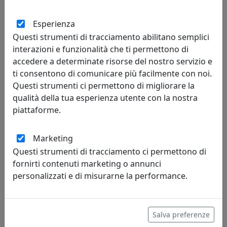
Esperienza
FARETTO A INCASSO COLLEZIONE VINTAGE C481 ARANCIO
Questi strumenti di tracciamento abilitano semplici
Ferroluce
interazioni e funzionalità che ti permettono di
accedere a determinate risorse del nostro servizio e
188,00 €
ti consentono di comunicare più facilmente con noi.
Questi strumenti ci permettono di migliorare la
qualità della tua esperienza utente con la nostra
piattaforme.
Marketing
Questi strumenti di tracciamento ci permettono di
fornirti contenuti marketing o annunci
personalizzati e di misurarne la performance.
FARETTO A INCASSO COLLEZIONE VINTAGE C481 AZZURRO
Salva preferenze
Ferroluce