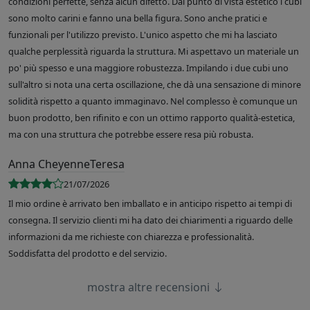
condizioni perfette, senza alcun difetto. Dal punto di vista estetico i cubi
sono molto carini e fanno una bella figura. Sono anche pratici e
funzionali per l'utilizzo previsto. L'unico aspetto che mi ha lasciato
qualche perplessità riguarda la struttura. Mi aspettavo un materiale un
po' più spesso e una maggiore robustezza. Impilando i due cubi uno
sull'altro si nota una certa oscillazione, che dà una sensazione di minore
solidità rispetto a quanto immaginavo. Nel complesso è comunque un
buon prodotto, ben rifinito e con un ottimo rapporto qualità-estetica,
ma con una struttura che potrebbe essere resa più robusta.
Anna CheyenneTeresa
21/07/2026
Il mio ordine è arrivato ben imballato e in anticipo rispetto ai tempi di
consegna. Il servizio clienti mi ha dato dei chiarimenti a riguardo delle
informazioni da me richieste con chiarezza e professionalità.
Soddisfatta del prodotto e del servizio.
mostra altre recensioni