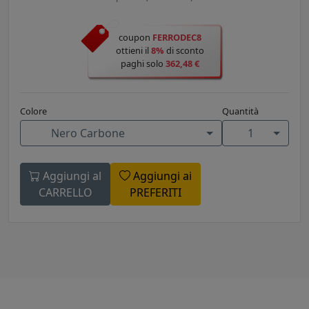
coupon
FERRODEC8
ottieni il
8%
di sconto
paghi solo
362,48 €
Colore
Quantità
Nero Carbone
1
Aggiungi al
Aggiungi ai
CARRELLO
PREFERITI