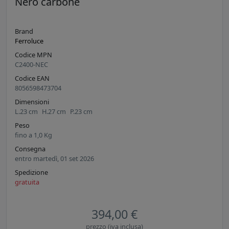
Nero carbone
Brand
Ferroluce
Codice MPN
C2400-NEC
Codice EAN
8056598473704
Dimensioni
L.
23
cm
H.
27
cm
P.
23
cm
Peso
fino a
1,0
Kg
Consegna
entro martedì, 01 set 2026
Spedizione
gratuita
394,00 €
prezzo (iva inclusa)