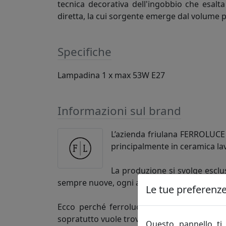
tecnica decorativa dell'ingobbio che esalt
diretta, la cui sorgente emerge dal volume 
Specifiche
Lampadina 1 x max 53W E27
Informazioni sul brand
L’azienda friulana FERROLUCE h
principalmente in ceramica la
La produzione si svolge esclus
sempre nuove, ogni articolo così si distingu
Le tue preferenze 
Ecco perché ferroluce si rivolge alla clie
sopratutto vuole trovare un’azienda competen
Questo pannello ti 