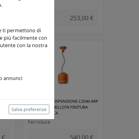
Ferroluce
o.
 €
253,00 €
e ti permettono di
e più facilmente con
 utente con la nostra
 o annunci
1-VEB
LAMPADA A SOSPENSIONE C2540-ARP
COLLEZIONE BELLOTA FINITURA
Salva preferenze
ARANCIO PESCA
Ferroluce
 €
540,00 €