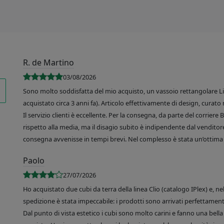
R. de Martino
03/08/2026
Sono molto soddisfatta del mio acquisto, un vassoio rettangolare Like
acquistato circa 3 anni fa). Articolo effettivamente di design, curato 
Il servizio clienti è eccellente. Per la consegna, da parte del corrier
rispetto alla media, ma il disagio subito è indipendente dal venditore
consegna avvenisse in tempi brevi. Nel complesso è stata un’ottima 
Paolo
27/07/2026
Ho acquistato due cubi da terra della linea Clio (catalogo IPlex) e, n
spedizione è stata impeccabile: i prodotti sono arrivati perfettamente
Dal punto di vista estetico i cubi sono molto carini e fanno una bella 