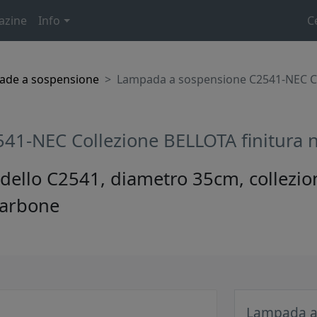
azine
Info
C
ade a sospensione
Lampada a sospensione C2541-NEC Co
41-NEC Collezione BELLOTA finitura 
llo C2541, diametro 35cm, collezione
 carbone
Lampada a