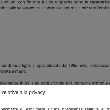
a i volumi con finiture lucide e opache sono le caratteris
principale senza venire schermata, per massimizzare l'emis
andmade light, e` specializzata dal 1982 nella realizzazion
vorata a mano.
ivamente in Italia ed ogni articolo è l’unione tra Armonia 
e dalla monotonia dei prodotti realizzati in serie, acquisen
relative alla privacy
ntela più esigente, che non cerca solo la giusta soluzio
te e in grado di personalizzare ogni articolo in fatto di fo
permette di esprimere alcune preferenze relative al t