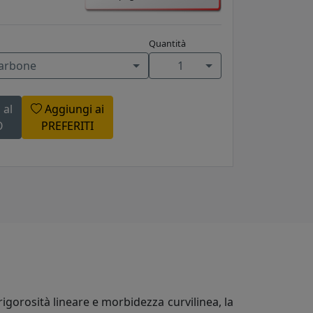
Quantità
arbone
1
 al
Aggiungi ai
O
PREFERITI
rigorosità lineare e morbidezza curvilinea, la