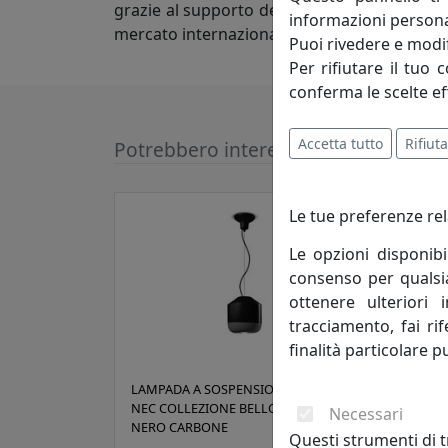
grazie al supporto dei figli, è una realtà 
informazioni persona
mercato internazionale.
Puoi rivedere e modif
Per rifiutare il tuo 
conferma le scelte ef
Accetta tutto
Rifiuta
Potrebbero interessarti
Le tue preferenze rel
Le opzioni disponibi
consenso per qualsias
ottenere ulteriori 
tracciamento, fai ri
finalità particolare p
LAMPADA A SOSPENSIONE C2540-
LAMP
NEC COLLEZIONE BELLOTA FINITURA
LARG
Necessari
NERO CARBONE
FINI
Questi strumenti di t