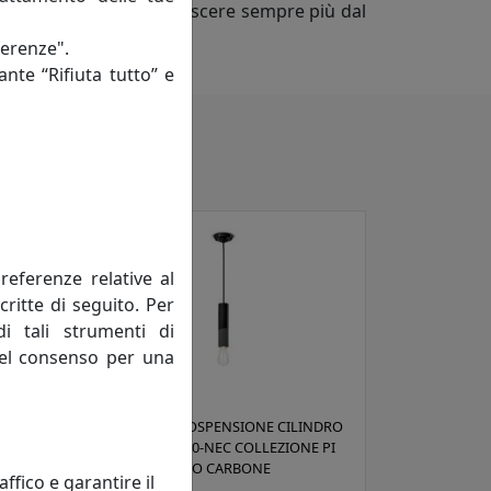
quisiti vuole farsi conoscere sempre più dal
ferenze".
ante “Rifiuta tutto” e
referenze relative al
critte di seguito. Per
di tali strumenti di
 del consenso per una
0-
LAMPADA A SOSPENSIONE CILINDRO
RA
STRETTO C2500-NEC COLLEZIONE PI
FINITURA NERO CARBONE
fico e garantire il