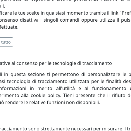
moderna, giovane e Dinamica, che grazie agli insegnamenti ac
li.
icare le tue scelte in qualsiasi momento tramite il link "Pre
consenso disattiva i singoli comandi oppure utilizza il puls
fettuate.
 tutto
ative al consenso per le tecnologie di tracciamento
li in questa sezione ti permettono di personalizzare le p
i tecnologia di tracciamento utilizzata per le finalità des
informazioni in merito all'utilità e al funzionamento 
ferimento alla cookie policy. Tieni presente che il rifiuto
uò rendere le relative funzioni non disponibili.
ADA A SOSPENSIONE CILINDRO
LAMPADA A SOSPENSIONE C240
O C2501-NEC COLLEZIONE PI
NEC COLLEZIONE CAXIXI FINITU
TURA NERO CARBONE
NERO CARBONE
racciamento sono strettamente necessari per misurare il traf