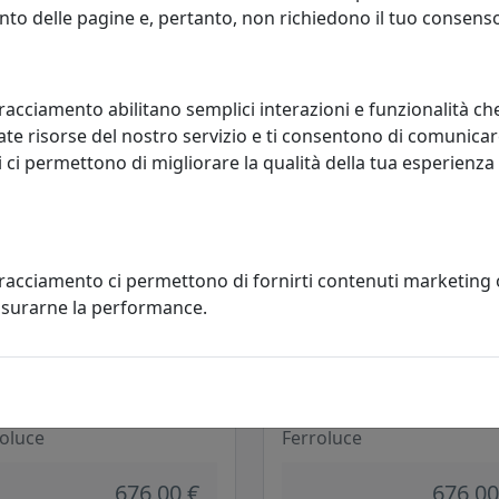
oluce
Ferroluce
to delle pagine e, pertanto, non richiedono il tuo consens
262,00 €
394,00
racciamento abilitano semplici interazioni e funzionalità ch
te risorse del nostro servizio e ti consentono di comunicar
 ci permettono di migliorare la qualità della tua esperienza
tracciamento ci permettono di fornirti contenuti marketing
misurarne la performance.
ADA A SOSPENSIONE C2541-GIL
LAMPADA A SOSPENSIONE C254
EZIONE BELLOTA FINITURA
COLLEZIONE BELLOTA FINITURA
LO LIMONE
VERDE BOTTIGLIA
oluce
Ferroluce
676,00 €
676,00