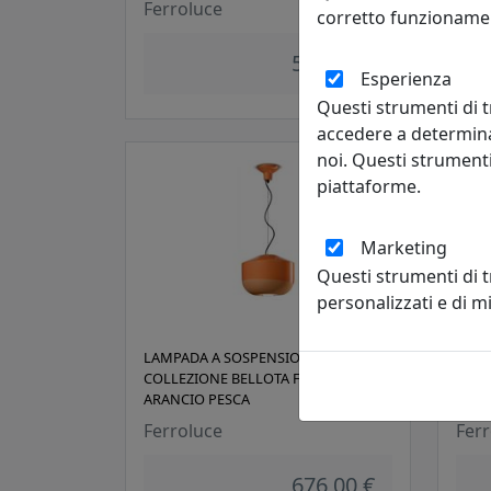
Ferroluce
Ferr
corretto funzionamen
540,00 €
Esperienza
Questi strumenti di t
accedere a determina
noi. Questi strumenti
piattaforme.
Marketing
Questi strumenti di 
personalizzati e di 
LAMPADA A SOSPENSIONE C2541-ARP
LAMP
COLLEZIONE BELLOTA FINITURA
COLL
ARANCIO PESCA
GIAL
Ferroluce
Ferr
676,00 €