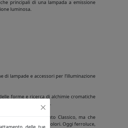
tiche principali di una lampada a emissione
sione luminosa.
e di lampade e accessori per l’illuminazione
delle forme e ricerca di alchimie cromatiche
do Una personalità unica.
ne in fatto di arredamento Classico, ma che
rme, misure, decori e colori. Oggi ferroluce,
rattamento delle tue