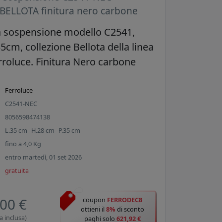
 BELLOTA finitura nero carbone
 sospensione modello C2541,
5cm, collezione Bellota della linea
rroluce. Finitura Nero carbone
Ferroluce
C2541-NEC
8056598474138
L.
35
cm
H.
28
cm
P.
35
cm
fino a
4,0
Kg
entro martedì, 01 set 2026
gratuita
00 €
coupon
FERRODEC8
ottieni il
8%
di sconto
a inclusa)
paghi solo
621,92 €