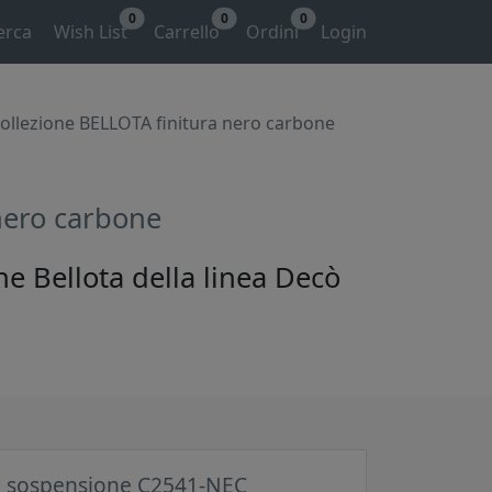
0
0
0
erca
Wish List
Carrello
Ordini
Login
llezione BELLOTA finitura nero carbone
nero carbone
 Bellota della linea Decò
 sospensione C2541-NEC