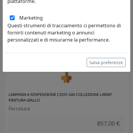
Ferroluce
piattaforme.
676,00 €
Marketing
Questi strumenti di tracciamento ci permettono di
fornirti contenuti marketing o annunci
personalizzati e di misurarne la performance.
Salva preferenze
LAMPADA A SOSPENSIONE C2531-GIA COLLEZIONE LARIAT
FINITURA GIALLO
Ferroluce
857,00 €