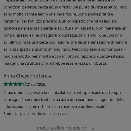
impeccabile: i prodotti sono arrivati perfettamente imballati e in
condizioni perfette, senza alcun difetto. Dal punto di vista estetico i cubi
sono molto carini e fanno una bella figura. Sono anche pratici e
funzionali per l'utilizzo previsto. L'unico aspetto che mi ha lasciato
qualche perplessità riguarda la struttura. Mi aspettavo un materiale un
po' più spesso e una maggiore robustezza. Impilando i due cubi uno
sull'altro si nota una certa oscillazione, che dà una sensazione di minore
solidità rispetto a quanto immaginavo. Nel complesso è comunque un
buon prodotto, ben rifinito e con un ottimo rapporto qualità-estetica,
ma con una struttura che potrebbe essere resa più robusta.
Anna CheyenneTeresa
21/07/2026
Il mio ordine è arrivato ben imballato e in anticipo rispetto ai tempi di
consegna. Il servizio clienti mi ha dato dei chiarimenti a riguardo delle
informazioni da me richieste con chiarezza e professionalità.
Soddisfatta del prodotto e del servizio.
mostra altre recensioni