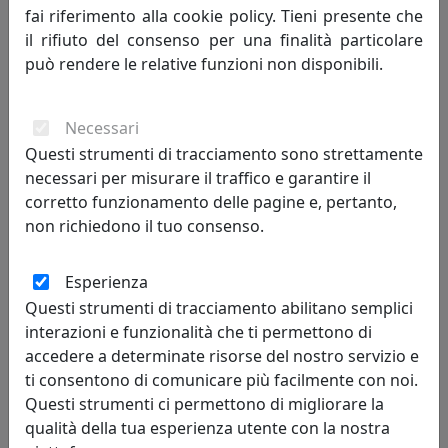
fai riferimento alla cookie policy. Tieni presente che
LAMPADA A SOSPENSIONE C2540-NEC COLLEZIONE BELLOTA
il rifiuto del consenso per una finalità particolare
FINITURA NERO CARBONE
può rendere le relative funzioni non disponibili.
Ferroluce
Necessari
540,00 €
Questi strumenti di tracciamento sono strettamente
necessari per misurare il traffico e garantire il
corretto funzionamento delle pagine e, pertanto,
non richiedono il tuo consenso.
Esperienza
Questi strumenti di tracciamento abilitano semplici
interazioni e funzionalità che ti permettono di
accedere a determinate risorse del nostro servizio e
ti consentono di comunicare più facilmente con noi.
LAMPADA A SOSPENSIONE C2541-ARP COLLEZIONE BELLOTA
Questi strumenti ci permettono di migliorare la
FINITURA ARANCIO PESCA
qualità della tua esperienza utente con la nostra