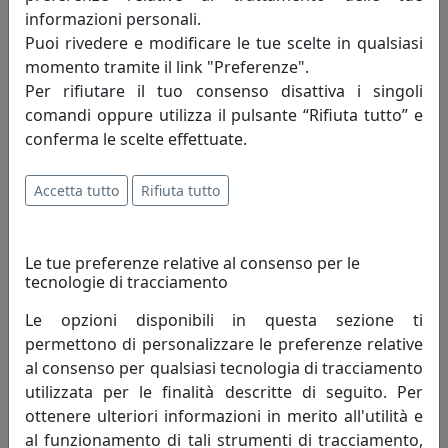
informazioni personali.
Puoi rivedere e modificare le tue scelte in qualsiasi
momento tramite il link "Preferenze".
Per rifiutare il tuo consenso disattiva i singoli
comandi oppure utilizza il pulsante “Rifiuta tutto” e
LAMPADA A SOSPENSIONE C2540-VEB COLLEZIONE BELLOTA
FINITURA VERDE BOTTIGLIA
conferma le scelte effettuate.
Ferroluce
Accetta tutto
Rifiuta tutto
540,00 €
Le tue preferenze relative al consenso per le
tecnologie di tracciamento
Le opzioni disponibili in questa sezione ti
permettono di personalizzare le preferenze relative
al consenso per qualsiasi tecnologia di tracciamento
utilizzata per le finalità descritte di seguito. Per
ottenere ulteriori informazioni in merito all'utilità e
al funzionamento di tali strumenti di tracciamento,