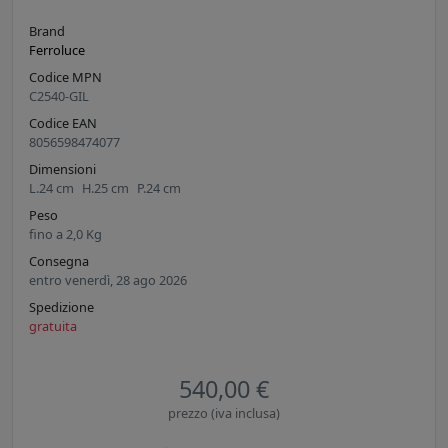
Brand
Ferroluce
Codice MPN
C2540-GIL
Codice EAN
8056598474077
Dimensioni
L.
24
cm
H.
25
cm
P.
24
cm
Peso
fino a
2,0
Kg
Consegna
entro venerdì, 28 ago 2026
Spedizione
gratuita
540,00 €
prezzo (iva inclusa)