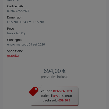
Codice EAN
8056772568974
Dimensioni
L.
95
cm
H.
54
cm
P.
95
cm
Peso
fino a
6,0
Kg
Consegna
entro martedì, 01 set 2026
Spedizione
gratuita
694,00 €
prezzo (iva inclusa)
coupon
BENVENUTO
ottieni il
5%
di sconto
paghi solo
659,30 €