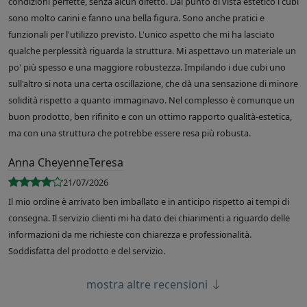
condizioni perfette, senza alcun difetto. Dal punto di vista estetico i cubi
sono molto carini e fanno una bella figura. Sono anche pratici e
funzionali per l'utilizzo previsto. L'unico aspetto che mi ha lasciato
qualche perplessità riguarda la struttura. Mi aspettavo un materiale un
po' più spesso e una maggiore robustezza. Impilando i due cubi uno
sull'altro si nota una certa oscillazione, che dà una sensazione di minore
solidità rispetto a quanto immaginavo. Nel complesso è comunque un
buon prodotto, ben rifinito e con un ottimo rapporto qualità-estetica,
ma con una struttura che potrebbe essere resa più robusta.
Anna CheyenneTeresa
21/07/2026
Il mio ordine è arrivato ben imballato e in anticipo rispetto ai tempi di
consegna. Il servizio clienti mi ha dato dei chiarimenti a riguardo delle
informazioni da me richieste con chiarezza e professionalità.
Soddisfatta del prodotto e del servizio.
mostra altre recensioni