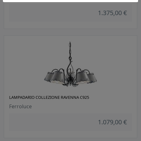
1.375,00 €
LAMPADARIO COLLEZIONE RAVENNA C925
Ferroluce
1.079,00 €