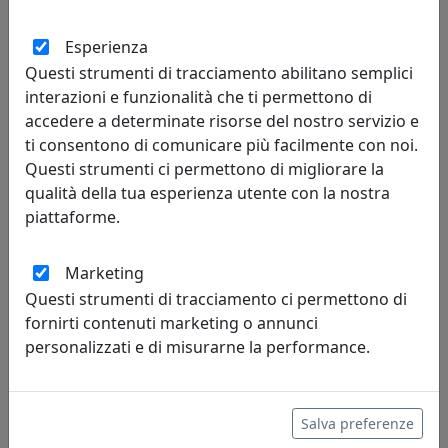
Esperienza
LAMPADARIO COLLEZIONE SANREMO C410-5
Questi strumenti di tracciamento abilitano semplici
Ferroluce
interazioni e funzionalità che ti permettono di
accedere a determinate risorse del nostro servizio e
1.031,00 €
ti consentono di comunicare più facilmente con noi.
Questi strumenti ci permettono di migliorare la
qualità della tua esperienza utente con la nostra
piattaforme.
Marketing
Questi strumenti di tracciamento ci permettono di
fornirti contenuti marketing o annunci
personalizzati e di misurarne la performance.
LAMPADARIO COLLEZIONE SANREMO C410-8
Salva preferenze
Ferroluce