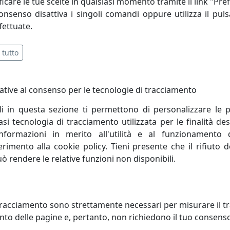
icare le tue scelte in qualsiasi momento tramite il link "Pre
consenso disattiva i singoli comandi oppure utilizza il puls
fettuate.
 tutto
ative al consenso per le tecnologie di tracciamento
li in questa sezione ti permettono di personalizzare le p
i tecnologia di tracciamento utilizzata per le finalità des
informazioni in merito all'utilità e al funzionamento 
ferimento alla cookie policy. Tieni presente che il rifiuto
uò rendere le relative funzioni non disponibili.
TTO COLLEZIONE SANREMO
LUMETTO COLLEZIONE VICENZA
Ferroluce
racciamento sono strettamente necessari per misurare il traf
oluce
to delle pagine e, pertanto, non richiedono il tuo consens
344,00