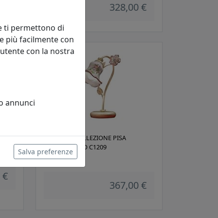
328,00 €
e ti permettono di
e più facilmente con
 utente con la nostra
 o annunci
1189
LUMETTO COLLEZIONE PISA
SFUMATO ORO C1209
Salva preferenze
Ferroluce
 €
367,00 €