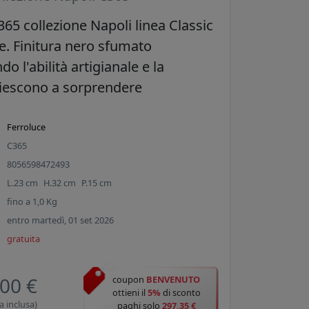
65 collezione Napoli linea Classic
ce. Finitura nero sfumato
 l'abilità artigianale e la
 riescono a sorprendere
Ferroluce
C365
8056598472493
L.
23
cm
H.
32
cm
P.
15
cm
fino a
1,0
Kg
entro martedì, 01 set 2026
gratuita
00 €
coupon
BENVENUTO
ottieni il
5%
di sconto
a inclusa)
paghi solo
297,35 €