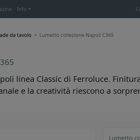
azine
Info
C
de da tavolo
Lumetto collezione Napoli C365
C365
li linea Classic di Ferroluce. Finitu
anale e la creatività riescono a sorpr
Lumetto co