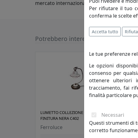
Puoi rivedere e modif
mercato internazionale.
Per rifiutare il tuo 
conferma le scelte ef
Accetta tutto
Rifiuta
Potrebbero interessarti
Le tue preferenze rel
Le opzioni disponibi
consenso per qualsias
ottenere ulteriori 
tracciamento, fai ri
finalità particolare p
LUMETTO COLLEZIONE ROMA
LUME
Necessari
FINITURA NERA C402
C412
Questi strumenti di t
Ferroluce
Ferr
corretto funzionamen