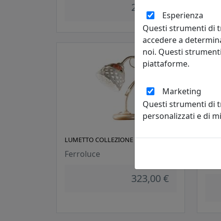
278,00 €
Esperienza
Questi strumenti di t
accedere a determina
noi. Questi strumenti
piattaforme.
Marketing
Questi strumenti di 
personalizzati e di 
LUMETTO COLLEZIONE VERONA C962
LUME
C111
Ferroluce
Ferr
323,00 €