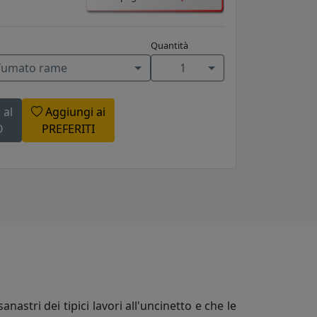
Quantità
fumato rame
1
 al
Aggiungi ai
O
PREFERITI
astri dei tipici lavori all'uncinetto e che le