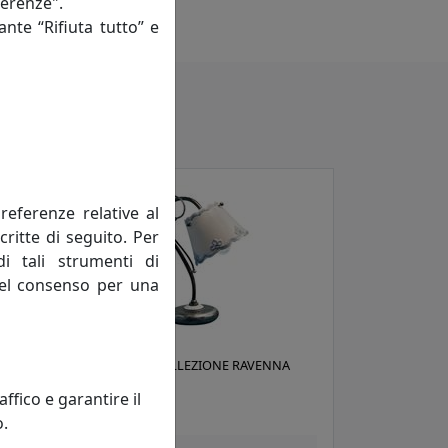
ferenze".
ante “Rifiuta tutto” e
referenze relative al
critte di seguito. Per
di tali strumenti di
 del consenso per una
 C462
LUMETTO COLLEZIONE RAVENNA
C922
fico e garantire il
Ferroluce
o.
 €