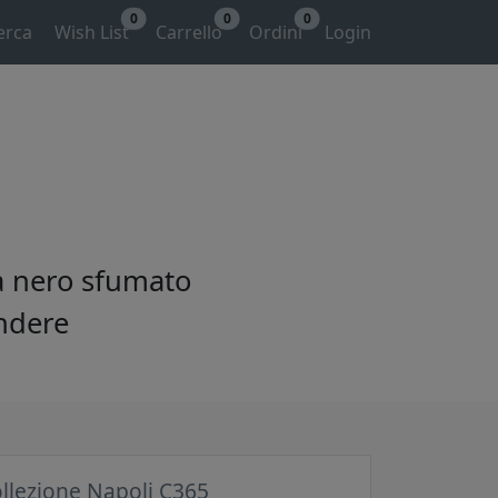
0
0
0
erca
Wish List
Carrello
Ordini
Login
ra nero sfumato
endere
llezione Napoli C365