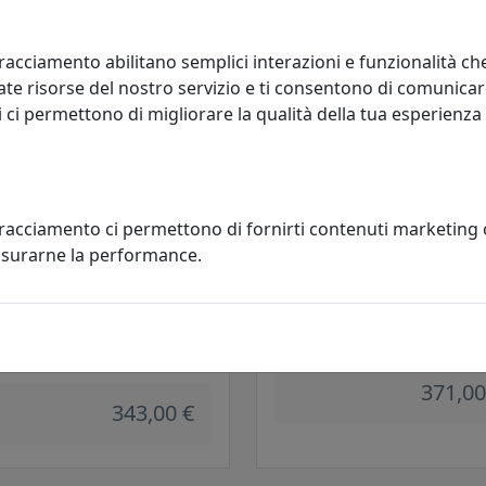
289,00 €
racciamento abilitano semplici interazioni e funzionalità ch
te risorse del nostro servizio e ti consentono di comunicar
 ci permettono di migliorare la qualità della tua esperienza
tracciamento ci permettono di fornirti contenuti marketing
misurarne la performance.
TTO COLLEZIONE MILANO
LUMETTO COLLEZIONE SIENA C
9
Ferroluce
oluce
371,00
343,00 €