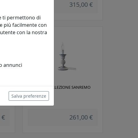
315,00 €
e ti permettono di
e più facilmente con
 utente con la nostra
 o annunci
A
LUMETTO COLLEZIONE SANREMO
C272
Salva preferenze
Ferroluce
 €
261,00 €