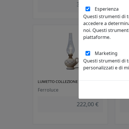
367,00 €
Esperienza
Questi strumenti di t
accedere a determina
noi. Questi strumenti
piattaforme.
Marketing
Questi strumenti di 
personalizzati e di 
LUMETTO COLLEZIONE POMPEI C160
LUME
Ferroluce
Ferr
222,00 €