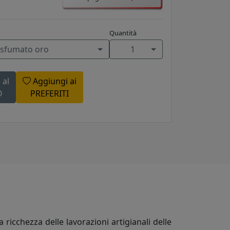
Quantità
 sfumato oro
1
 al
Aggiungi ai
O
PREFERITI
icchezza delle lavorazioni artigianali delle