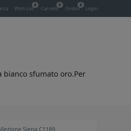
0
0
0
erca
Wish List
Carrello
Ordini
Login
ra bianco sfumato oro.Per
llezione Siena C1189