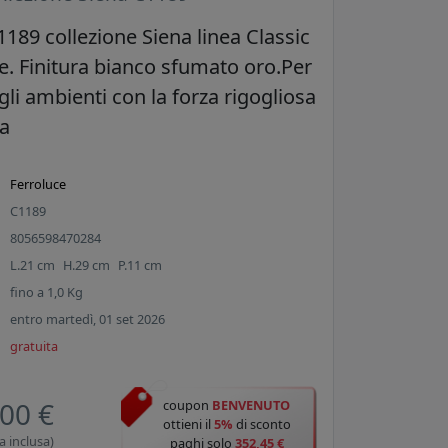
189 collezione Siena linea Classic
ce. Finitura bianco sfumato oro.Per
gli ambienti con la forza rigogliosa
ra
Ferroluce
C1189
8056598470284
L.
21
cm
H.
29
cm
P.
11
cm
fino a
1,0
Kg
entro martedì, 01 set 2026
gratuita
00 €
coupon
BENVENUTO
ottieni il
5%
di sconto
a inclusa)
paghi solo
352,45 €