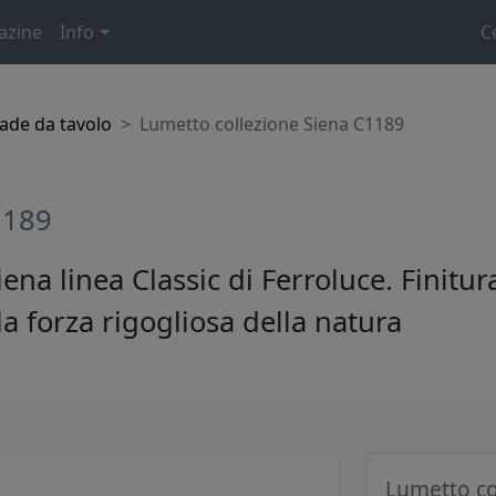
azine
Info
C
de da tavolo
Lumetto collezione Siena C1189
1189
ena linea Classic di Ferroluce. Finitu
la forza rigogliosa della natura
Lumetto co