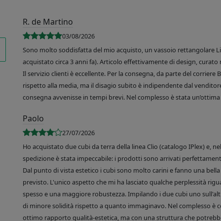
R. de Martino
03/08/2026
Sono molto soddisfatta del mio acquisto, un vassoio rettangolare Like
acquistato circa 3 anni fa). Articolo effettivamente di design, curato 
Il servizio clienti è eccellente. Per la consegna, da parte del corrier
rispetto alla media, ma il disagio subito è indipendente dal venditore
consegna avvenisse in tempi brevi. Nel complesso è stata un’ottima 
Paolo
27/07/2026
Ho acquistato due cubi da terra della linea Clio (catalogo IPlex) e, n
spedizione è stata impeccabile: i prodotti sono arrivati perfettamente
Dal punto di vista estetico i cubi sono molto carini e fanno una bella 
previsto. L'unico aspetto che mi ha lasciato qualche perplessità rigu
spesso e una maggiore robustezza. Impilando i due cubi uno sull'altr
di minore solidità rispetto a quanto immaginavo. Nel complesso è 
ottimo rapporto qualità-estetica, ma con una struttura che potrebbe