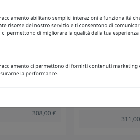
441,00 €
racciamento abilitano semplici interazioni e funzionalità ch
te risorse del nostro servizio e ti consentono di comunicar
 ci permettono di migliorare la qualità della tua esperienza
tracciamento ci permettono di fornirti contenuti marketing
misurarne la performance.
TTO COLLEZIONE CHIETI C173
LUMETTO COLLEZIONE FERRAR
C192
oluce
Ferroluce
308,00 €
311,00