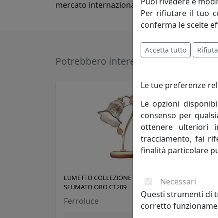
Puoi rivedere e modif
mercato internazionale.
Per rifiutare il tuo 
conferma le scelte ef
Accetta tutto
Rifiuta
Potrebbero interessarti
Le tue preferenze rel
Le opzioni disponibi
consenso per qualsias
ottenere ulteriori 
tracciamento, fai ri
finalità particolare p
LUMETTO COLLEZIONE PISA
LUME
Necessari
SFUMATO ORO C1209
C122
Questi strumenti di t
Ferroluce
Ferr
corretto funzionamen