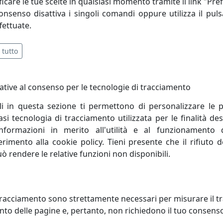
icare le tue scelte in qualsiasi momento tramite il link "Pre
consenso disattiva i singoli comandi oppure utilizza il puls
fettuate.
 tutto
ative al consenso per le tecnologie di tracciamento
li in questa sezione ti permettono di personalizzare le p
i tecnologia di tracciamento utilizzata per le finalità des
informazioni in merito all'utilità e al funzionamento 
ferimento alla cookie policy. Tieni presente che il rifiuto
uò rendere le relative funzioni non disponibili.
TTO COLLEZIONE VERONA
LUMETTO COLLEZIONE LECCO C
1
Ferroluce
racciamento sono strettamente necessari per misurare il traf
oluce
to delle pagine e, pertanto, non richiedono il tuo consens
347,00