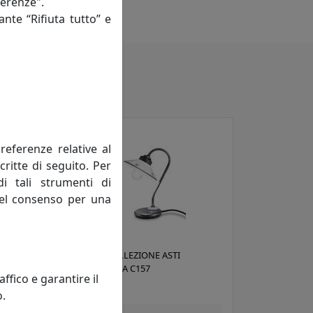
ferenze".
ante “Rifiuta tutto” e
referenze relative al
critte di seguito. Per
di tali strumenti di
 del consenso per una
1292
LUMETTO COLLEZIONE ASTI
FINITURA NERA C157
fico e garantire il
Ferroluce
o.
 €