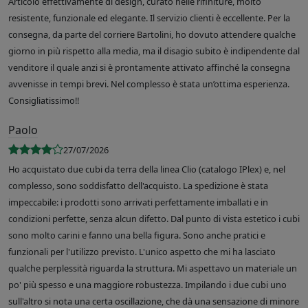
Articolo effettivamente di design, curato nelle rifiniture, molto
resistente, funzionale ed elegante. Il servizio clienti è eccellente. Per la
consegna, da parte del corriere Bartolini, ho dovuto attendere qualche
giorno in più rispetto alla media, ma il disagio subito è indipendente dal
venditore il quale anzi si è prontamente attivato affinché la consegna
avvenisse in tempi brevi. Nel complesso è stata un’ottima esperienza.
Consigliatissimo!!
Paolo
27/07/2026
Ho acquistato due cubi da terra della linea Clio (catalogo IPlex) e, nel
complesso, sono soddisfatto dell'acquisto. La spedizione è stata
impeccabile: i prodotti sono arrivati perfettamente imballati e in
condizioni perfette, senza alcun difetto. Dal punto di vista estetico i cubi
sono molto carini e fanno una bella figura. Sono anche pratici e
funzionali per l'utilizzo previsto. L'unico aspetto che mi ha lasciato
qualche perplessità riguarda la struttura. Mi aspettavo un materiale un
po' più spesso e una maggiore robustezza. Impilando i due cubi uno
sull'altro si nota una certa oscillazione, che dà una sensazione di minore