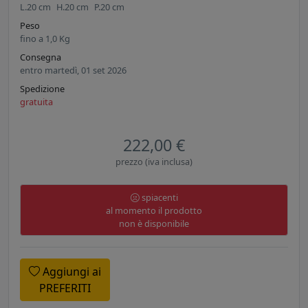
L.
20
cm
H.
20
cm
P.
20
cm
Peso
fino a
1,0
Kg
Consegna
entro martedì, 01 set 2026
Spedizione
gratuita
222,00 €
prezzo (iva inclusa)
spiacenti
al momento il prodotto
non è disponibile
Aggiungi ai
PREFERITI